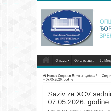
О нама
Организација
За Мед
Home
/
Седнице Етичког одбора
/
— Седни
– 07.05.2026. godine
Saziv za XCV sedni
07.05.2026. godine