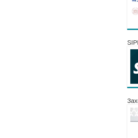
SI
Зах