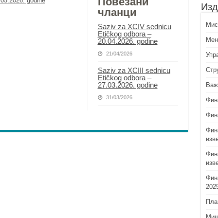
Повезани
05.2026. godine
Изд
чланци
Миси
Saziv za XCIV sednicu
Etičkog odbora –
Мен
20.04.2026. godine
21/04/2026
Упр
Saziv za XCIII sednicu
Стр
Etičkog odbora –
27.03.2026. godinе
Важ
31/03/2026
Фин
Фин
Фин
изв
Фин
изв
Фин
202
Пла
Миш