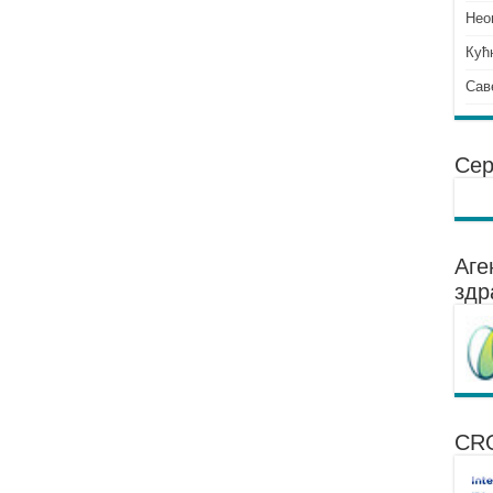
Нео
Кућ
Сав
Сер
Аге
здр
CR