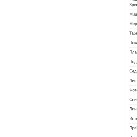
Зре
Миш
Мер
Таб
Пок
Пла
Под
Сед
Лис
Фот
Спи
Лин
Инт
Пра