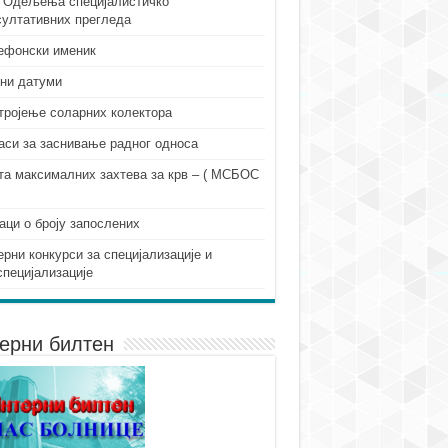
 Одељења специјалистичко
султативних прегледа
ефонски именик
ни датуми
тројење соларних колектора
аси за заснивање радног односа
та максималних захтева за крв – ( МСБОС
аци о броју запослених
ерни конкурси за специјализације и
специјализације
ерни билтен