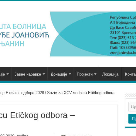
ије
Јавне набавке
Донације
Пројекти
Локација
Конта
це Етичког одбора 2026
/
Saziv za XCV sednicu Etičkog odbora
cu Etičkog odbora –