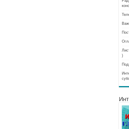
Рад
кон
Тел
Важ
Пос
Огл
Лис
)
Под
Инт
суб
Инт