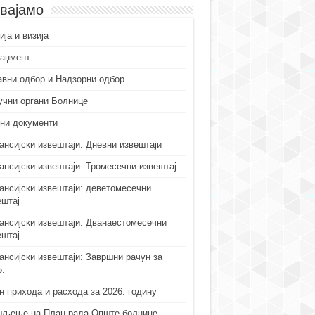
вајамо
ја и визија
аџмент
авни одбор и Надзорни одбор
учни органи Болнице
ни документи
ансијски извештаји: Дневни извештаји
ансијски извештаји: Тромесечни извештај
ансијски извештаји: деветомесечни
ештај
ансијски извештаји: Дванаестомесечни
ештај
ансијски извештаји: Завршни рачун за
5.
н прихода и расхода за 2026. годину
љење на План рада Опште болнице