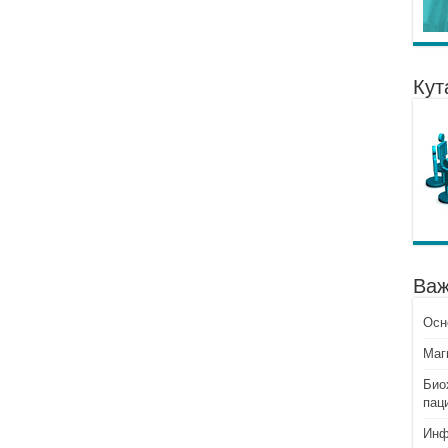
Кут
Важ
Осн
Mаг
Био
пац
Инф