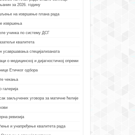
њанин за 2026. годину
љење на извршење плана рада
е извршења
еле учинка по систему ДСГ
азатељи квалитета
н усавршавања специјализаната
аци о медицинској и дијагностичкој опреми
нице Етичког одбора
те чекања
о галерија
сак закључених уговора за матичне ћелије
кови
ерна ревизија
ћење и унапређење квалитета рада