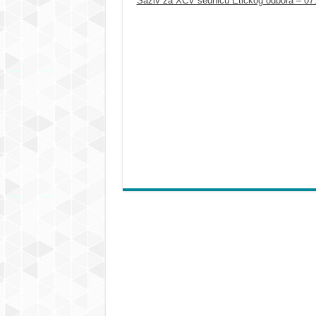
Saziv za XCV sednicu Etičkog odbora – 07.