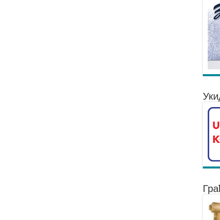
Уки
Гра