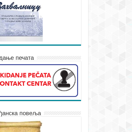
дање печата
ђанска повеља