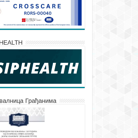
PHEALTH
валница Грађанима