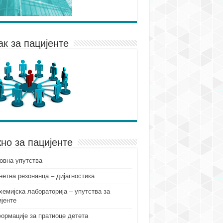
ак за пацијенте
но за пацијенте
овна упутства
нетна резонанца – дијагностика
хемијска лабораторија – упутства за
ијенте
ормације за пратиоце детета