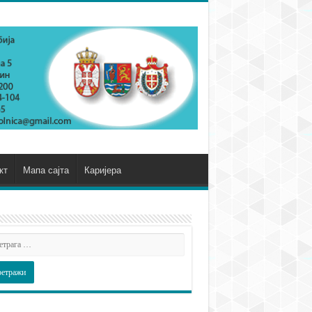
кт
Мапа сајта
Каријера