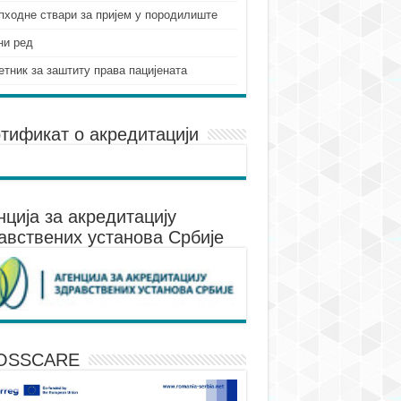
пходне ствари за пријем у породилиште
ни ред
етник за заштиту права пацијената
тификат о акредитацији
нцијa за акредитацију
авствених установа Србије
OSSCARE