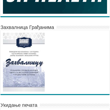
Захвалница Грађанима
Укидање печата