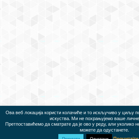
Ова веб локација користи колачиће и то искључиво у циљу 
искуства. Ми не похрањујемо ваше личне
Претпоставићемо да сматрате да је ово у реду, али уколико 
можете да одустанете.
Прочитајте
Прихвати
Одустани