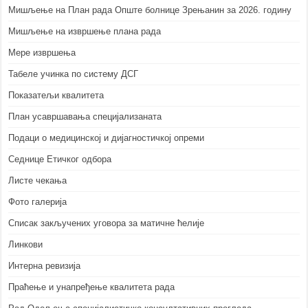
Мишљење на План рада Опште болнице Зрењанин за 2026. годину
Мишљење на извршење плана рада
Мере извршења
Табеле учинка по систему ДСГ
Показатељи квалитета
План усавршавања специјализаната
Подаци о медицинској и дијагностичкој опреми
Седнице Етичког одбора
Листе чекања
Фото галерија
Списак закључених уговора за матичне ћелије
Линкови
Интерна ревизија
Праћење и унапређење квалитета рада