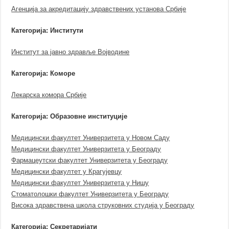
Агенција за акредитацију здравствених установа Србије
Категорија: Институти
Институт за јавно здравље Војводине
Категорија: Коморе
Лекарска комора Србије
Категорија: Образовне институције
Медицински факултет Универзитета у Новом Саду
Медицински факултет Универзитета у Београду
Фармацеутски факултет Универзитета у Београду
Медицински факултет у Крагујевцу
Медицински факултет Универзитета у Нишу
Стоматолошки факултет Универзитета у Београду
Висока здравствена школа струковних студија у Београду
Категорија: Секретаријати