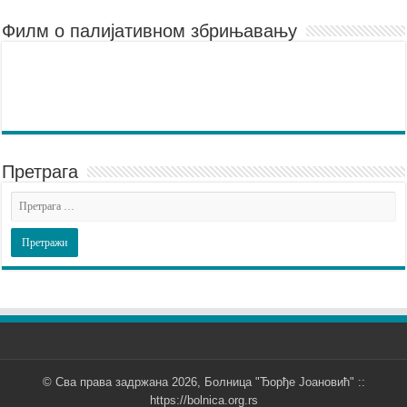
Филм о палијативном збрињавању
Претрага
© Сва права задржана 2026, Болница "Ђорђе Јоановић" ::
https://bolnica.org.rs