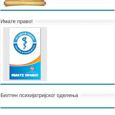
Имате право!
Билтен психијатријског оделења