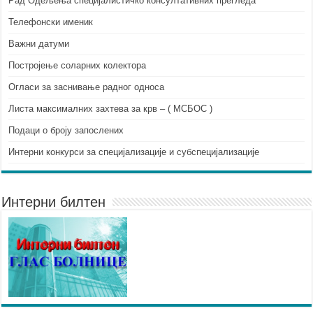
Рад Одељења специјалистичко консултативних прегледа
Телефонски именик
Важни датуми
Постројење соларних колектора
Огласи за заснивање радног односа
Листа максималних захтева за крв – ( МСБОС )
Подаци о броју запослених
Интерни конкурси за специјализације и субспецијализације
Интерни билтен