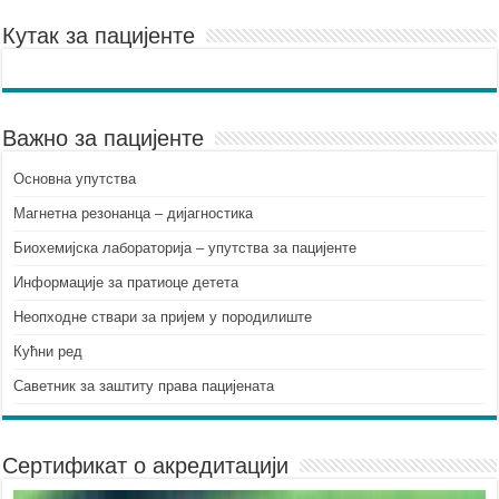
Кутак за пацијенте
Важно за пацијенте
Основна упутства
Mагнетна резонанца – дијагностика
Биохемијска лабораторија – упутства за пацијенте
Информације за пратиоце детета
Неопходне ствари за пријем у породилиште
Кућни ред
Саветник за заштиту права пацијената
Сертификат о акредитацији