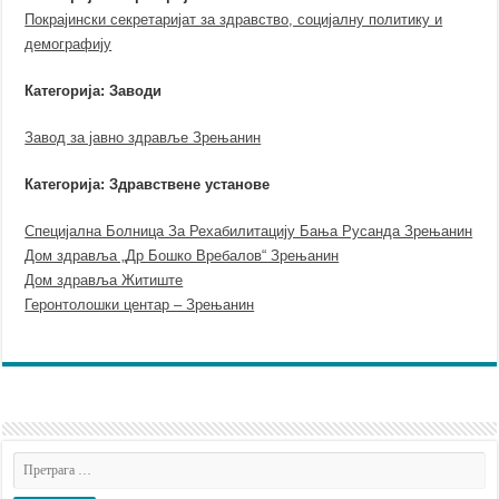
Покрајински секретаријат за здравство, социјалну политику и
демографију
Категорија: Заводи
Завод за јавно здравље Зрењанин
Категорија: Здравствене установе
Специјална Болница За Рехабилитацију Бања Русанда Зрењанин
Дом здравља „Др Бошко Вребалов“ Зрењанин
Дом здравља Житиште
Геронтолошки центар – Зрењанин