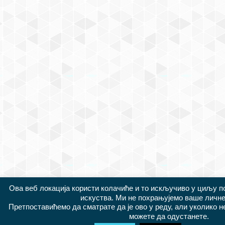
Ова веб локација користи колачиће и то искључиво у циљу 
искуства. Ми не похрањујемо ваше личне
Претпоставићемо да сматрате да је ово у реду, али уколико 
можете да одустанете.