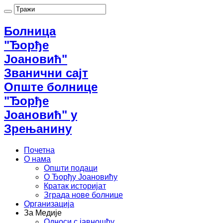
Болница
"Ђорђе
Јоановић"
Званични сајт
Опште болнице
"Ђорђе
Јоановић" у
Зрењанину
Почетна
О нама
Општи подаци
О Ђорђу Јоановићу
Кратак историјат
Зграда нове болнице
Организација
За Медије
Односи с јавношћу