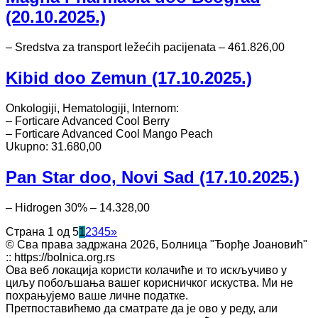
(20.10.2025.)
– Sredstva za transport ležećih pacijenata – 461.826,00
Kibid doo Zemun (17.10.2025.)
Onkologiji, Hematologiji, Internom:
– Forticare Advanced Cool Berry
– Forticare Advanced Cool Mango Peach
Ukupno: 31.680,00
Pan Star doo, Novi Sad (17.10.2025.)
– Hidrogen 30% – 14.328,00
Страна 1 од 5
1
2
3
4
5
»
© Сва права задржана 2026, Болница "Ђорђе Јоановић"
:: https://bolnica.org.rs
Ова веб локација користи колачиће и то искључиво у
циљу побољшања вашег корисничког искуства. Ми не
похрањујемо ваше личне податке.
Претпоставићемо да сматрате да је ово у реду, али