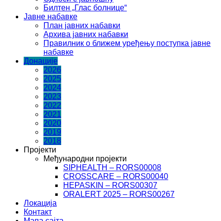
Билтен „Глас болнице“
Јавне набавке
План јавних набавки
Архива јавних набавки
Правилник о ближем уређењу поступка јавне
набавке
Донације
2026
2025
2024
2023
2022
2021
2020
2019
2018
Пројекти
Међународни пројекти
SIPHEALTH – RORS00008
CROSSCARE – RORS00040
HEPASKIN – RORS00307
ORALERT 2025 – RORS00267
Локација
Контакт
Мапа сајта