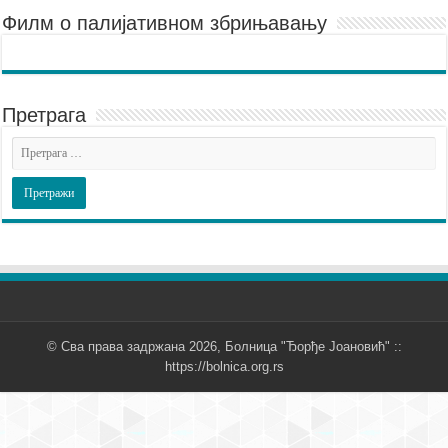
Филм о палијативном збрињавању
Претрага
© Сва права задржана 2026, Болница "Ђорђе Јоановић" ::
https://bolnica.org.rs