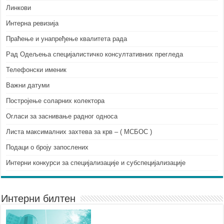
Линкови
Интерна ревизија
Праћење и унапређење квалитета рада
Рад Одељења специјалистичко консултативних прегледа
Телефонски именик
Важни датуми
Постројење соларних колектора
Огласи за заснивање радног односа
Листа максималних захтева за крв – ( МСБОС )
Подаци о броју запослених
Интерни конкурси за специјализације и субспецијализације
Интерни билтен