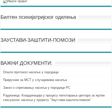
Билтен психијатријског оделења
ЗАУСТАВИ-ЗАШТИТИ-ПОМОЗИ
ВАЖНИ ДОКУМЕНТИ:
Општи протокол насиље у породици
Приручник за МСТ у случајевима насиља
Закон о спречавању насиља у породици РС
Радионица: Координација у процесу пилотирања центара за жртве
сексуалног насиља у пројекту “Заустави-заштити-помози”