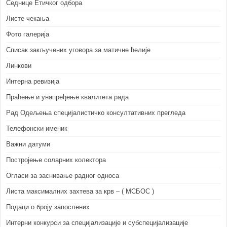
Седнице Етичког одбора
Листе чекања
Фото галерија
Списак закључених уговора за матичне ћелије
Линкови
Интерна ревизија
Праћење и унапређење квалитета рада
Рад Одељења специјалистичко консултативних прегледа
Телефонски именик
Важни датуми
Постројење соларних колектора
Огласи за заснивање радног односа
Листа максималних захтева за крв – ( МСБОС )
Подаци о броју запослених
Интерни конкурси за специјализације и субспецијализације