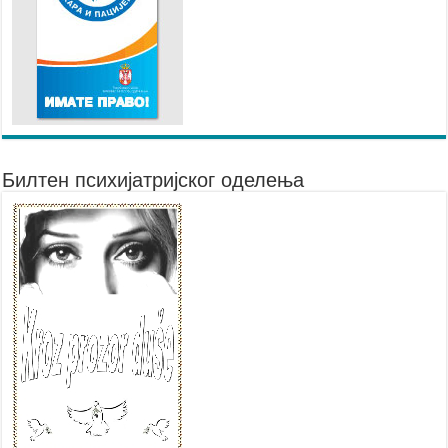
Билтен психијатријског оделења