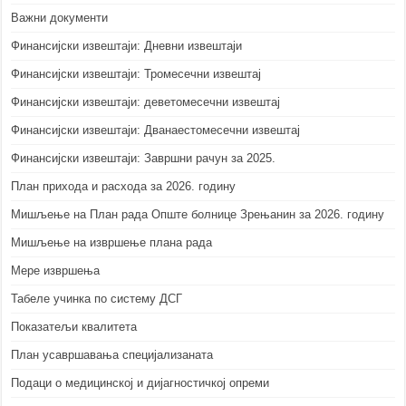
Важни документи
Финансијски извештаји: Дневни извештаји
Финансијски извештаји: Тромесечни извештај
Финансијски извештаји: деветомесечни извештај
Финансијски извештаји: Дванаестомесечни извештај
Финансијски извештаји: Завршни рачун за 2025.
План прихода и расхода за 2026. годину
Мишљење на План рада Опште болнице Зрењанин за 2026. годину
Мишљење на извршење плана рада
Мере извршења
Табеле учинка по систему ДСГ
Показатељи квалитета
План усавршавања специјализаната
Подаци о медицинској и дијагностичкој опреми