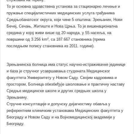
То је основна здравствена установа за стационарно лечење и
пружање специјалистичких медицинских услуга грађанима
Средњобанатског округа, који чине 5 општина: Зрењанин, Нови
Бечеј, Сечањ, Житиште и Нова Црња. То је вишенационална
средина у којој живи више од 20 народа, у 55 насеља, на
површини од 3.256 km², са 187.667 становника (према
последњем попису становника из 2011. године).
Зрењанинска болница има статус научно-истраживачке јединице
и база је стручног усавршавања студената Медицинског
факултета Универзитету у Новом Саду. Својим кадровима и
простором, Болница обезбеђује школовање и практичну наставу
Средње медицинске школе и других средњих школа у
Зрењанину.
Стручне консултације и допунску дијагностику обавља у
референтним клиничким установама Медицинских факултета у
Београду и Новом Саду и на Војномедицинској академији у
Београду.