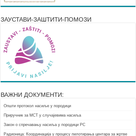
ЗАУСТАВИ-ЗАШТИТИ-ПОМОЗИ
ВАЖНИ ДОКУМЕНТИ:
Општи протокол насиље у породици
Приручник за МСТ у случајевима насиља
Закон о спречавању насиља у породици РС
Радионица: Координација у процесу пилотирања центара за жртве