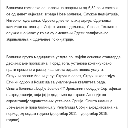
Болнички комплекс се налази на површини од 6,32 ha и састоји
се од девет објеката: зграда Нове болнице, Службе педијатрије,
Интерног одељења, Одсека дневне психијатрије, Одељења
клиничке патологије, Инфективног одељења, Управе, Техничке
службе и објекат у којем су смештени Одсек палијативног
збрињавања и Одељење психијатрије.
Болница пружа медицинске услуге поштујући основне стандарде
дефинисане прописима. Поред тога, установа континуирано
прати промене и развој квалитета здравствених услуга.
Стручни органи болнице су: Стручни савет, Стручни колегијум,
Етички одбор и Комисија за унапређење квалитета рада.
Општа болница „Ђорђе Јоановић“ Зрењанин поседује Сертификат
о акредитацији, који јој је додељен од стране Агенције за
акредитацију здравствених установа Србије. Општа болница
Зрењанин је прва болница у Републици Србији акредитована на
период од седам година (децембар 2011 – децембар 2018.
године).