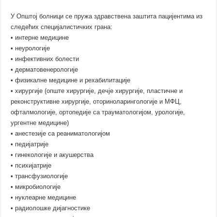
У Општој болници се пружа здравствена заштита пацијентима из
следећих специјалистичких грана:
• интерне медицине
• неурологије
• инфективних болести
• дерматовенерологије
• физикалне медицине и рехабилитације
• хирургије (опште хирургије, дечје хирургије, пластичне и
реконструктивне хирургије, оториноларингологије и МФЦ,
офталмологије, ортопедије са трауматологијом, урологије,
ургентне медицине)
• анестезије са реаниматологијом
• педијатрије
• гинекологије и акушерства
• психијатрије
• трансфузиологије
• микробиологије
• нуклеарне медицине
• радиолошке дијагностике