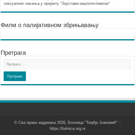
сексуалног насиља у пројекту “Заустави-заштити-помози”
Филм о палијативном збрињавању
Претрага
© Сва права задржана 2026, Болница "Ђорђе Јоановић" ::
https://bolnica.org.rs