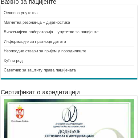
Важно за пацијенте
Основна упутства
Mагнетна резонанца – дијагностика
Биохемијска лабораторија – упутства за пацијенте
Информације за пратиоце детета
Неопходне ствари за пријем у породилиште
Кућни ред
Саветник за заштиту права пацијената
Сертификат о акредитацији