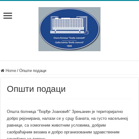
Home
/
Општи подаци
Општи подаци
Општа болница “Ђорђе Јоановић“ Зрењанин је територијално
добро рејонирана, налази се у срцу Баната, на густо насељеној
равници, са хомогеним животним условима, добрим
саобраћајним везама и добро организованим здравственим
службама на терену.