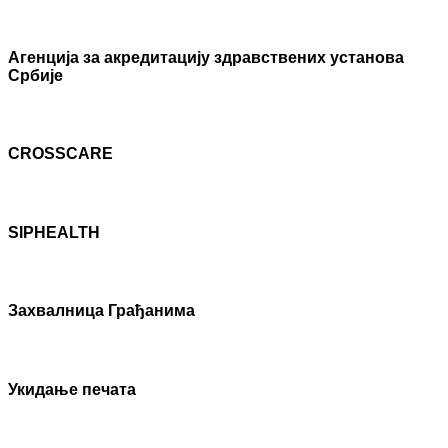
Агенцијa за акредитацију здравствених установа
Србије
CROSSCARE
SIPHEALTH
Захвалница Грађанима
Укидање печата