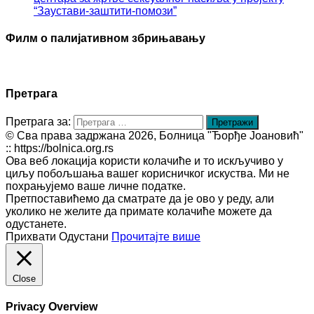
“Заустави-заштити-помози”
Филм о палијативном збрињавању
Претрага
Претрага за:
© Сва права задржана 2026, Болница "Ђорђе Јоановић"
:: https://bolnica.org.rs
Ова веб локација користи колачиће и то искључиво у
циљу побољшања вашег корисничког искуства. Ми не
похрањујемо ваше личне податке.
Претпоставићемо да сматрате да је ово у реду, али
уколико не желите да примате колачиће можете да
одустанете.
Прихвати
Одустани
Прочитајте више
Close
Privacy Overview