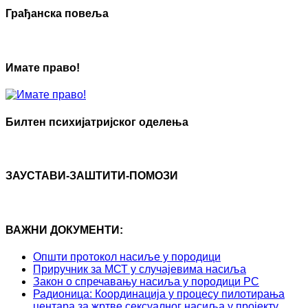
Грађанска повеља
Имате право!
Билтен психијатријског оделења
ЗАУСТАВИ-ЗАШТИТИ-ПОМОЗИ
ВАЖНИ ДОКУМЕНТИ:
Општи протокол насиље у породици
Приручник за МСТ у случајевима насиља
Закон о спречавању насиља у породици РС
Радионица: Координација у процесу пилотирања
центара за жртве сексуалног насиља у пројекту