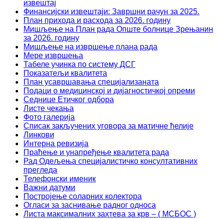
извештај
Финансијски извештаји: Завршни рачун за 2025.
План прихода и расхода за 2026. годину
Мишљење на План рада Опште болнице Зрењанин
за 2026. годину
Мишљење на извршење плана рада
Мере извршења
Табеле учинка по систему ДСГ
Показатељи квалитета
План усавршавања специјализаната
Подаци о медицинској и дијагностичкој опреми
Седнице Етичког одбора
Листе чекања
Фото галерија
Списак закључених уговора за матичне ћелије
Линкови
Интерна ревизија
Праћење и унапређење квалитета рада
Рад Одељења специјалистичко консултативних
прегледа
Телефонски именик
Важни датуми
Постројење соларних колектора
Огласи за заснивање радног односа
Листа максималних захтева за крв – ( МСБОС )