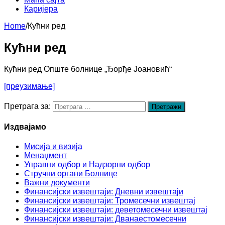
Каријера
Home
/
Кућни ред
Кућни ред
Кућни ред Опште болнице „Ђорђе Јоановић“
[преузимање]
Претрага за:
Издвајамо
Мисија и визија
Менаџмент
Управни одбор и Надзорни одбор
Стручни органи Болнице
Важни документи
Финансијски извештаји: Дневни извештаји
Финансијски извештаји: Тромесечни извештај
Финансијски извештаји: деветомесечни извештај
Финансијски извештаји: Дванаестомесечни