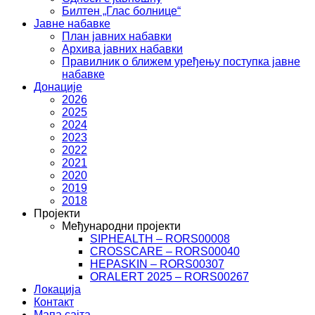
Билтен „Глас болнице“
Јавне набавке
План јавних набавки
Архива јавних набавки
Правилник о ближем уређењу поступка јавне
набавке
Донације
2026
2025
2024
2023
2022
2021
2020
2019
2018
Пројекти
Међународни пројекти
SIPHEALTH – RORS00008
CROSSCARE – RORS00040
HEPASKIN – RORS00307
ORALERT 2025 – RORS00267
Локација
Контакт
Мапа сајта