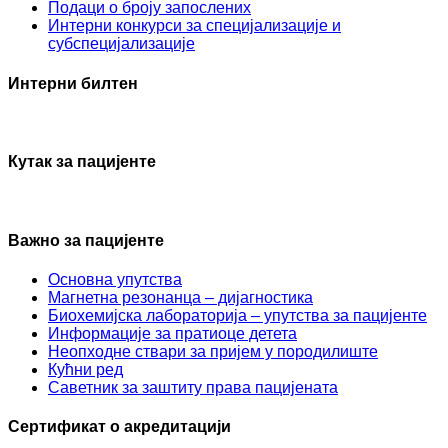
Подаци о броју запослених
Интерни конкурси за специјализације и
субспецијализације
Интерни билтен
Кутак за пацијенте
Важно за пацијенте
Основна упутства
Mагнетна резонанца – дијагностика
Биохемијска лабораторија – упутства за пацијенте
Информације за пратиоце детета
Неопходне ствари за пријем у породилиште
Кућни ред
Саветник за заштиту права пацијената
Сертификат о акредитацији