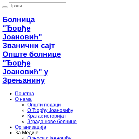
Болница
"Ђорђе
Јоановић"
Званични сајт
Опште болнице
"Ђорђе
Јоановић" у
Зрењанину
Почетна
О нама
Општи подаци
О Ђорђу Јоановићу
Кратак историјат
Зграда нове болнице
Организација
За Медије
Односи с јавношћу