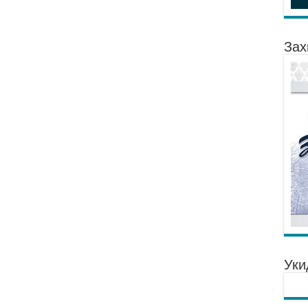
Зах
Уки