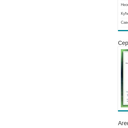
Нео
Кућ
Сав
Сер
Аге