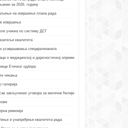
њанин за 2026. годину
љење на извршење плана рада
е извршења
еле учинка по систему ДСГ
азатељи квалитета
н усавршавања специјализаната
аци о медицинској и дијагностичкој опреми
нице Етичког одбора
те чекања
о галерија
сак закључених уговора за матичне ћелије
кови
ерна ревизија
ћење и унапређење квалитета рада