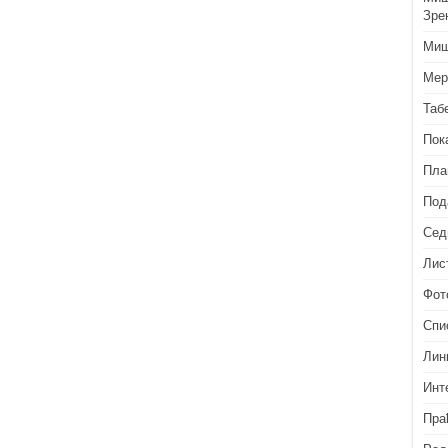
Зре
Миш
Мер
Таб
Пок
Пла
Под
Сед
Лис
Фот
Спи
Лин
Инт
Пра