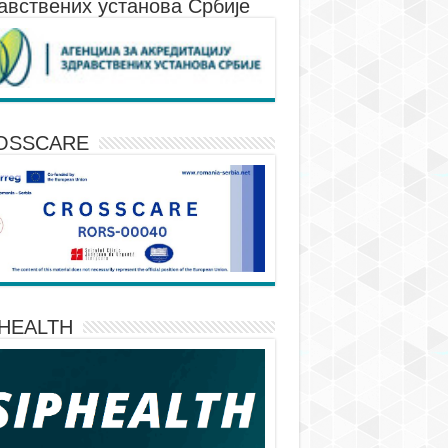
авствених установа Србије
OSSCARE
PHEALTH