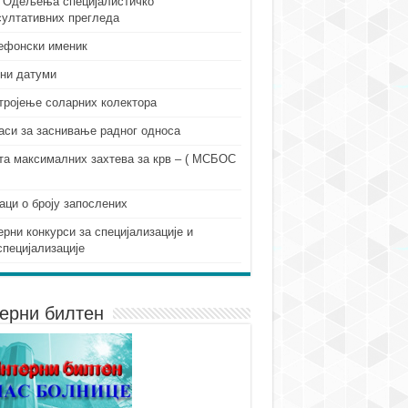
 Одељења специјалистичко
султативних прегледа
ефонски именик
ни датуми
тројење соларних колектора
аси за заснивање радног односа
та максималних захтева за крв – ( МСБОС
аци о броју запослених
ерни конкурси за специјализације и
специјализације
ерни билтен