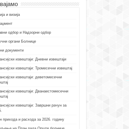
вајамо
ја и визија
аџмент
авни одбор и Надзорни одбор
учни органи Болнице
ни документи
ансијски извештаји: Дневни извештаји
ансијски извештаји: Тромесечни извештај
ансијски извештаји: деветомесечни
ештај
ансијски извештаји: Дванаестомесечни
ештај
ансијски извештаји: Завршни рачун за
5.
н прихода и расхода за 2026. годину
љење на План рада Опште болнице