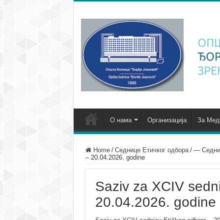
О нама
Организација
За Мед
Home
/
Седнице Етичког одбора
/
— Седни
– 20.04.2026. godine
Saziv za XCIV sedni
20.04.2026. godine