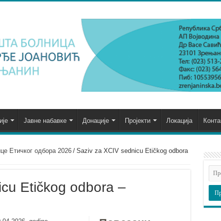
ије
Јавне набавке
Донације
Пројекти
Локација
Конта
це Етичког одбора 2026
/
Saziv za XCIV sednicu Etičkog odbora
cu Etičkog odbora –