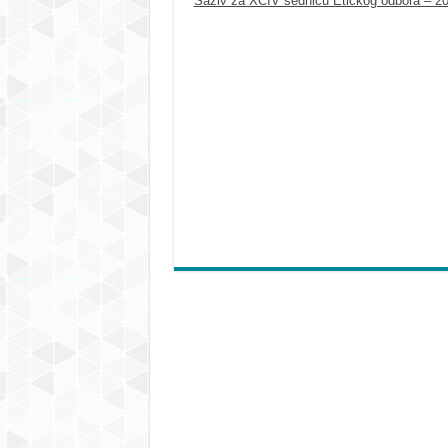
Saziv za XCIV sednicu Etičkog odbora – 20