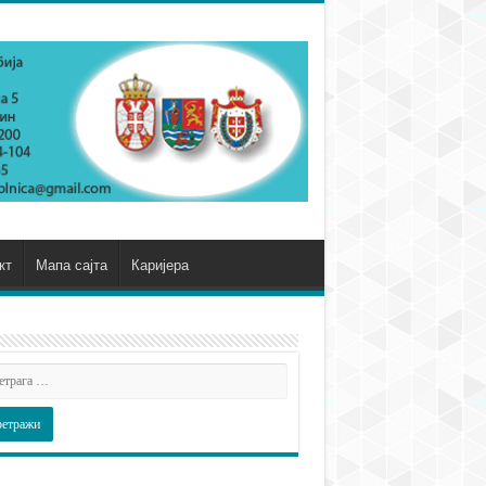
кт
Мапа сајта
Каријера