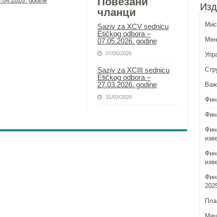
Повезани
.04.2026. godine
Изд
чланци
Миси
Saziv za XCV sednicu
Etičkog odbora –
Мен
07.05.2026. godine
07/05/2026
Упр
Saziv za XCIII sednicu
Стр
Etičkog odbora –
27.03.2026. godinе
Важ
31/03/2026
Фин
Фин
Фин
изв
Фин
изв
Фин
202
Пла
Миш