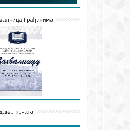
валница Грађанима
дање печата