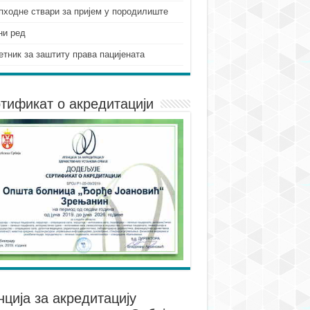
пходне ствари за пријем у породилиште
ни ред
етник за заштиту права пацијената
тификат о акредитацији
нцијa за акредитацију