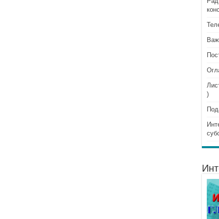
Рад
кон
Тел
Важ
Пос
Огл
Лис
)
Под
Инт
суб
Инт