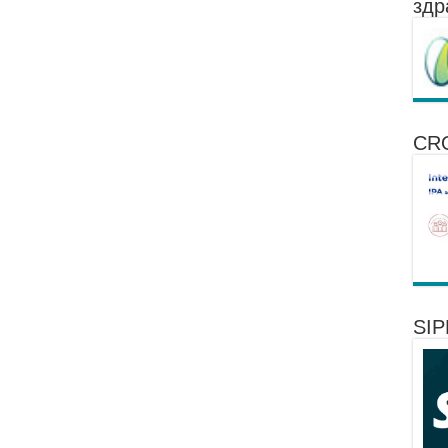
здр
CR
SI