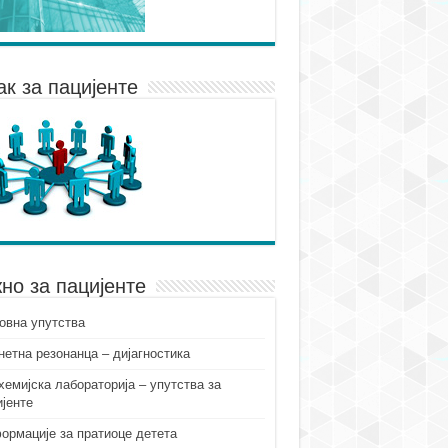
ак за пацијенте
но за пацијенте
овна упутства
нетна резонанца – дијагностика
хемијска лабораторија – упутства за
ијенте
ормације за пратиоце детета