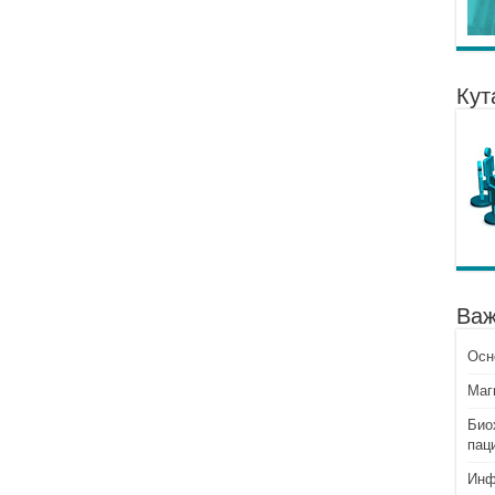
Кут
Важ
Осн
Mаг
Био
пац
Инф