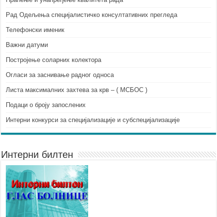
Рад Одељења специјалистичко консултативних прегледа
Телефонски именик
Важни датуми
Постројење соларних колектора
Огласи за заснивање радног односа
Листа максималних захтева за крв – ( МСБОС )
Подаци о броју запослених
Интерни конкурси за специјализације и субспецијализације
Интерни билтен