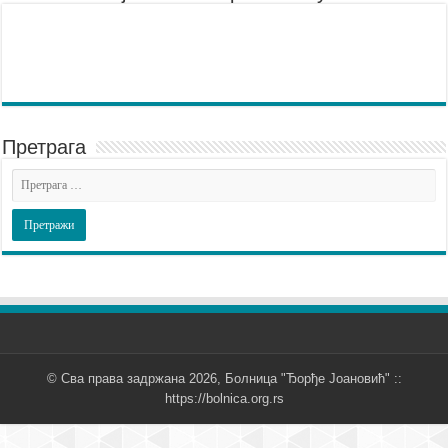
Претрага
© Сва права задржана 2026, Болница "Ђорђе Јоановић" ::
https://bolnica.org.rs