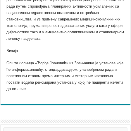
рада путем спровођења планираних активности усклађених са
националном здравственом политиком и потребама
становништва, и уз примену савремених медицинско-клиничких
технологија, пружа изврсност здравствених услуга како у сфери
дијагностике тако и у амбулантно-поликлиничком и стационарном
лечењу пацијената.
Визија
Општа болница «Ђорђе Јоановић» из Зрењанина је установа која
ће информисаношћу, стандардизацијом, унапређењем рада и
позитивним ставом према интерним и екстерним изазовима
постати водећа реномирана установа у којој ће пацијенти желети
да се лече.