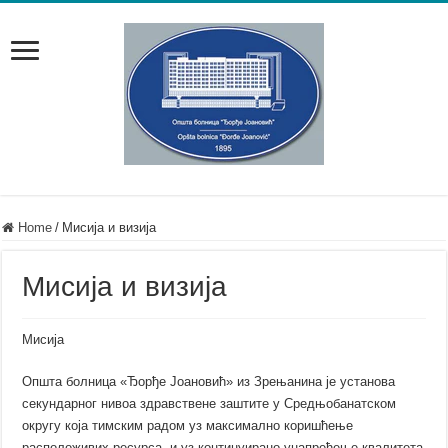
Home
/
Мисија и визија
Мисија и визија
Мисија
Општа болница «Ђорђе Јоановић» из Зрењанина је установа
секундарног нивоа здравствене заштите у Средњобанатском
округу која тимским радом уз максимално коришћење
расположивих ресурса, и уз континуирано унапређење квалитета