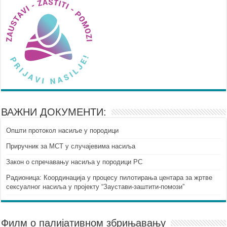
ВАЖНИ ДОКУМЕНТИ:
Општи протокол насиље у породици
Приручник за МСТ у случајевима насиља
Закон о спречавању насиља у породици РС
Радионица: Координација у процесу пилотирања центара за жртве
сексуалног насиља у пројекту “Заустави-заштити-помози”
Филм о палијативном збрињавању