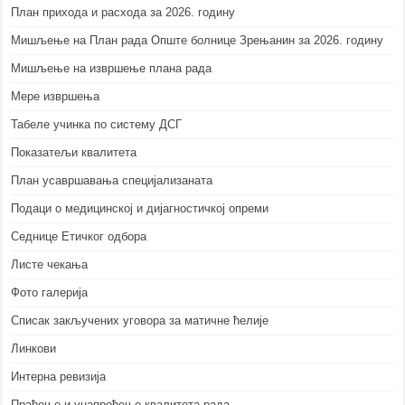
План прихода и расхода за 2026. годину
Мишљење на План рада Опште болнице Зрењанин за 2026. годину
Мишљење на извршење плана рада
Мере извршења
Табеле учинка по систему ДСГ
Показатељи квалитета
План усавршавања специјализаната
Подаци о медицинској и дијагностичкој опреми
Седнице Етичког одбора
Листе чекања
Фото галерија
Списак закључених уговора за матичне ћелије
Линкови
Интерна ревизија
Праћење и унапређење квалитета рада