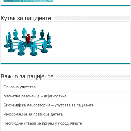
Кутак за пацијенте
Важно за пацијенте
Основна упутства
Mагнетна резонанца – дијагностика
Биохемијска лабораторија – упутства за пацијенте
Информације за пратиоце детета
Неопходне ствари за пријем у породилиште