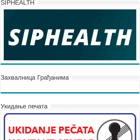
SIPHEALTH
Захвалница Грађанима
Укидање печата