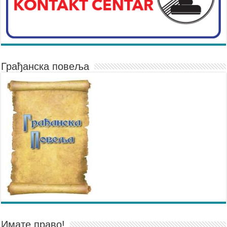
Грађанска повеља
Имате право!