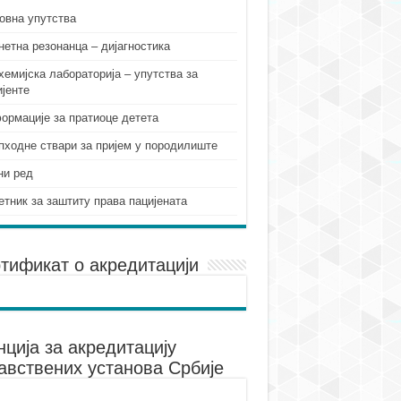
овна упутства
нетна резонанца – дијагностика
хемијска лабораторија – упутства за
ијенте
ормације за пратиоце детета
пходне ствари за пријем у породилиште
ни ред
етник за заштиту права пацијената
тификат о акредитацији
нцијa за акредитацију
авствених установа Србије