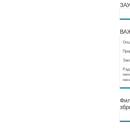
ЗА
ВА
Опш
При
Зак
Рад
пил
нас
Фил
збр