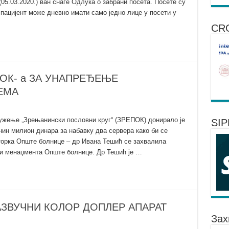
05.03.2020.) ван снаге Одлука о забрани посета. Посете су
пацијент може дневно имати само једно лице у посети у
CR
ОК- а ЗА УНАПРЕЂЕЊЕ
ЕМА
ужење „Зрењанински пословни круг“ (ЗРЕПОК) донирало је
SI
ин милион динара за набавку два сервера како би се
орка Опште болнице – др Ивана Тешић се захвалила
 и менаџмента Опште болнице. Др Тешић је …
АЗВУЧНИ КОЛОР ДОПЛЕР АПАРАТ
Зах