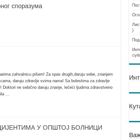
ног споразума
Пос
Огл
Лис
)
Под
Инт
суб
narima zahvalnicu pišem! Za spas drugih,daruju sebe, znanjem
Инт
lnicama, daruju zdravlje svima nama! Sa bolestima za zdravlje
e! Doktori ne sebično daruju znanje, lečeći ljudima zdravstveno
čila …
Кут
ЦИЈЕНТИМА У ОПШТОЈ БОЛНИЦИ
Важ