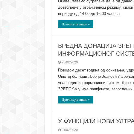
Обавештавамо суграђане да је од данас (
дозвољене у ограниченом режиму, сваки 
периоду од 14.00 до 16.00 часова
Прочитајте више »
ВРЕДНА ДОНАЦИЈА ЗРЕП
ИНФОРМАЦИОНОГ СИСТ
25/02/2020
Поводом десет година од оснивања, удр
Општој болници „Ђорђе Јоановић“ Зрењан
унапредио информациони систем. Директ
ЗРЕПОК-у у име пацијената, запослених
Прочитајте више »
У ФУНКЦИЈИ НОВИ УЛТР
21/02/2020