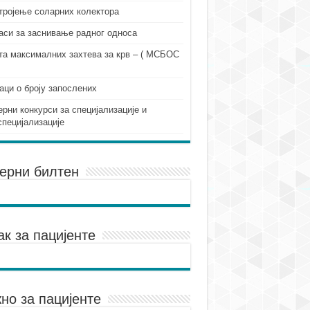
тројење соларних колектора
аси за заснивање радног односа
та максималних захтева за крв – ( МСБОС
аци о броју запослених
ерни конкурси за специјализације и
специјализације
ерни билтен
ак за пацијенте
но за пацијенте