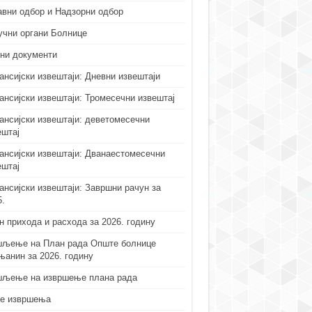
авни одбор и Надзорни одбор
учни органи Болнице
ни документи
ансијски извештаји: Дневни извештаји
ансијски извештаји: Тромесечни извештај
ансијски извештаји: деветомесечни
ештај
ансијски извештаји: Дванаестомесечни
ештај
ансијски извештаји: Завршни рачун за
5.
н прихода и расхода за 2026. годину
љење на План рада Опште болнице
њанин за 2026. годину
љење на извршење плана рада
е извршења