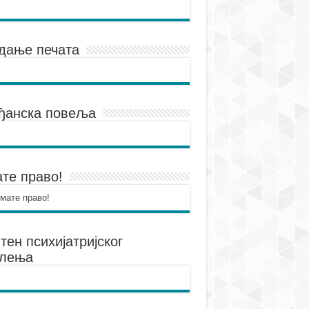
дање печата
ђанска повеља
те право!
тен психијатријског
елења