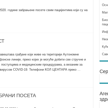
Осн
020. године забрањене посете свим пацијентима који су на
Mаг
Био
пац
Инф
Нео
СТ
Кућ
Сав
бавештава грађане који живе на територији Аутономне
онске линије, преко којих је могуће добити све стручне и
 поступцима и медицинским процедурама, а везаним за
е вирусом COVID-19. Телефони КОЛ ЦЕНТАРА преко …
Сер
Аге
АБРАНИ ПОСЕТА
здр