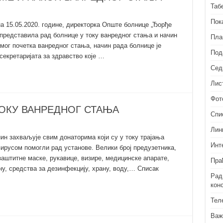
Таб
Пок
на 15.05.2020. године, директорка Опште болнице „Ђорђе
 представила рад болнице у току ванредног стања и начин
Пла
мог почетка ванредног стања, начин рада болнице је
Под
секретаријата за здравство које …
Сед
Лис
Фот
ОКУ ВАНРЕДНОГ СТАЊА
Спи
Лин
н захваљује свим донаторима који су у току трајања
Инт
вирусом помогли рад установе. Велики број предузетника,
заштитне маске, рукавице, визире, медицинске апарате,
Пра
ну, средства за дезинфекцију, храну, воду,… Списак
Рад
кон
Тел
Важ