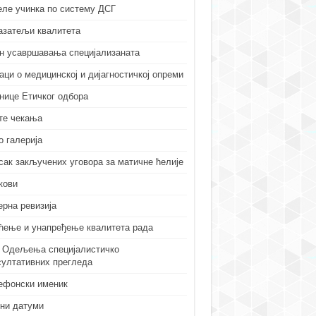
еле учинка по систему ДСГ
азатељи квалитета
н усавршавања специјализаната
аци о медицинској и дијагностичкој опреми
нице Етичког одбора
те чекања
о галерија
сак закључених уговора за матичне ћелије
кови
ерна ревизија
ћење и унапређење квалитета рада
 Одељења специјалистичко
султативних прегледа
ефонски именик
ни датуми