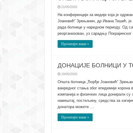
21/05/2020
На конференцији за медије која је одржа
Јоановић“ Зрењанин, др Ивана Тешић, је
рада болнице у наредном периоду. Од са
реорганизован, уз сарадњу Покрајинског 
Прочитајте више »
ДОНАЦИЈЕ БОЛНИЦИ У Т
19/05/2020
Општа болница „Ђорђе Јоановић“ Зрењани
ванредног стања због епидемије корона 
компанија и физичких лица донирали су 
намештај, постељину, средства за хигије
донатора можете …
Прочитајте више »