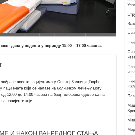
Упр
Стр
Важ
Фин
Фин
аког дана у недељи у периоду 15.00 – 17.00 часова.
Фин
изв
Т
Фин
изв
Фин
 забране посета пацијентима у Општој болници „Ђорђе
202
у пацијената који се налазе на болничком лечењу могу
 од 12.00 до 14.00 часова на број телефона одељења на
Пла
 за пацијенте који …
Миш
Зре
Миш
Мер
МЕ И НАКОН ВАНРЕДНОГ СТАЊА