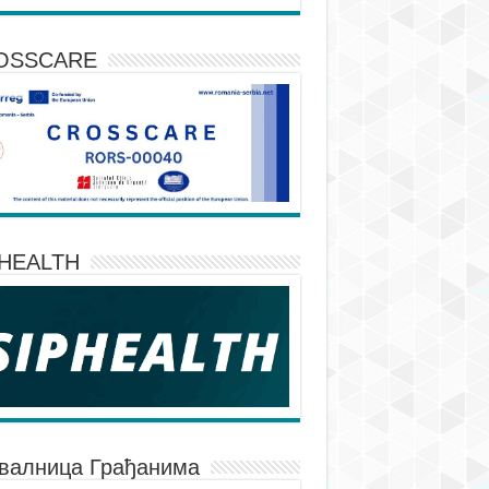
OSSCARE
PHEALTH
валница Грађанима