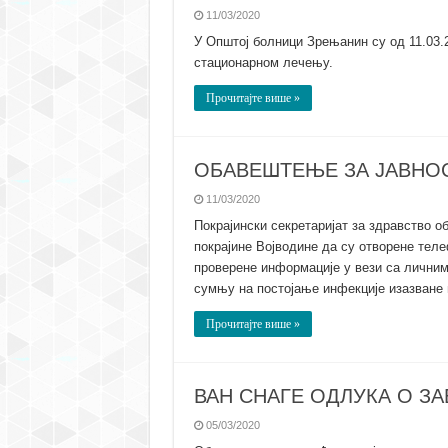
11/03/2020
У Општој болници Зрењанин су од 11.03.2
стационарном лечењу.
Прочитајте више »
ОБАВЕШТЕЊЕ ЗА ЈАВНО
11/03/2020
Покрајински секретаријат за здравство о
покрајине Војводине да су отворене телеф
проверене информације у вези са личним
сумњу на постојање инфекције изазван
Прочитајте више »
ВАН СНАГЕ ОДЛУКА О З
05/03/2020