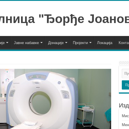
ије
Јавне набавке
Донације
Пројекти
Локација
Конта
Изд
Миси
Мен