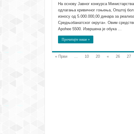
На основу Јавног конкурса Министарств
одлагања кривичног гоњења, Општој бол
износу од 5.000.000,00 динара за реализ
Средњобанатског округа». Овим средстви
Apohee 5500. Извршена је обука …
Прочитајте више »
« Први
...
10
20
«
26
27