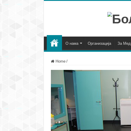
О нама
Организација
За Мед
Home
/