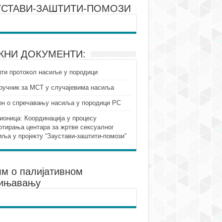
УСТАВИ-ЗАШТИТИ-ПОМОЗИ
ЖНИ ДОКУМЕНТИ:
ти протокол насиље у породици
ручник за МСТ у случајевима насиља
он о спречавању насиља у породици РС
ионица: Координација у процесу
отирања центара за жртве сексуалног
иља у пројекту “Заустави-заштити-помози”
м о палијативном
ињавању