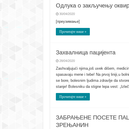
Одлука о закључењу оквир
30/04/2020
[преузимање]
Прочитајте више »
Захвалница пацијента
28/04/2020
Zashvaljujući njima,još uvek dišem, medici
spasavaju mene i tebe! Na prvoj liniji,u bo
se bore, bolesnim ljudima zdravlje da stvor
stanje! Bolesniku da stigne lepa vest: „Izle
Прочитајте више »
ЗАБРАЊЕНЕ ПОСЕТЕ ПА
ЗРЕЊАНИН