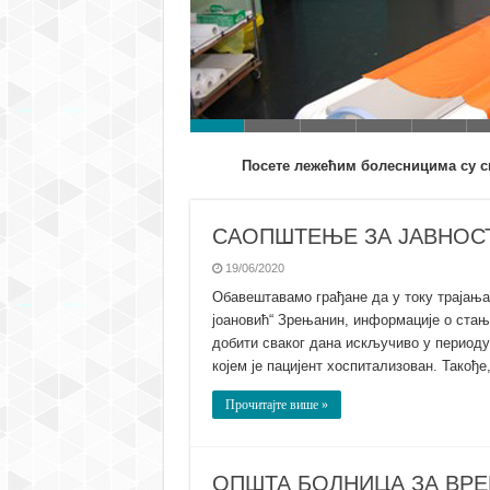
Посете лежећим болесницима су св
САОПШТЕЊЕ ЗА ЈАВНОС
19/06/2020
Обавештавамо грађане да у току трајања
јоановић“ Зрењанин, информације о стањ
добити сваког дана искључиво у периоду
којем је пацијент хоспитализован. Такође,
Прочитајте више »
ОПШТА БОЛНИЦА ЗА ВРЕ