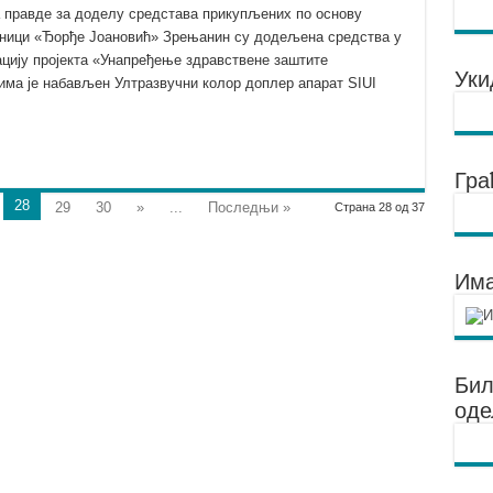
а правде за доделу средстава прикупљених по основу
ници «Ђорђе Јоановић» Зрењанин су додељена средства у
ацију пројекта «Унапређење здравствене заштите
Уки
ма је набављен Ултразвучни колор доплер апарат SIUI
Гра
28
29
30
»
...
Последњи »
Страна 28 од 37
Има
Бил
од