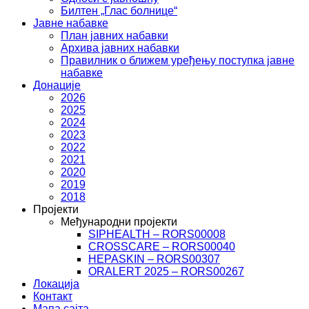
Билтен „Глас болнице“
Јавне набавке
План јавних набавки
Архива јавних набавки
Правилник о ближем уређењу поступка јавне
набавке
Донације
2026
2025
2024
2023
2022
2021
2020
2019
2018
Пројекти
Међународни пројекти
SIPHEALTH – RORS00008
CROSSCARE – RORS00040
HEPASKIN – RORS00307
ORALERT 2025 – RORS00267
Локација
Контакт
Мапа сајта