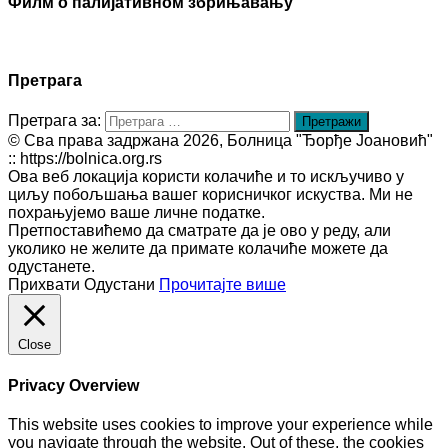
Филм о палијативном збрињавању
Претрага
Претрага за:
© Сва права задржана 2026, Болница "Ђорђе Јоановић"
:: https://bolnica.org.rs
Ова веб локација користи колачиће и то искључиво у
циљу побољшања вашег корисничког искуства. Ми не
похрањујемо ваше личне податке.
Претпоставићемо да сматрате да је ово у реду, али
уколико не желите да примате колачиће можете да
одустанете.
Прихвати
Одустани
Прочитајте више
Close
Privacy Overview
This website uses cookies to improve your experience while
you navigate through the website. Out of these, the cookies