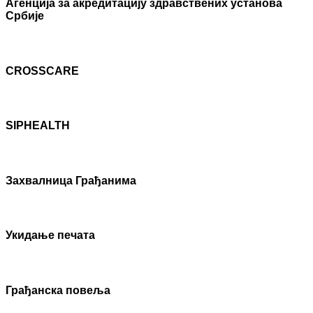
Агенцијa за акредитацију здравствених установа
Србије
CROSSCARE
SIPHEALTH
Захвалница Грађанима
Укидање печата
Грађанска повеља