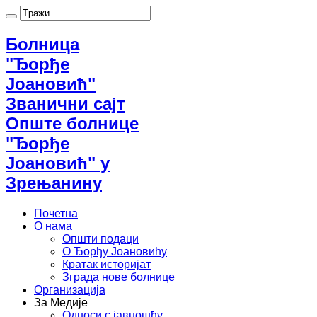
Болница
"Ђорђе
Јоановић"
Званични сајт
Опште болнице
"Ђорђе
Јоановић" у
Зрењанину
Почетна
О нама
Општи подаци
О Ђорђу Јоановићу
Кратак историјат
Зграда нове болнице
Организација
За Медије
Односи с јавношћу