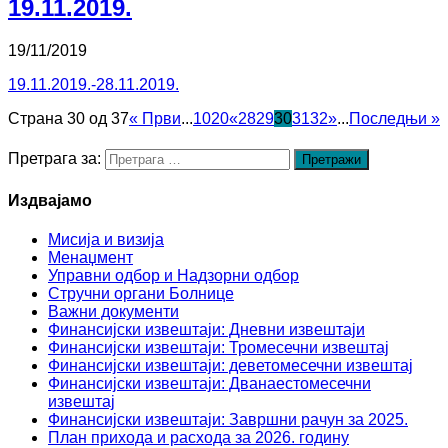
19.11.2019.
19/11/2019
19.11.2019.-28.11.2019.
Страна 30 од 37
« Први
...
10
20
«
28
29
30
31
32
»
...
Последњи »
Претрага за:
Издвајамо
Мисија и визија
Менаџмент
Управни одбор и Надзорни одбор
Стручни органи Болнице
Важни документи
Финансијски извештаји: Дневни извештаји
Финансијски извештаји: Тромесечни извештај
Финансијски извештаји: деветомесечни извештај
Финансијски извештаји: Дванаестомесечни
извештај
Финансијски извештаји: Завршни рачун за 2025.
План прихода и расхода за 2026. годину