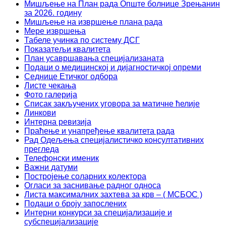
Мишљење на План рада Опште болнице Зрењанин
за 2026. годину
Мишљење на извршење плана рада
Мере извршења
Табеле учинка по систему ДСГ
Показатељи квалитета
План усавршавања специјализаната
Подаци о медицинској и дијагностичкој опреми
Седнице Етичког одбора
Листе чекања
Фото галерија
Списак закључених уговора за матичне ћелије
Линкови
Интерна ревизија
Праћење и унапређење квалитета рада
Рад Одељења специјалистичко консултативних
прегледа
Телефонски именик
Важни датуми
Постројење соларних колектора
Огласи за заснивање радног односа
Листа максималних захтева за крв – ( МСБОС )
Подаци о броју запослених
Интерни конкурси за специјализације и
субспецијализације