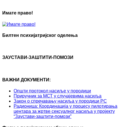
Имате право!
Билтен психијатријског оделења
ЗАУСТАВИ-ЗАШТИТИ-ПОМОЗИ
ВАЖНИ ДОКУМЕНТИ:
Општи протокол насиље у породици
Приручник за МСТ у случајевима насиља
Закон о спречавању насиља у породици РС
Радионица: Координација у процесу пилотирања
центара за жртве сексуалног насиља у пројекту
“Заустави-заштити-помози”