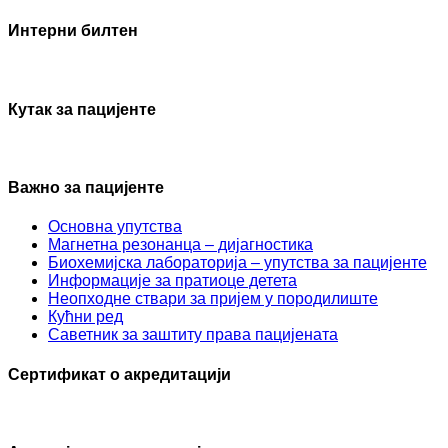
Интерни билтен
Кутак за пацијенте
Важно за пацијенте
Основна упутства
Mагнетна резонанца – дијагностика
Биохемијска лабораторија – упутства за пацијенте
Информације за пратиоце детета
Неопходне ствари за пријем у породилиште
Кућни ред
Саветник за заштиту права пацијената
Сертификат о акредитацији