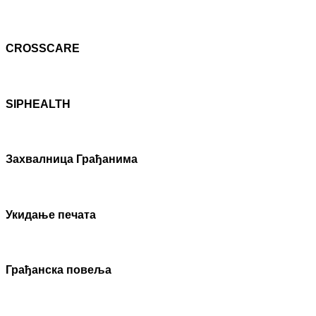
CROSSCARE
SIPHEALTH
Захвалница Грађанима
Укидање печата
Грађанска повеља