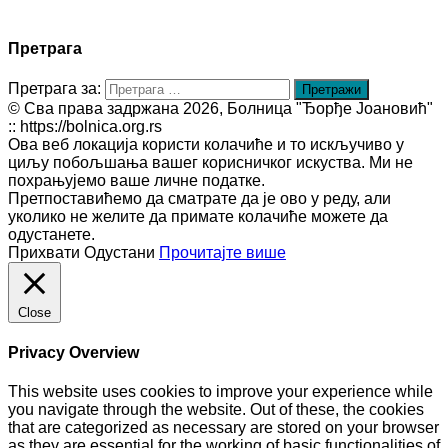
Претрага
Претрага за:
© Сва права задржана 2026, Болница "Ђорђе Јоановић"
:: https://bolnica.org.rs
Ова веб локација користи колачиће и то искључиво у
циљу побољшања вашег корисничког искуства. Ми не
похрањујемо ваше личне податке.
Претпоставићемо да сматрате да је ово у реду, али
уколико не желите да примате колачиће можете да
одустанете.
Прихвати
Одустани
Прочитајте више
Close
Privacy Overview
This website uses cookies to improve your experience while
you navigate through the website. Out of these, the cookies
that are categorized as necessary are stored on your browser
as they are essential for the working of basic functionalities of