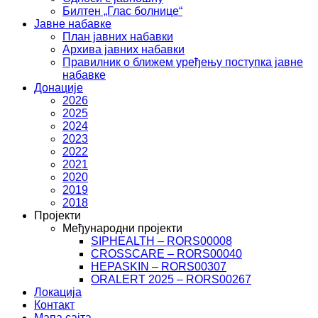
Билтен „Глас болнице“
Јавне набавке
План јавних набавки
Архива јавних набавки
Правилник о ближем уређењу поступка јавне
набавке
Донације
2026
2025
2024
2023
2022
2021
2020
2019
2018
Пројекти
Међународни пројекти
SIPHEALTH – RORS00008
CROSSCARE – RORS00040
HEPASKIN – RORS00307
ORALERT 2025 – RORS00267
Локација
Контакт
Мапа сајта