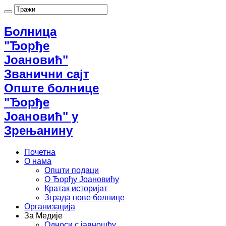
Болница
"Ђорђе
Јоановић"
Званични сајт
Опште болнице
"Ђорђе
Јоановић" у
Зрењанину
Почетна
О нама
Општи подаци
О Ђорђу Јоановићу
Кратак историјат
Зграда нове болнице
Организација
За Медије
Односи с јавношћу