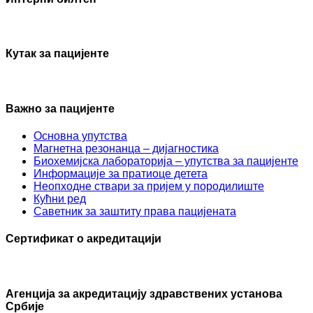
Кутак за пацијенте
Важно за пацијенте
Основна упутства
Mагнетна резонанца – дијагностика
Биохемијска лабораторија – упутства за пацијенте
Информације за пратиоце детета
Неопходне ствари за пријем у породилиште
Кућни ред
Саветник за заштиту права пацијената
Сертификат о акредитацији
Агенцијa за акредитацију здравствених установа
Србије