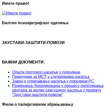
Имате право!
Билтен психијатријског оделења
ЗАУСТАВИ-ЗАШТИТИ-ПОМОЗИ
ВАЖНИ ДОКУМЕНТИ:
Општи протокол насиље у породици
Приручник за МСТ у случајевима насиља
Закон о спречавању насиља у породици РС
Радионица: Координација у процесу пилотирања
центара за жртве сексуалног насиља у пројекту
“Заустави-заштити-помози”
Филм о палијативном збрињавању