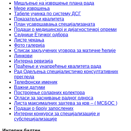
Мишљење на извршење плана рада
Мере извршења
Табеле учинка по систему ДСГ
Показатељи квалитета
План усавршавања специјализаната
Подаци о медицинској и дијагностичкој опреми
Седнице Етичког одбора
Листе чекања
Фото галерија
Списак закључених уговора за матичне ћелије
Линкови
Интерна ревизија
Праћење и унапређење квалитета рада
Рад Одељења специјалистичко консултативних
прегледа
Телефонски именик
Важни датуми
Постројење соларних колектора
Огласи за заснивање радног односа
Листа максималних захтева за крв – ( МСБОС )
Подаци о броју запослених
Интерни конкурси за специјализације и
субспецијализације
Интерни билтен