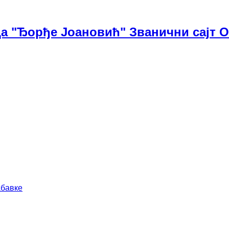
а "Ђорђе Јоановић" Званични сајт 
абавке