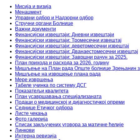
Мисија и визија
Менаџмент
Управни одбор и Надзорни одбор
Стручни органи Болнице
Важни документи
Финансијски извештаји: Дневни извештаји
Финансијски извештаји: Тромесечни извештај
Финансијски извештаји: деветомесечни извештај
Финансијски извештаји: Дванаестомесечни извештај
Финансијски извештаји: Завршни рачун за 2025.
План прихода и расхода за 2026. годину
Мишљење на План рада Опште болнице Зрењанин за
Мишљење на извршење плана рада
Мере извршења
Табеле учинка по систему ДСГ
Показатељи квалитета
План усавршавања специјализаната
Подаци о медицинској и дијагностичкој опреми
Седнице Етичког одбора
Листе чекања
Фото галерија
Списак закључених уговора за матичне ћелије
Линкови
Интерна ревизија