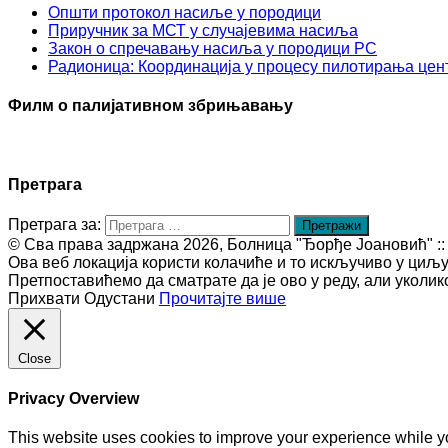
Општи протокол насиље у породици
Приручник за МСТ у случајевима насиља
Закон о спречавању насиља у породици РС
Радионица: Координација у процесу пилотирања цент
Филм о палијативном збрињавању
Претрага
Претрага за:
© Сва права задржана 2026, Болница "Ђорђе Јоановић" :: htt
Ова веб локација користи колачиће и то искључиво у циљ
Претпоставићемо да сматрате да је ово у реду, али уколи
Прихвати
Одустани
Прочитајте више
Close
Privacy Overview
This website uses cookies to improve your experience while yo