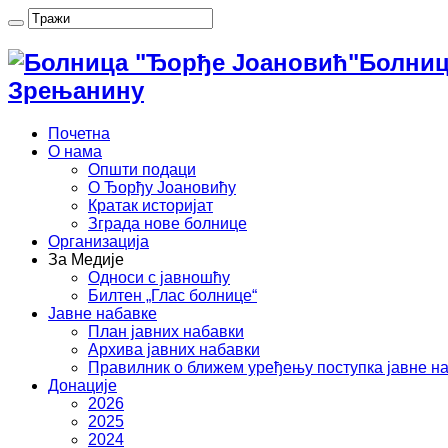
Болниц
Зрењанину
Почетна
О нама
Општи подаци
О Ђорђу Јоановићу
Кратак историјат
Зграда нове болнице
Организација
За Медије
Односи с јавношћу
Билтен „Глас болнице“
Јавне набавке
План јавних набавки
Архива јавних набавки
Правилник о ближем уређењу поступка јавне н
Донације
2026
2025
2024