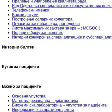
Праћење и унапређење квалитета рада
Рад Одељења специјалистичко консултативних прег
Телефонски именик
Важни датуми
Постројење соларних колектора
Огласи за заснивање радног односа
Листа максималних захтева за крв – ( МСБОС )
Подаци о броју запослених
Интерни конкурси за специјализације и субспецијали
Интерни билтен
Кутак за пацијенте
Важно за пацијенте
Основна упутства
Mагнетна резонанца – дијагностика
Биохемијска лабораторија – упутства за пацијенте
Информације за пратиоце детета