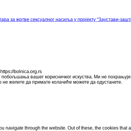
ара за жртве сексуалног насиља у пројекту “Заустави-зашт
ps://bolnica.org.rs
у побољшања вашег корисничког искуства. Ми не похрањује
ко не желите да примате колачиће можете да одустанете.
u navigate through the website. Out of these, the cookies that 