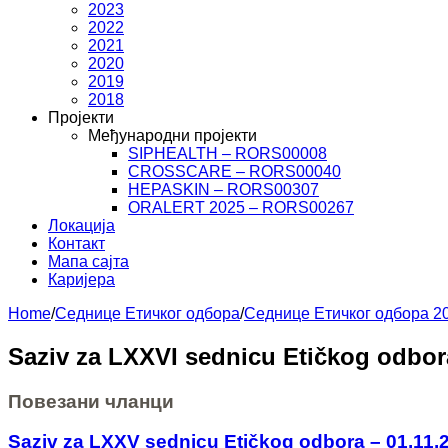
2023
2022
2021
2020
2019
2018
Пројекти
Међународни пројекти
SIPHEALTH – RORS00008
CROSSCARE – RORS00040
HEPASKIN – RORS00307
ORALERT 2025 – RORS00267
Локација
Контакт
Мапа сајта
Каријера
Home
/
Седнице Етичког одбора
/
Седнице Етичког одбора 2
Saziv za LXXVI sednicu Etičkog odbor
Повезани чланци
Saziv za LXXV sednicu Etičkog odbora – 01.11.