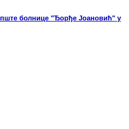
Опште болнице "Ђорђе Јоановић" у