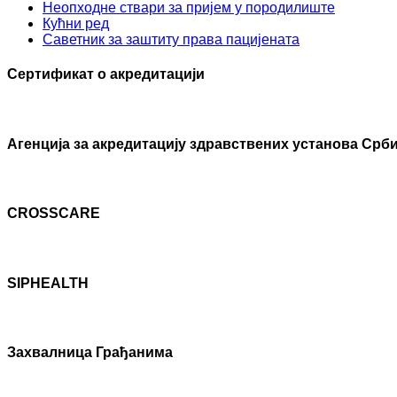
Неопходне ствари за пријем у породилиште
Кућни ред
Саветник за заштиту права пацијената
Сертификат о акредитацији
Агенцијa за акредитацију здравствених установа Срби
CROSSCARE
SIPHEALTH
Захвалница Грађанима