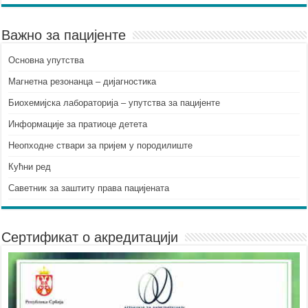
Важно за пацијенте
Основна упутства
Mагнетна резонанца – дијагностика
Биохемијска лабораторија – упутства за пацијенте
Информације за пратиоце детета
Неопходне ствари за пријем у породилиште
Кућни ред
Саветник за заштиту права пацијената
Сертификат о акредитацији