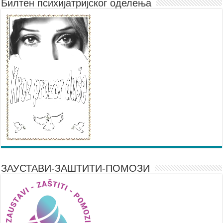
Билтен психијатријског оделења
ЗАУСТАВИ-ЗАШТИТИ-ПОМОЗИ