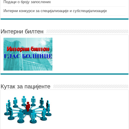
Подаци о броју запослених
Интерни конкурси за специјализације и субспецијализације
Интерни билтен
Кутак за пацијенте