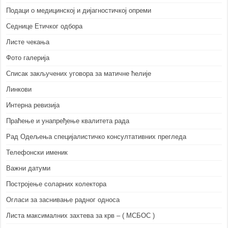
Подаци о медицинској и дијагностичкој опреми
Седнице Етичког одбора
Листе чекања
Фото галерија
Списак закључених уговора за матичне ћелије
Линкови
Интерна ревизија
Праћење и унапређење квалитета рада
Рад Одељења специјалистичко консултативних прегледа
Телефонски именик
Важни датуми
Постројење соларних колектора
Огласи за заснивање радног односа
Листа максималних захтева за крв – ( МСБОС )