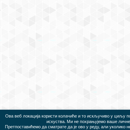
Ова веб локација користи колачиће и то искључиво у циљу 
искуства. Ми не похрањујемо ваше личне
Претпоставићемо да сматрате да је ово у реду, али уколико 