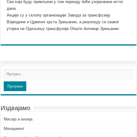
Сви који буду примљени у том периоду биће узорковани истог
дана.
Акције су у склопу организације Завода за трансфузију
Војводине и Црвеног крста Зрењанин, a реализују се сваког
уторка на Одељењу трансфузије Опште болнице Зрењанин.
Издвајамо
Мисија и визија
Менаџмент