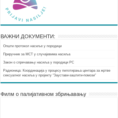
ВАЖНИ ДОКУМЕНТИ:
Општи протокол насиље у породици
Приручник за МСТ у случајевима насиља
Закон о спречавању насиља у породици РС
Радионица: Координација у процесу пилотирања центара за жртве
сексуалног насиља у пројекту “Заустави-заштити-помози”
Филм о палијативном збрињавању