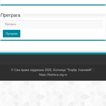
Претрага
© Сва права задржана 2026, Болница "Ђорђе Јоановић" ::
https://bolnica.org.rs