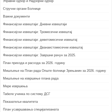
Управни одбор и Надзорни одбор
Стручни органи Болнице
Важни документи
Финансијски извештаји: Дневни извештаји
Финансијски извештаји: Тромесечни извештај
Финансијски извештаји: деветомесечни извештај
Финансијски извештаји: Дванаестомесечни извештај
Финансијски извештаји: Завршни рачун за 2025.
План прихода и расхода за 2026. годину
Мишљење на План рада Опште болнице Зрењанин за 2026. годину
Мишљење на извршење плана рада
Мере извршења
Табеле учинка по систему ДСГ
Показатељи квалитета
План усавршавања специјализаната