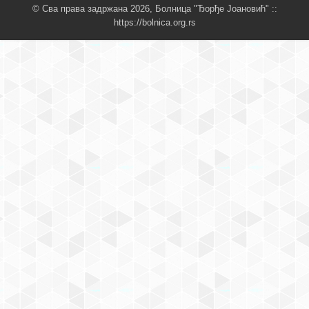
© Сва права задржана 2026, Болница "Ђорђе Јоановић" ::
https://bolnica.org.rs