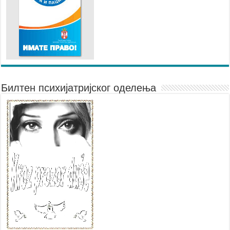
Билтен психијатријског оделења