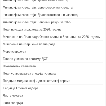
Финансијски извештаји: Тромесечни извештај
Финансијски извештаји: деветомесечни извештај
Финансијски извештаји: Дванаестомесечни извештај
Финансијски извештаји: Завршни рачун за 2025.
План прихода и расхода за 2026. годину
Мишљење на План рада Опште болнице Зрењанин за 2026. годину
Мишљење на извршење плана рада
Мере извршења
Табеле учинка по систему ДСГ
Показатељи квалитета
План усавршавања специјализаната
Подаци о медицинској и дијагностичкој опреми
Седнице Етичког одбора
Листе чекања
Фото галерија