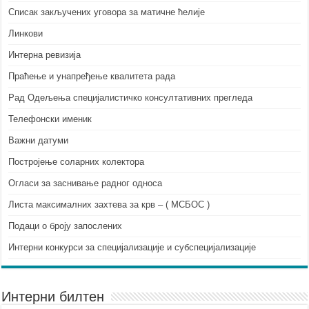
Списак закључених уговора за матичне ћелије
Линкови
Интерна ревизија
Праћење и унапређење квалитета рада
Рад Одељења специјалистичко консултативних прегледа
Телефонски именик
Важни датуми
Постројење соларних колектора
Огласи за заснивање радног односа
Листа максималних захтева за крв – ( МСБОС )
Подаци о броју запослених
Интерни конкурси за специјализације и субспецијализације
Интерни билтен