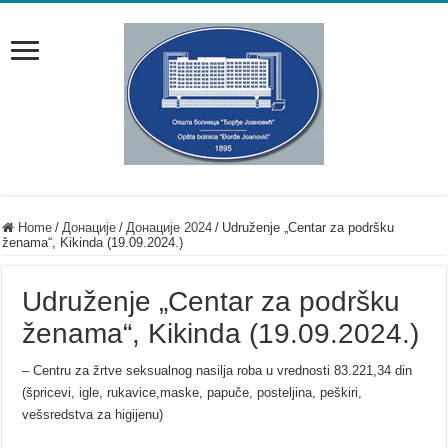
Home
/
Донације
/
Донације 2024
/
Udruženje „Centar za podršku
ženama“, Kikinda (19.09.2024.)
Udruženje „Centar za podršku
ženama“, Kikinda (19.09.2024.)
– Centru za žrtve seksualnog nasilja roba u vrednosti 83.221,34 din
(špricevi, igle, rukavice,maske, papuče, posteljina, peškiri,
vešsredstva za higijenu)