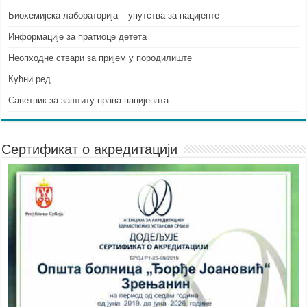
Биохемијска лабораторија – упутства за пацијенте
Информације за пратиоце детета
Неопходне ствари за пријем у породилиште
Кућни ред
Саветник за заштиту права пацијената
Сертификат о акредитацији