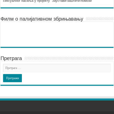
сексуалног насиља у пројекту “Заустави-заштити-помози”
Филм о палијативном збрињавању
Претрага