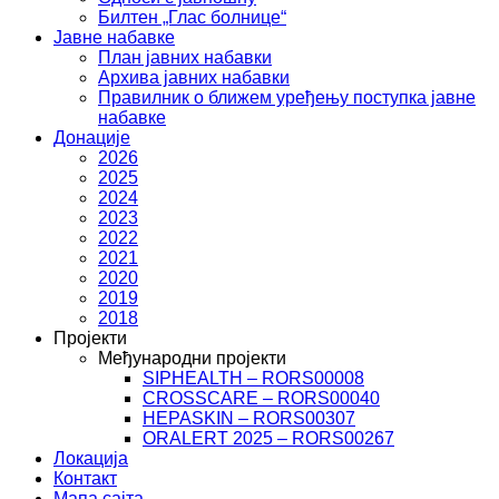
Билтен „Глас болнице“
Јавне набавке
План јавних набавки
Архива јавних набавки
Правилник о ближем уређењу поступка јавне
набавке
Донације
2026
2025
2024
2023
2022
2021
2020
2019
2018
Пројекти
Међународни пројекти
SIPHEALTH – RORS00008
CROSSCARE – RORS00040
HEPASKIN – RORS00307
ORALERT 2025 – RORS00267
Локација
Контакт
Мапа сајта