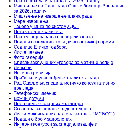
План прихода и расхода за 2026. годину
Мишљење на План рада Опште болнице Зрењанин
за 2026. годину
Мишљење на извршење плана рада
Мере извршења
Табеле учинка по систему ДСГ
Показатељи квалитета
План усавршавања специјализаната
Подаци о медицинској и дијагностичкој опреми
Седнице Етичког одбора
Листе чекања
Фото галерија
Списак закључених уговора за матичне ћелије
Линкови
Интерна ревизија
Праћење и унапређење квалитета рада
Рад Одељења специјалистичко консултативних
прегледа
Телефонски именик
Важни датуми
Постројење соларних колектора
Огласи за заснивање радног односа
Листа максималних захтева за крв – ( МСБОС )
Подаци о броју запослених
Интерни конкурси за специјализације и