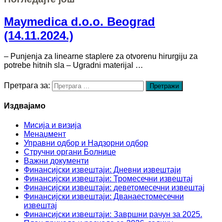
Maymedica d.o.o. Beograd
(14.11.2024.)
– Punjenja za linearne staplere za otvorenu hirurgiju za
potrebe hitnih sla – Ugradni materijal …
Претрага за:
Издвајамо
Мисија и визија
Менаџмент
Управни одбор и Надзорни одбор
Стручни органи Болнице
Важни документи
Финансијски извештаји: Дневни извештаји
Финансијски извештаји: Тромесечни извештај
Финансијски извештаји: деветомесечни извештај
Финансијски извештаји: Дванаестомесечни
извештај
Финансијски извештаји: Завршни рачун за 2025.