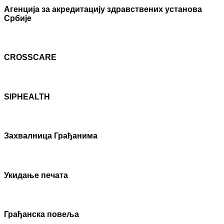
Агенцијa за акредитацију здравствених установа
Србије
CROSSCARE
SIPHEALTH
Захвалница Грађанима
Укидање печата
Грађанска повеља