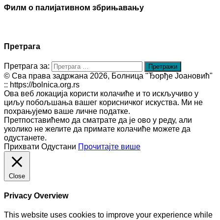
Филм о палијативном збрињавању
Претрага
Претрага за:
© Сва права задржана 2026, Болница "Ђорђе Јоановић"
:: https://bolnica.org.rs
Ова веб локација користи колачиће и то искључиво у
циљу побољшања вашег корисничког искуства. Ми не
похрањујемо ваше личне податке.
Претпоставићемо да сматрате да је ово у реду, али
уколико не желите да примате колачиће можете да
одустанете.
Прихвати
Одустани
Прочитајте више
Close
Privacy Overview
This website uses cookies to improve your experience while