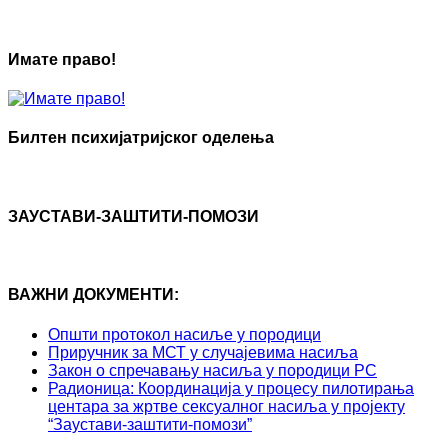
Имате право!
Билтен психијатријског оделења
ЗАУСТАВИ-ЗАШТИТИ-ПОМОЗИ
ВАЖНИ ДОКУМЕНТИ:
Општи протокол насиље у породици
Приручник за МСТ у случајевима насиља
Закон о спречавању насиља у породици РС
Радионица: Координација у процесу пилотирања
центара за жртве сексуалног насиља у пројекту
“Заустави-заштити-помози”