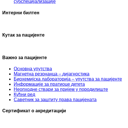
субспецијализације
Интерни билтен
Кутак за пацијенте
Важно за пацијенте
Основна упутства
Mагнетна резонанца – дијагностика
Биохемијска лабораторија – упутства за пацијенте
Информације за пратиоце детета
Неопходне ствари за пријем у породилиште
Кућни ред
Саветник за заштиту права пацијената
Сертификат о акредитацији