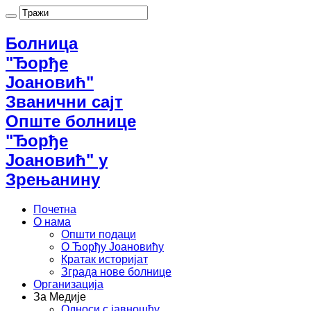
Болница
"Ђорђе
Јоановић"
Званични сајт
Опште болнице
"Ђорђе
Јоановић" у
Зрењанину
Почетна
О нама
Општи подаци
О Ђорђу Јоановићу
Кратак историјат
Зграда нове болнице
Организација
За Медије
Односи с јавношћу