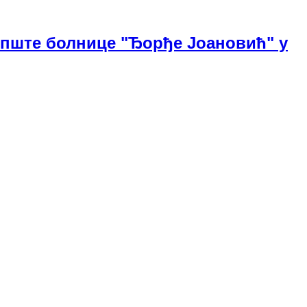
Опште болнице "Ђорђе Јоановић" у