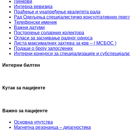
Линкови
Интерна ревизија
Праћење и унапређење квалитета рада
Рад Одељења специјалистичко консултативних прег
Телефонски именик
Важни датуми
Постројење соларних колектора
Огласи за заснивање радног односа
Листа максималних захтева за крв – ( МСБОС )
Подаци о броју запослених
Интерни конкурси за специјализације и субспецијали
Интерни билтен
Кутак за пацијенте
Важно за пацијенте
Основна упутства
Mагнетна резонанца – дијагностика