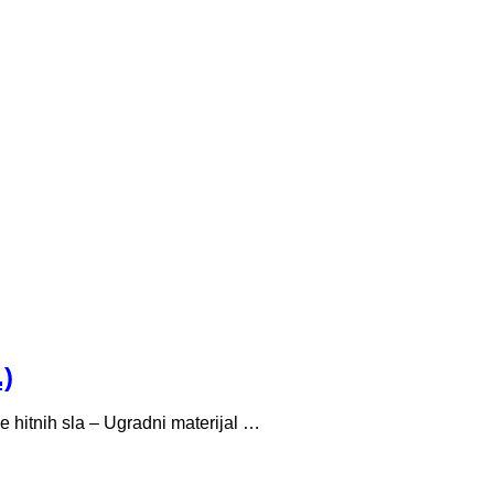
.)
e hitnih sla – Ugradni materijal …