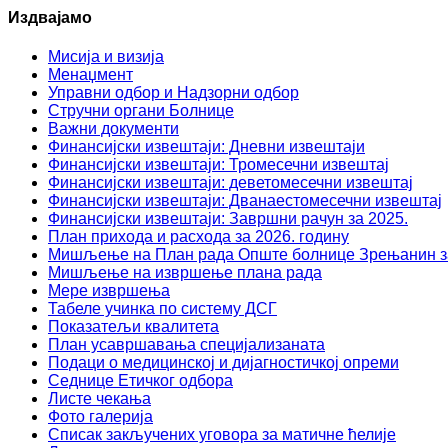
Издвајамо
Мисија и визија
Менаџмент
Управни одбор и Надзорни одбор
Стручни органи Болнице
Важни документи
Финансијски извештаји: Дневни извештаји
Финансијски извештаји: Тромесечни извештај
Финансијски извештаји: деветомесечни извештај
Финансијски извештаји: Дванаестомесечни извештај
Финансијски извештаји: Завршни рачун за 2025.
План прихода и расхода за 2026. годину
Мишљење на План рада Опште болнице Зрењанин за
Мишљење на извршење плана рада
Мере извршења
Табеле учинка по систему ДСГ
Показатељи квалитета
План усавршавања специјализаната
Подаци о медицинској и дијагностичкој опреми
Седнице Етичког одбора
Листе чекања
Фото галерија
Списак закључених уговора за матичне ћелије