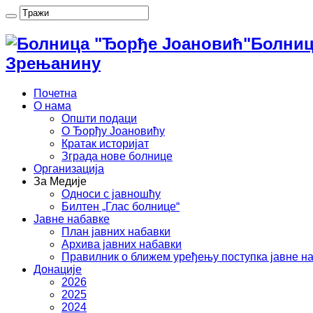
Болниц
Зрењанину
Почетна
О нама
Општи подаци
О Ђорђу Јоановићу
Кратак историјат
Зграда нове болнице
Организација
За Медије
Односи с јавношћу
Билтен „Глас болнице“
Јавне набавке
План јавних набавки
Архива јавних набавки
Правилник о ближем уређењу поступка јавне н
Донације
2026
2025
2024