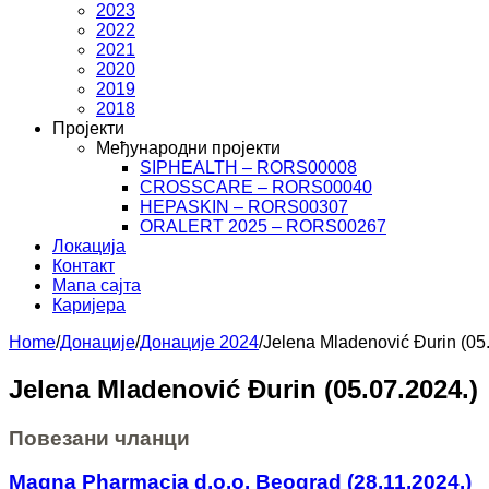
2023
2022
2021
2020
2019
2018
Пројекти
Међународни пројекти
SIPHEALTH – RORS00008
CROSSCARE – RORS00040
HEPASKIN – RORS00307
ORALERT 2025 – RORS00267
Локација
Контакт
Мапа сајта
Каријера
Home
/
Донације
/
Донације 2024
/
Jelena Mladenović Đurin (05
Jelena Mladenović Đurin (05.07.2024.)
Повезани чланци
Magna Pharmacia d.o.o. Beograd (28.11.2024.)