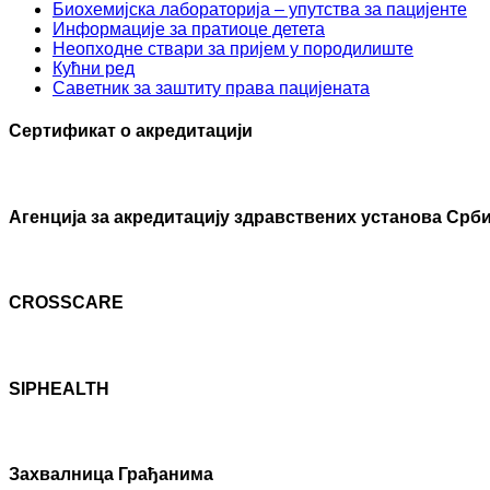
Биохемијска лабораторија – упутства за пацијенте
Информације за пратиоце детета
Неопходне ствари за пријем у породилиште
Кућни ред
Саветник за заштиту права пацијената
Сертификат о акредитацији
Агенцијa за акредитацију здравствених установа Срби
CROSSCARE
SIPHEALTH
Захвалница Грађанима