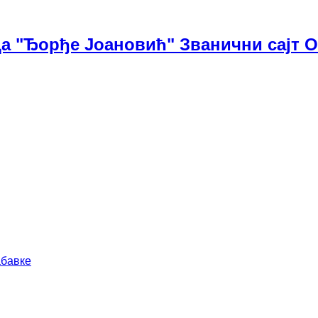
а "Ђорђе Јоановић" Званични сајт 
абавке