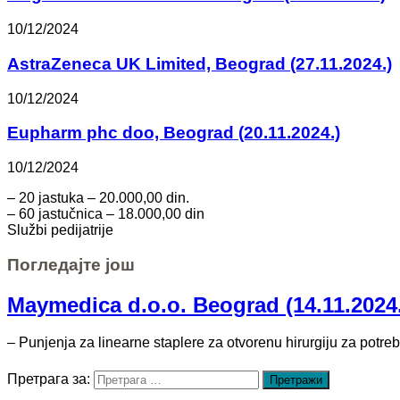
10/12/2024
AstraZeneca UK Limited, Beograd (27.11.2024.)
10/12/2024
Eupharm phc doo, Beograd (20.11.2024.)
10/12/2024
– 20 jastuka – 20.000,00 din.
– 60 jastučnica – 18.000,00 din
Službi pedijatrije
Погледајте још
Maymedica d.o.o. Beograd (14.11.2024
– Punjenja za linearne staplere za otvorenu hirurgiju za potreb
Претрага за: