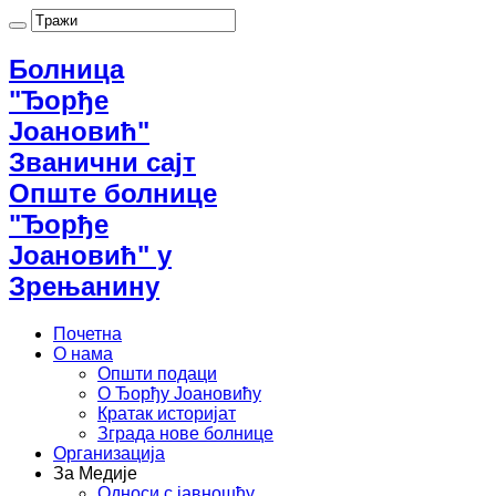
Болница
"Ђорђе
Јоановић"
Званични сајт
Опште болнице
"Ђорђе
Јоановић" у
Зрењанину
Почетна
О нама
Општи подаци
О Ђорђу Јоановићу
Кратак историјат
Зграда нове болнице
Организација
За Медије
Односи с јавношћу