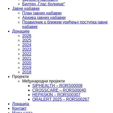
Билтен „Глас болнице“
Јавне набавке
План јавних набавки
Архива јавних набавки
Правилник о ближем уређењу поступка јавне
набавке
Донације
2026
2025
2024
2023
2022
2021
2020
2019
2018
Пројекти
Међународни пројекти
SIPHEALTH – RORS00008
CROSSCARE – RORS00040
HEPASKIN – RORS00307
ORALERT 2025 – RORS00267
Локација
Контакт
Мапа сајта