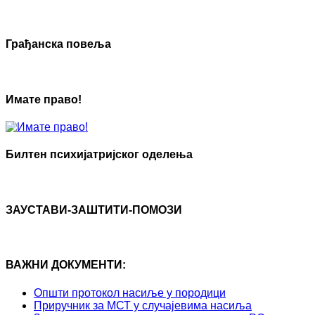
Грађанска повеља
Имате право!
Билтен психијатријског оделења
ЗАУСТАВИ-ЗАШТИТИ-ПОМОЗИ
ВАЖНИ ДОКУМЕНТИ:
Општи протокол насиље у породици
Приручник за МСТ у случајевима насиља