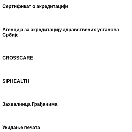
Сертификат о акредитацији
Агенцијa за акредитацију здравствених установа
Србије
CROSSCARE
SIPHEALTH
Захвалница Грађанима
Укидање печата