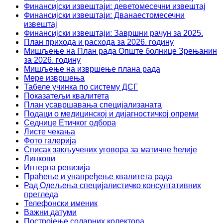
Финансијски извештаји: деветомесечни извештај
Финансијски извештаји: Дванаестомесечни
извештај
Финансијски извештаји: Завршни рачун за 2025.
План прихода и расхода за 2026. годину
Мишљење на План рада Опште болнице Зрењанин
за 2026. годину
Мишљење на извршење плана рада
Мере извршења
Табеле учинка по систему ДСГ
Показатељи квалитета
План усавршавања специјализаната
Подаци о медицинској и дијагностичкој опреми
Седнице Етичког одбора
Листе чекања
Фото галерија
Списак закључених уговора за матичне ћелије
Линкови
Интерна ревизија
Праћење и унапређење квалитета рада
Рад Одељења специјалистичко консултативних
прегледа
Телефонски именик
Важни датуми
Постројење соларних колектора