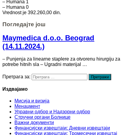
– Humana 1
– Humana 0
Vrednost je 392.260,00 din.
Погледајте још
Maymedica d.o.o. Beograd
(14.11.2024.)
– Punjenja za linearne staplere za otvorenu hirurgiju za
potrebe hitnih sla – Ugradni materijal …
Претрага за:
Издвајамо
Мисија и визија
Менаџмент
Управни одбор и Надзорни одбор
Стручни органи Болнице
Важни документи
Финансијски извештаји: Дневни извештаји
Финансијски извештаји: Тромесечни извештај