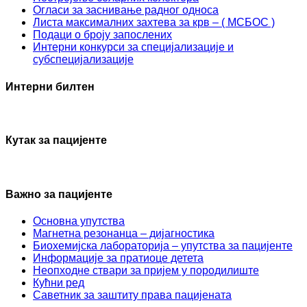
Огласи за заснивање радног односа
Листа максималних захтева за крв – ( МСБОС )
Подаци о броју запослених
Интерни конкурси за специјализације и
субспецијализације
Интерни билтен
Кутак за пацијенте
Важно за пацијенте
Основна упутства
Mагнетна резонанца – дијагностика
Биохемијска лабораторија – упутства за пацијенте
Информације за пратиоце детета
Неопходне ствари за пријем у породилиште
Кућни ред
Саветник за заштиту права пацијената