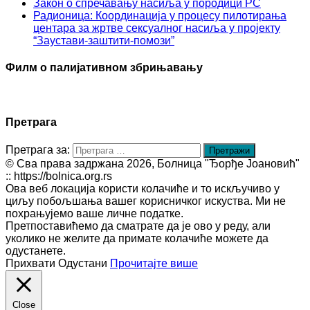
Закон о спречавању насиља у породици РС
Радионица: Координација у процесу пилотирања
центара за жртве сексуалног насиља у пројекту
“Заустави-заштити-помози”
Филм о палијативном збрињавању
Претрага
Претрага за:
© Сва права задржана 2026, Болница "Ђорђе Јоановић"
:: https://bolnica.org.rs
Ова веб локација користи колачиће и то искључиво у
циљу побољшања вашег корисничког искуства. Ми не
похрањујемо ваше личне податке.
Претпоставићемо да сматрате да је ово у реду, али
уколико не желите да примате колачиће можете да
одустанете.
Прихвати
Одустани
Прочитајте више
Close