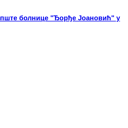
Опште болнице "Ђорђе Јоановић" у