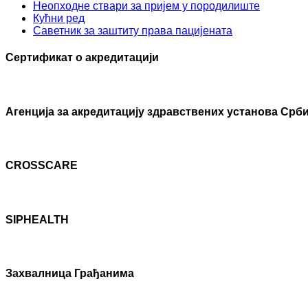
Неопходне ствари за пријем у породилиште
Кућни ред
Саветник за заштиту права пацијената
Сертификат о акредитацији
Агенцијa за акредитацију здравствених установа Срби
CROSSCARE
SIPHEALTH
Захвалница Грађанима