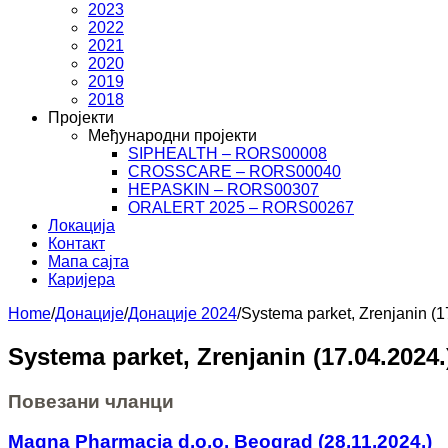
2023
2022
2021
2020
2019
2018
Пројекти
Међународни пројекти
SIPHEALTH – RORS00008
CROSSCARE – RORS00040
HEPASKIN – RORS00307
ORALERT 2025 – RORS00267
Локација
Контакт
Мапа сајта
Каријера
Home
/
Донације
/
Донације 2024
/
Systema parket, Zrenjanin (1
Systema parket, Zrenjanin (17.04.2024.
Повезани чланци
Magna Pharmacia d.o.o. Beograd (28.11.2024.)