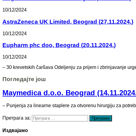
10/12/2024
AstraZeneca UK Limited, Beograd (27.11.2024.)
10/12/2024
Eupharm phc doo, Beograd (20.11.2024.)
10/12/2024
– 30 krevetskih čaršava Odeljenju za prijem i zbrinjavanje urg
Погледајте још
Maymedica d.o.o. Beograd (14.11.2024
– Punjenja za linearne staplere za otvorenu hirurgiju za potreb
Претрага за:
Издвајамо