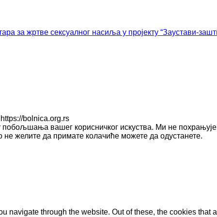
ара за жртве сексуалног насиља у пројекту “Заустави-зашт
ps://bolnica.org.rs
у побољшања вашег корисничког искуства. Ми не похрањује
ко не желите да примате колачиће можете да одустанете.
u navigate through the website. Out of these, the cookies that 