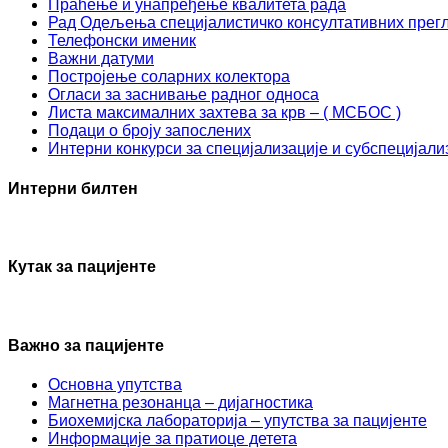
Праћење и унапређење квалитета рада
Рад Одељења специјалистичко консултативних прег
Телефонски именик
Важни датуми
Постројење соларних колектора
Огласи за заснивање радног односа
Листа максималних захтева за крв – ( МСБОС )
Подаци о броју запослених
Интерни конкурси за специјализације и субспецијали
Интерни билтен
Кутак за пацијенте
Важно за пацијенте
Основна упутства
Mагнетна резонанца – дијагностика
Биохемијска лабораторија – упутства за пацијенте
Информације за пратиоце детета