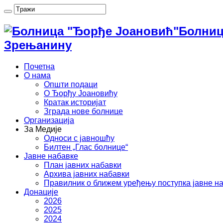
Болниц
Зрењанину
Почетна
О нама
Општи подаци
О Ђорђу Јоановићу
Кратак историјат
Зграда нове болнице
Организација
За Медије
Односи с јавношћу
Билтен „Глас болнице“
Јавне набавке
План јавних набавки
Архива јавних набавки
Правилник о ближем уређењу поступка јавне н
Донације
2026
2025
2024