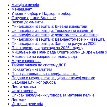
Мисија и визија
Менаџмент
Управни одбор и Надзорни одбор
Стручни органи Болнице
Важни документи
Финансијски извештаји: Дневни извештаји
Финансијски извештаји: Тромесечни извештај
Финансијски извештаји: деветомесечни извештај
Финансијски извештаји: Дванаестомесечни извештај
Финансијски извештаји: Завршни рачун за 2025.
План прихода и расхода за 2026. годину
Мишљење на План рада Опште болнице Зрењанин за
Мишљење на извршење плана рада
Мере извршења
Табеле учинка по систему ДСГ
Показатељи квалитета
План усавршавања специјализаната
Подаци о медицинској и дијагностичкој опреми
Седнице Етичког одбора
Листе чекања
Фото галерија
Списак закључених уговора за матичне ћелије
Линкови
Интерна ревизија