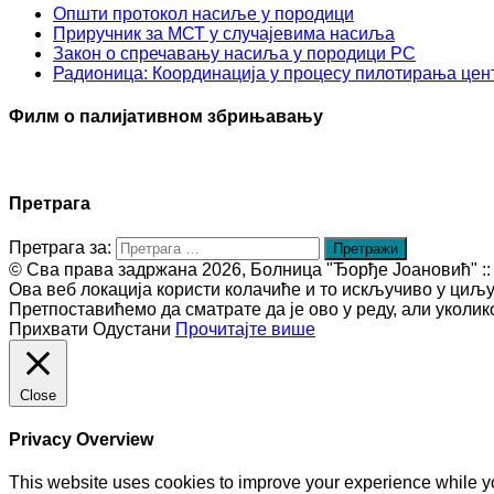
Општи протокол насиље у породици
Приручник за МСТ у случајевима насиља
Закон о спречавању насиља у породици РС
Радионица: Координација у процесу пилотирања цент
Филм о палијативном збрињавању
Претрага
Претрага за:
© Сва права задржана 2026, Болница "Ђорђе Јоановић" :: htt
Ова веб локација користи колачиће и то искључиво у циљ
Претпоставићемо да сматрате да је ово у реду, али уколи
Прихвати
Одустани
Прочитајте више
Close
Privacy Overview
This website uses cookies to improve your experience while yo