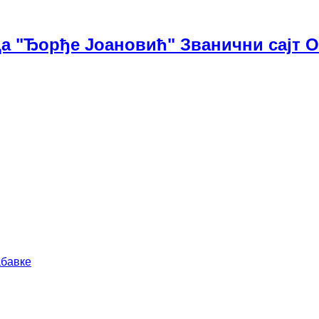
а "Ђорђе Јоановић" Званични сајт 
абавке