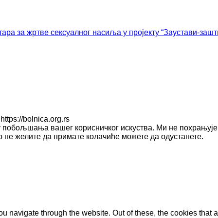
ара за жртве сексуалног насиља у пројекту “Заустави-зашт
ps://bolnica.org.rs
у побољшања вашег корисничког искуства. Ми не похрањује
ко не желите да примате колачиће можете да одустанете.
u navigate through the website. Out of these, the cookies that 