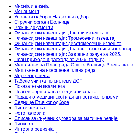
Мисија и визија
Менаџмент
Управни одбор и Надзорни одбор
Стручни органи Болнице
Важни документи
Финансијски извештаји: Дневни извештаји
Финансијски извештаји: Тромесечни извештај
Финансијски извештаји: деветомесечни извештај
Финансијски извештаји: Дванаестомесечни извештај
Финансијски извештаји: Завршни рачун за 2025.
План прихода и расхода за 2026. годину
Мишљење на План рада Опште болнице Зрењанин за
Мишљење на извршење плана рада
Мере извршења
Табеле учинка по систему ДСГ
Показатељи квалитета
План усавршавања специјализаната
Подаци о медицинској и дијагностичкој опреми
Седнице Етичког одбора
Листе чекања
Фото галерија
Списак закључених уговора за матичне ћелије
Линкови
Интерна ревизија