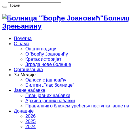
Болниц
Зрењанину
Почетна
О нама
Општи подаци
О Ђорђу Јоановићу
Кратак историјат
Зграда нове болнице
Организација
За Медије
Односи с јавношћу
Билтен „Глас болнице“
Јавне набавке
План јавних набавки
Архива јавних набавки
Правилник о ближем уређењу поступка јавне н
Донације
2026
2025
2024