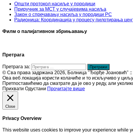
Општи протокол насиље у породици
Приручник за МСТ у случајевима насиља
Закон о спречавању насиља у породици РС
Радионица: Координација у процесу пилотирања цент
Филм о палијативном збрињавању
Претрага
Претрага за:
© Сва права задржана 2026, Болница "Ђорђе Јоановић" :: htt
Ова веб локација користи колачиће и то искључиво у циљ
Претпоставићемо да сматрате да је ово у реду, али уколи
Прихвати
Одустани
Прочитајте више
Close
Privacy Overview
This website uses cookies to improve your experience while yo