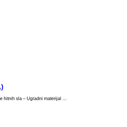
.)
e hitnih sla – Ugradni materijal …