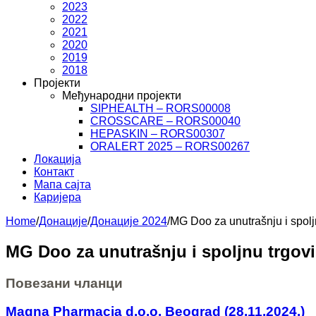
2023
2022
2021
2020
2019
2018
Пројекти
Међународни пројекти
SIPHEALTH – RORS00008
CROSSCARE – RORS00040
HEPASKIN – RORS00307
ORALERT 2025 – RORS00267
Локација
Контакт
Мапа сајта
Каријера
Home
/
Донације
/
Донације 2024
/
MG Doo za unutrašnju i spolj
MG Doo za unutrašnju i spoljnu trgovin
Повезани чланци
Magna Pharmacia d.o.o. Beograd (28.11.2024.)