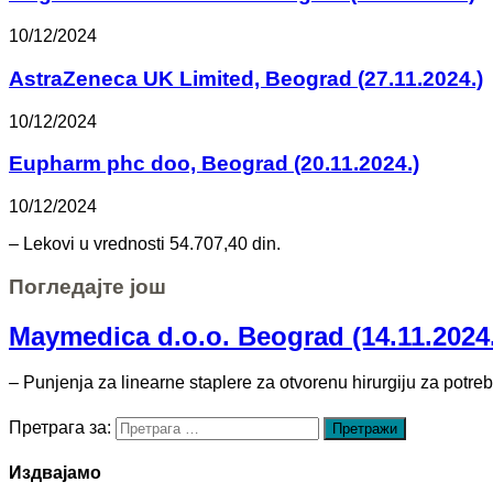
10/12/2024
AstraZeneca UK Limited, Beograd (27.11.2024.)
10/12/2024
Eupharm phc doo, Beograd (20.11.2024.)
10/12/2024
– Lekovi u vrednosti 54.707,40 din.
Погледајте још
Maymedica d.o.o. Beograd (14.11.2024
– Punjenja za linearne staplere za otvorenu hirurgiju za potreb
Претрага за:
Издвајамо