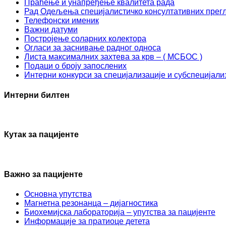
Праћење и унапређење квалитета рада
Рад Одељења специјалистичко консултативних прег
Телефонски именик
Важни датуми
Постројење соларних колектора
Огласи за заснивање радног односа
Листа максималних захтева за крв – ( МСБОС )
Подаци о броју запослених
Интерни конкурси за специјализације и субспецијали
Интерни билтен
Кутак за пацијенте
Важно за пацијенте
Основна упутства
Mагнетна резонанца – дијагностика
Биохемијска лабораторија – упутства за пацијенте
Информације за пратиоце детета