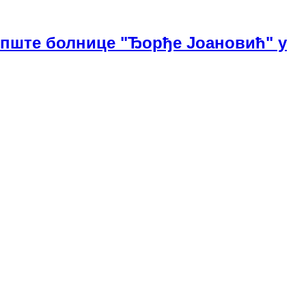
Опште болнице "Ђорђе Јоановић" у