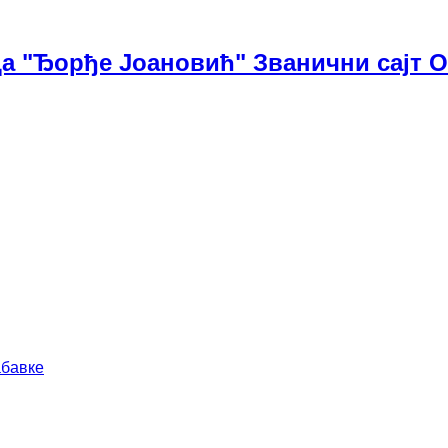
а "Ђорђе Јоановић" Званични сајт 
абавке