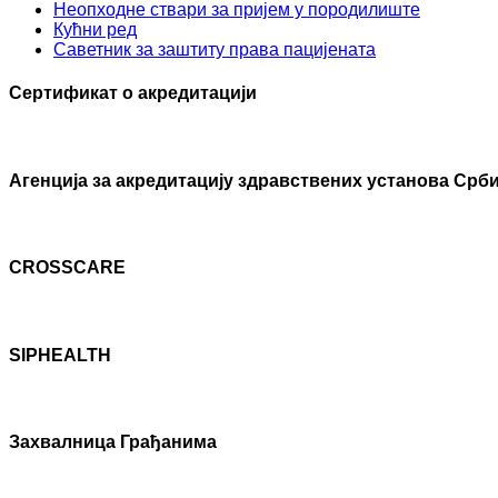
Неопходне ствари за пријем у породилиште
Кућни ред
Саветник за заштиту права пацијената
Сертификат о акредитацији
Агенцијa за акредитацију здравствених установа Срби
CROSSCARE
SIPHEALTH
Захвалница Грађанима