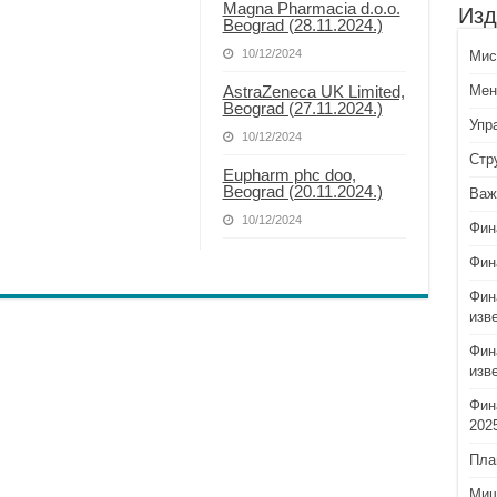
Magna Pharmacia d.o.o.
Изд
Beograd (28.11.2024.)
10/12/2024
Миси
AstraZeneca UK Limited,
Мен
Beograd (27.11.2024.)
Упр
10/12/2024
Стр
Eupharm phc doo,
Beograd (20.11.2024.)
Важ
10/12/2024
Фин
Фин
Фин
изв
Фин
изв
Фин
202
Пла
Миш