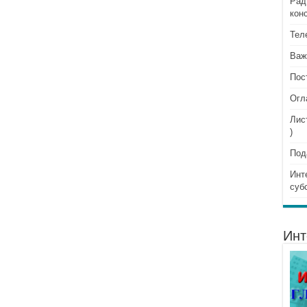
Рад
кон
Тел
Важ
Пос
Огл
Лис
)
Под
Инт
суб
Инт