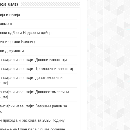
вајамо
ја и визија
аџмент
авни одбор и Надзорни одбор
учни органи Болнице
ни документи
ансијски извештаји: Дневни извештаји
ансијски извештаји: Тромесечни извештај
ансијски извештаји: деветомесечни
ештај
ансијски извештаји: Дванаестомесечни
ештај
ансијски извештаји: Завршни рачун за
5.
н прихода и расхода за 2026. годину
љење на План рада Опште болнице