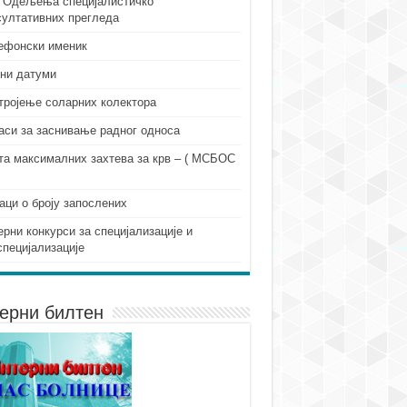
 Одељења специјалистичко
султативних прегледа
ефонски именик
ни датуми
тројење соларних колектора
аси за заснивање радног односа
та максималних захтева за крв – ( МСБОС
аци о броју запослених
ерни конкурси за специјализације и
специјализације
ерни билтен