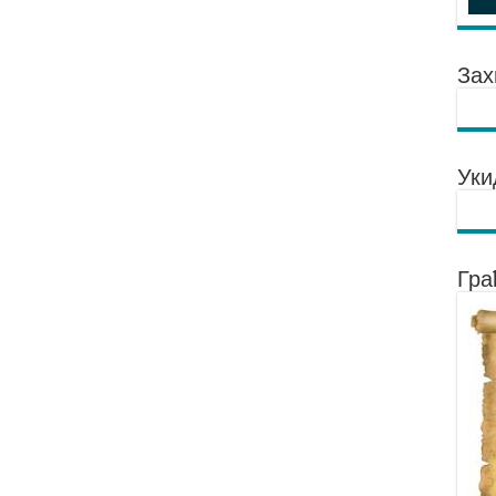
Зах
Уки
Гра