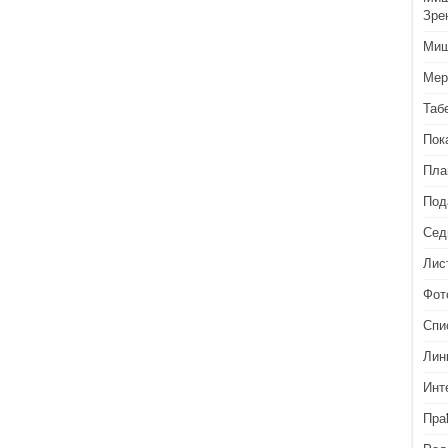
Зре
Миш
Мер
Таб
Пок
Пла
Под
Сед
Лис
Фот
Спи
Лин
Инт
Пра