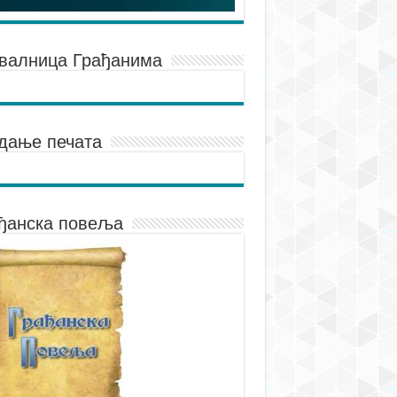
валница Грађанима
дање печата
ђанска повеља