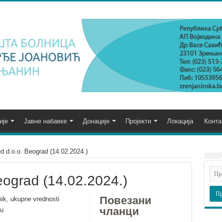
ије
Јавне набавке
Донације
Пројекти
Локација
Конта
d d.o.o. Beograd (14.02.2024.)
eograd (14.02.2024.)
Повезани
nik, ukupne vrednosti
чланци
ju