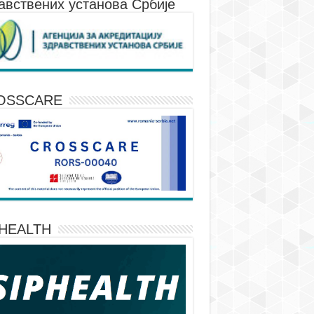
авствених установа Србије
OSSCARE
PHEALTH