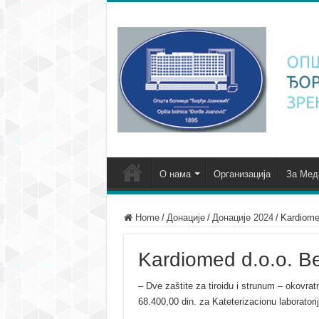
О нама
Организација
За Мед
Home
/
Донације
/
Донације 2024
/
Kardiome
Kardiomed d.o.o. B
– Dve zaštite za tiroidu i strunum – okovrat
68.400,00 din. za Kateterizacionu laboratori