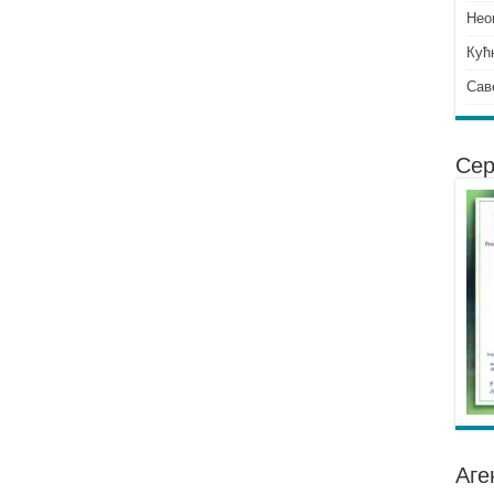
Нео
Кућ
Сав
Сер
Аге