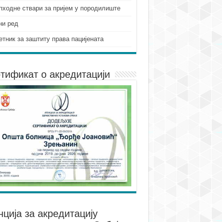
пходне ствари за пријем у породилиште
ни ред
етник за заштиту права пацијената
тификат о акредитацији
нцијa за акредитацију