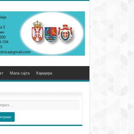
кт
Мапа сајта
Каријера