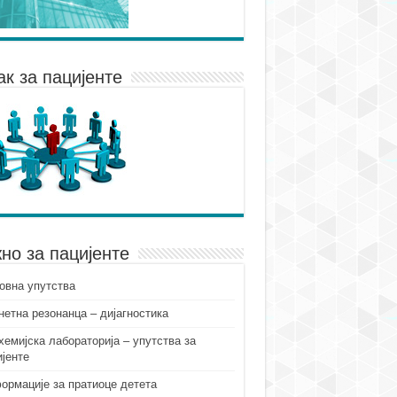
ак за пацијенте
но за пацијенте
овна упутства
нетна резонанца – дијагностика
хемијска лабораторија – упутства за
ијенте
ормације за пратиоце детета