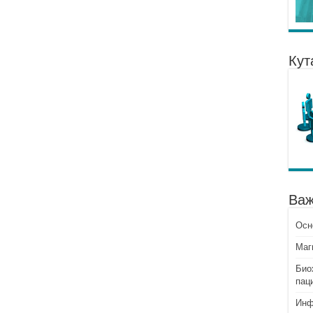
Кут
Важ
Осн
Mаг
Био
пац
Инф