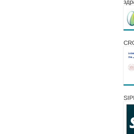
здр
CR
SI