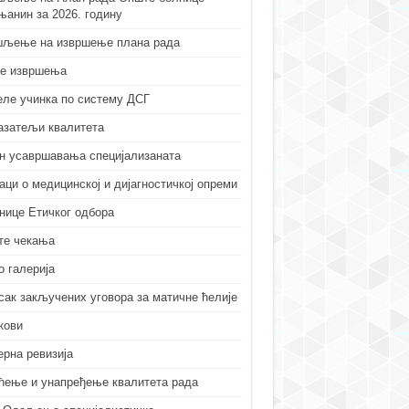
њанин за 2026. годину
љење на извршење плана рада
е извршења
еле учинка по систему ДСГ
азатељи квалитета
н усавршавања специјализаната
аци о медицинској и дијагностичкој опреми
нице Етичког одбора
те чекања
о галерија
сак закључених уговора за матичне ћелије
кови
ерна ревизија
ћење и унапређење квалитета рада