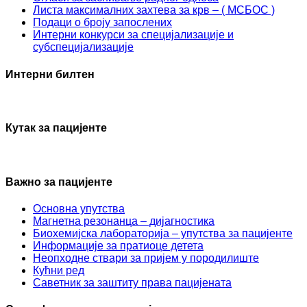
Листа максималних захтева за крв – ( МСБОС )
Подаци о броју запослених
Интерни конкурси за специјализације и
субспецијализације
Интерни билтен
Кутак за пацијенте
Важно за пацијенте
Основна упутства
Mагнетна резонанца – дијагностика
Биохемијска лабораторија – упутства за пацијенте
Информације за пратиоце детета
Неопходне ствари за пријем у породилиште
Кућни ред
Саветник за заштиту права пацијената