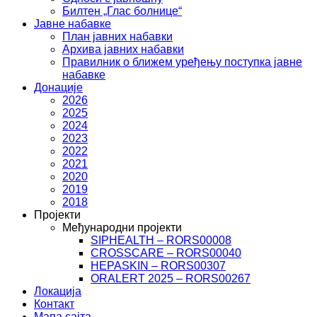
Билтен „Глас болнице“
Јавне набавке
План јавних набавки
Архива јавних набавки
Правилник о ближем уређењу поступка јавне
набавке
Донације
2026
2025
2024
2023
2022
2021
2020
2019
2018
Пројекти
Међународни пројекти
SIPHEALTH – RORS00008
CROSSCARE – RORS00040
HEPASKIN – RORS00307
ORALERT 2025 – RORS00267
Локација
Контакт
Мапа сајта