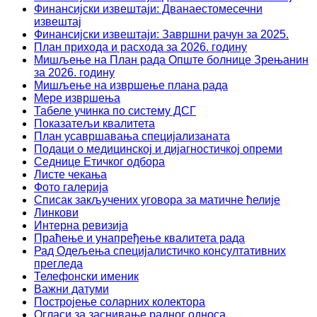
Финансијски извештаји: Дванаестомесечни
извештај
Финансијски извештаји: Завршни рачун за 2025.
План прихода и расхода за 2026. годину
Мишљење на План рада Опште болнице Зрењанин
за 2026. годину
Мишљење на извршење плана рада
Мере извршења
Табеле учинка по систему ДСГ
Показатељи квалитета
План усавршавања специјализаната
Подаци о медицинској и дијагностичкој опреми
Седнице Етичког одбора
Листе чекања
Фото галерија
Списак закључених уговора за матичне ћелије
Линкови
Интерна ревизија
Праћење и унапређење квалитета рада
Рад Одељења специјалистичко консултативних
прегледа
Телефонски именик
Важни датуми
Постројење соларних колектора
Огласи за заснивање радног односа