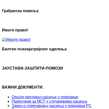
Грађанска повеља
Имате право!
Билтен психијатријског оделења
ЗАУСТАВИ-ЗАШТИТИ-ПОМОЗИ
ВАЖНИ ДОКУМЕНТИ:
Општи протокол насиље у породици
Приручник за МСТ у случајевима насиља
Закон о спречавању насиља у породици РС