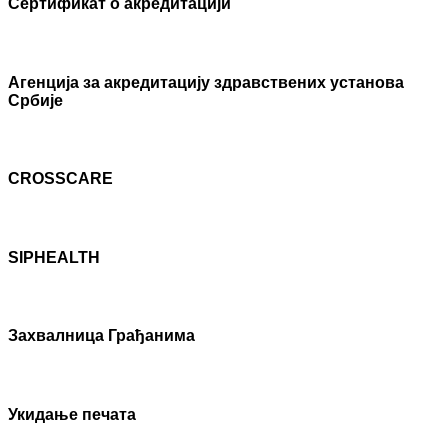
Сертификат о акредитацији
Агенцијa за акредитацију здравствених установа
Србије
CROSSCARE
SIPHEALTH
Захвалница Грађанима
Укидање печата