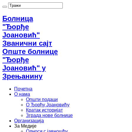
Болница
"Ђорђе
Јоановић"
Званични сајт
Опште болнице
"Ђорђе
Јоановић" у
Зрењанину
Почетна
О нама
Општи подаци
О Ђорђу Јоановићу
Кратак историјат
Зграда нове болнице
Организација
За Медије
Односи с јавношћу