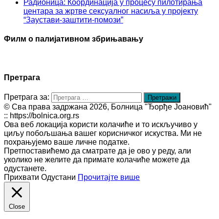
Радионица: Координација у процесу пилотирања
центара за жртве сексуалног насиља у пројекту
“Заустави-заштити-помози”
Филм о палијативном збрињавању
Претрага
Претрага за:
© Сва права задржана 2026, Болница "Ђорђе Јоановић"
:: https://bolnica.org.rs
Ова веб локација користи колачиће и то искључиво у
циљу побољшања вашег корисничког искуства. Ми не
похрањујемо ваше личне податке.
Претпоставићемо да сматрате да је ово у реду, али
уколико не желите да примате колачиће можете да
одустанете.
Прихвати
Одустани
Прочитајте више
Close