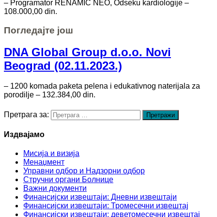
– Programator RENAMIC NEO, Odseku kardiologije –
108.000,00 din.
Погледајте још
DNA Global Group d.o.o. Novi
Beograd (02.11.2023.)
– 1200 komada paketa pelena i edukativnog naterijala za
porodilje – 132.384,00 din.
Претрага за:
Издвајамо
Мисија и визија
Менаџмент
Управни одбор и Надзорни одбор
Стручни органи Болнице
Важни документи
Финансијски извештаји: Дневни извештаји
Финансијски извештаји: Тромесечни извештај
Финансијски извештаји: деветомесечни извештај