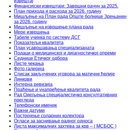
извештај
Финансијски извештаји: Завршни рачун за 2025.
План прихода и расхода за 2026. годину
Мишљење на План рада Опште болнице Зрењанин
за 2026. годину
Мишљење на извршење плана рада
Мере извршења
Табеле учинка по систему ДСГ
Показатељи квалитета
План усавршавања специјализаната
Подаци о медицинској и дијагностичкој опреми
Седнице Етичког одбора
Листе чекања
Фото галерија
Списак закључених уговора за матичне ћелије
Линкови
Интерна ревизија
Праћење и унапређење квалитета рада
Рад Одељења специјалистичко консултативних
прегледа
Телефонски именик
Важни датуми
Постројење соларних колектора
Огласи за заснивање радног односа
Листа максималних захтева за крв – ( МСБОС )