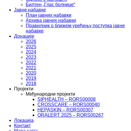
Билтен „Глас болнице“
Јавне набавке
План јавних набавки
Архива јавних набавки
Правилник о ближем уређењу поступка јавне
набавке
Донације
2026
2025
2024
2023
2022
2021
2020
2019
2018
Пројекти
Међународни пројекти
SIPHEALTH – RORS00008
CROSSCARE – RORS00040
HEPASKIN – RORS00307
ORALERT 2025 – RORS00267
Локација
Контакт
Мапа сајта