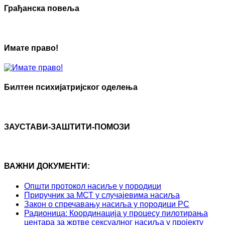
Грађанска повеља
Имате право!
Билтен психијатријског оделења
ЗАУСТАВИ-ЗАШТИТИ-ПОМОЗИ
ВАЖНИ ДОКУМЕНТИ:
Општи протокол насиље у породици
Приручник за МСТ у случајевима насиља
Закон о спречавању насиља у породици РС
Радионица: Координација у процесу пилотирања
центара за жртве сексуалног насиља у пројекту