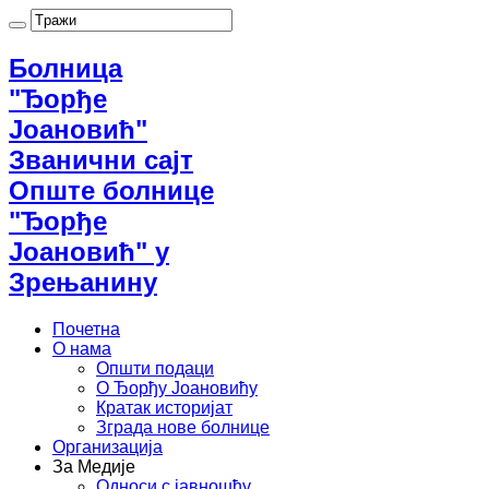
Болница
"Ђорђе
Јоановић"
Званични сајт
Опште болнице
"Ђорђе
Јоановић" у
Зрењанину
Почетна
О нама
Општи подаци
О Ђорђу Јоановићу
Кратак историјат
Зграда нове болнице
Организација
За Медије
Односи с јавношћу