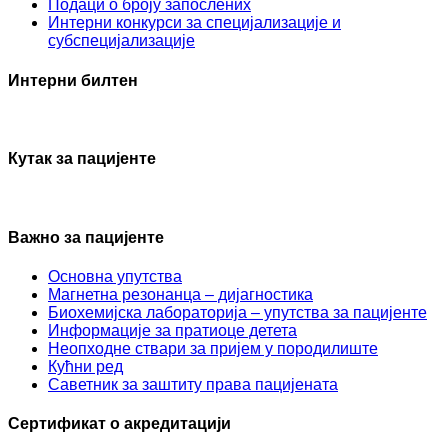
Подаци о броју запослених
Интерни конкурси за специјализације и
субспецијализације
Интерни билтен
Кутак за пацијенте
Важно за пацијенте
Основна упутства
Mагнетна резонанца – дијагностика
Биохемијска лабораторија – упутства за пацијенте
Информације за пратиоце детета
Неопходне ствари за пријем у породилиште
Кућни ред
Саветник за заштиту права пацијената
Сертификат о акредитацији