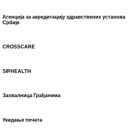
Агенцијa за акредитацију здравствених установа
Србије
CROSSCARE
SIPHEALTH
Захвалница Грађанима
Укидање печата