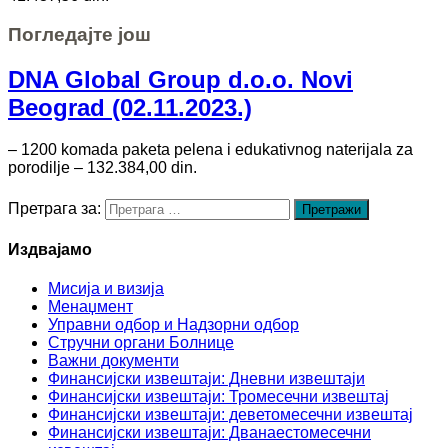
Погледајте још
DNA Global Group d.o.o. Novi
Beograd (02.11.2023.)
– 1200 komada paketa pelena i edukativnog naterijala za
porodilje – 132.384,00 din.
Претрага за:
Издвајамо
Мисија и визија
Менаџмент
Управни одбор и Надзорни одбор
Стручни органи Болнице
Важни документи
Финансијски извештаји: Дневни извештаји
Финансијски извештаји: Тромесечни извештај
Финансијски извештаји: деветомесечни извештај
Финансијски извештаји: Дванаестомесечни