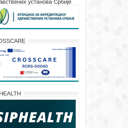
авствених установа Србије
OSSCARE
PHEALTH