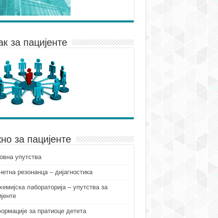
ак за пацијенте
но за пацијенте
овна упутства
нетна резонанца – дијагностика
хемијска лабораторија – упутства за
ијенте
ормације за пратиоце детета