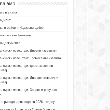
вајамо
ја и визија
аџмент
авни одбор и Надзорни одбор
учни органи Болнице
ни документи
ансијски извештаји: Дневни извештаји
ансијски извештаји: Тромесечни извештај
ансијски извештаји: деветомесечни
ештај
ансијски извештаји: Дванаестомесечни
ештај
ансијски извештаји: Завршни рачун за
5.
н прихода и расхода за 2026. годину
љење на План рада Опште болнице