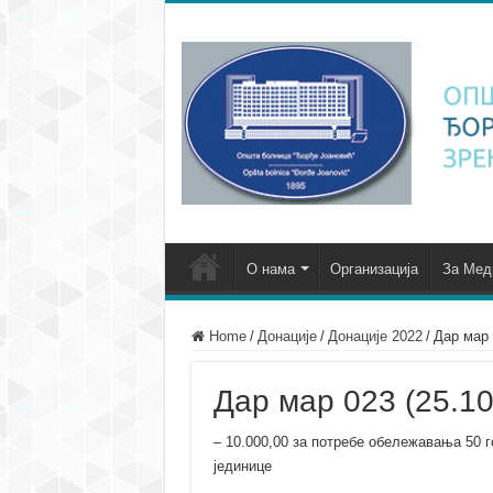
О нама
Организација
За Мед
Home
/
Донације
/
Донације 2022
/
Дар мар 
Дар мар 023 (25.10
– 10.000,00 за потребе обележавања 50 
јединице