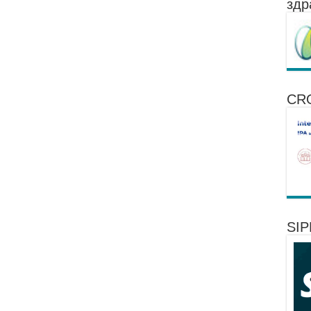
здр
CR
SI