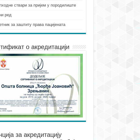
пходне ствари за пријем у породилиште
ни ред
етник за заштиту права пацијената
тификат о акредитацији
нцијa за акредитацију