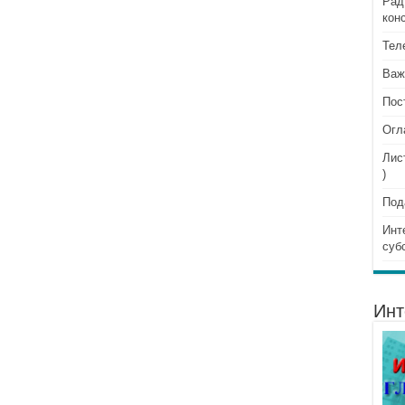
Рад
кон
Тел
Важ
Пос
Огл
Лис
)
Под
Инт
суб
Инт