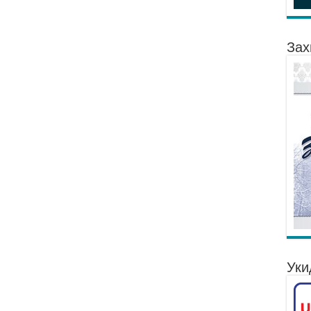
Зах
Уки