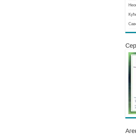
Нео
Кућ
Сав
Сер
Аге