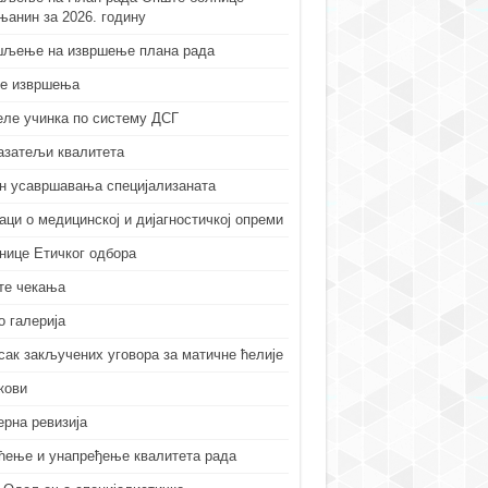
њанин за 2026. годину
љење на извршење плана рада
е извршења
еле учинка по систему ДСГ
азатељи квалитета
н усавршавања специјализаната
аци о медицинској и дијагностичкој опреми
нице Етичког одбора
те чекања
о галерија
сак закључених уговора за матичне ћелије
кови
ерна ревизија
ћење и унапређење квалитета рада