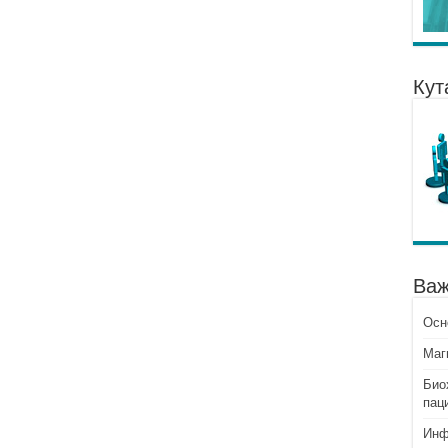
Кут
Важ
Осн
Mаг
Био
пац
Инф