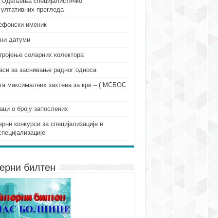
 Одељења специјалистичко
султативних прегледа
ефонски именик
ни датуми
тројење соларних колектора
аси за заснивање радног односа
та максималних захтева за крв – ( МСБОС
аци о броју запослених
ерни конкурси за специјализације и
специјализације
ерни билтен