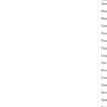
Зре
Миш
Мер
Таб
Пок
Пла
Под
Сед
Лис
Фот
Спи
Лин
Инт
Пра