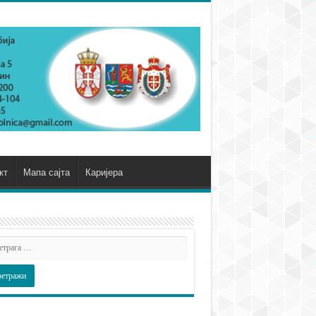
кт
Мапа сајта
Каријера