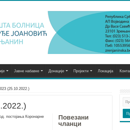
ије
Јавне набавке
Донације
Пројекти
Локација
Конта
023 (25.10.2022.)
.2022.)
Повезани
год. постојања Коронарне
чланци