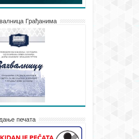
валница Грађанима
дање печата