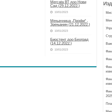
Mercata ВТ доо Нови
Изд
Сад (29.12.2022.)
10/01/2023
Миси
Мењачница „Профи“ ,
Мен
Зрењанин (21.12.2022.)
Упр
10/01/2023
Стр
Биостент доо Београд
(14.12.2022.)
Важ
10/01/2023
Фин
Фин
Фин
изв
Фин
изв
Фин
202
Пла
Миш