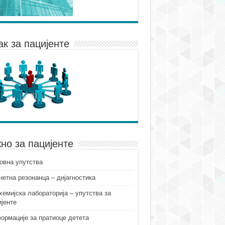
ак за пацијенте
но за пацијенте
овна упутства
нетна резонанца – дијагностика
хемијска лабораторија – упутства за
ијенте
ормације за пратиоце детета