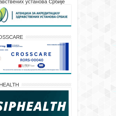
авствених установа Србије
OSSCARE
PHEALTH