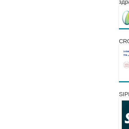
здр
CR
SI