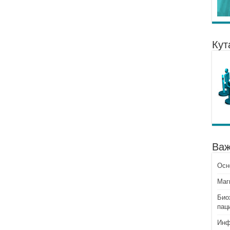
Кут
Важ
Осн
Mаг
Био
пац
Инф