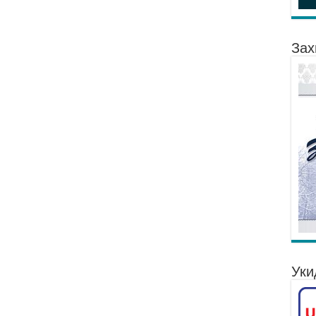
Зах
Уки