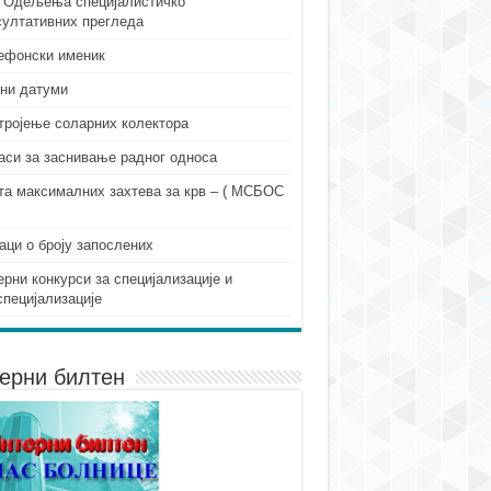
 Одељења специјалистичко
султативних прегледа
ефонски именик
ни датуми
тројење соларних колектора
аси за заснивање радног односа
та максималних захтева за крв – ( МСБОС
аци о броју запослених
ерни конкурси за специјализације и
специјализације
ерни билтен