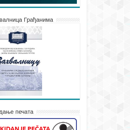
валница Грађанима
дање печата