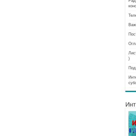
Рад
кон
Тел
Важ
Пос
Огл
Лис
)
Под
Инт
суб
Инт