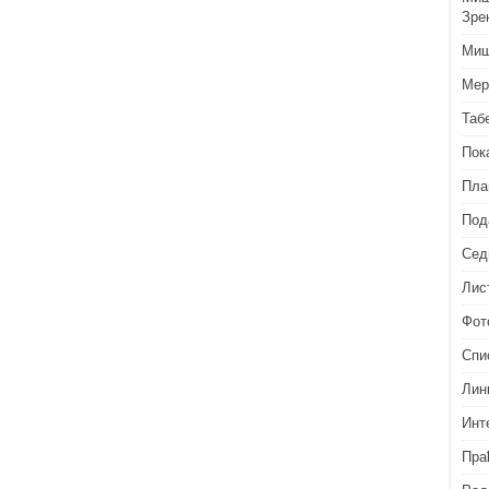
Зре
Миш
Мер
Таб
Пок
Пла
Под
Сед
Лис
Фот
Спи
Лин
Инт
Пра