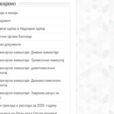
вајамо
ја и визија
аџмент
авни одбор и Надзорни одбор
учни органи Болнице
ни документи
ансијски извештаји: Дневни извештаји
ансијски извештаји: Тромесечни извештај
ансијски извештаји: деветомесечни
ештај
ансијски извештаји: Дванаестомесечни
ештај
ансијски извештаји: Завршни рачун за
5.
н прихода и расхода за 2026. годину
љење на План рада Опште болнице