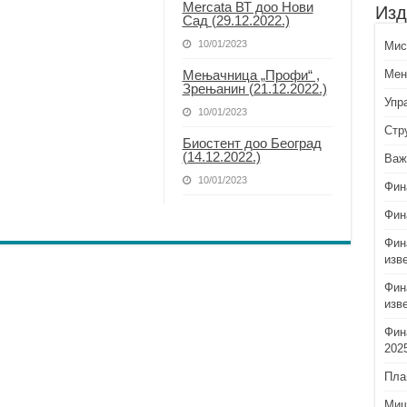
Mercata ВТ доо Нови
Изд
Сад (29.12.2022.)
10/01/2023
Миси
Мењачница „Профи“ ,
Мен
Зрењанин (21.12.2022.)
Упр
10/01/2023
Стр
Биостент доо Београд
(14.12.2022.)
Важ
10/01/2023
Фин
Фин
Фин
изв
Фин
изв
Фин
202
Пла
Миш