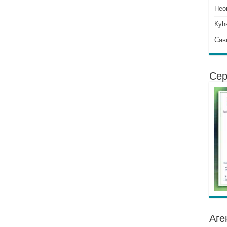
Нео
Кућ
Сав
Сер
Аге