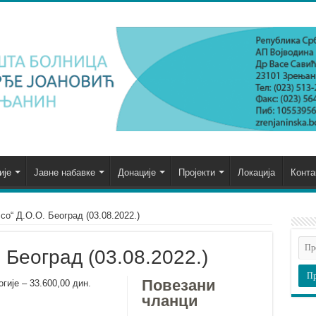
ије
Јавне набавке
Донације
Пројекти
Локација
Конта
 co“ Д.О.О. Београд (03.08.2022.)
 Београд (03.08.2022.)
Повезани
гије – 33.600,00 дин.
чланци