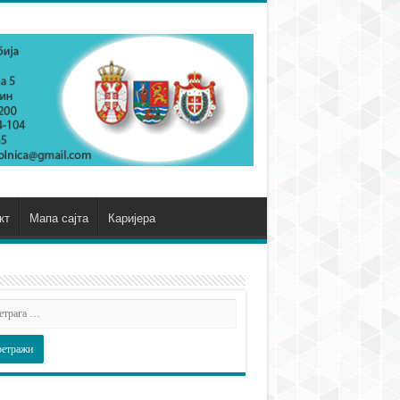
кт
Мапа сајта
Каријера