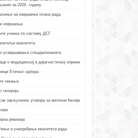
њанин за 2026. годину
љење на извршење плана рада
е извршења
еле учинка по систему ДСГ
азатељи квалитета
н усавршавања специјализаната
аци о медицинској и дијагностичкој опреми
нице Етичког одбора
те чекања
о галерија
сак закључених уговора за матичне ћелије
кови
ерна ревизија
ћење и унапређење квалитета рада