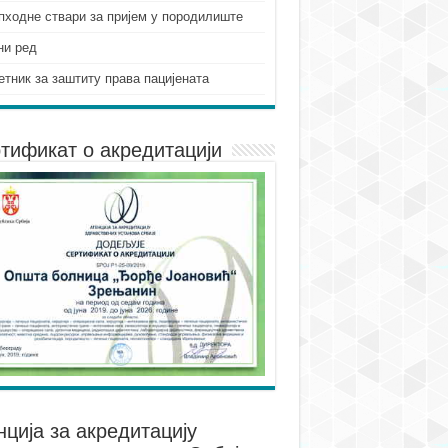
пходне ствари за пријем у породилиште
ни ред
етник за заштиту права пацијената
тификат о акредитацији
нцијa за акредитацију