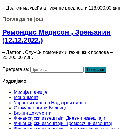
– Два клима уређаја , укупне вредности 116.000,00 дин.
Погледајте још
Ремондис Медисон , Зрењанин
(12.12.2022.)
– Лаптоп , Служби помочних и техничких послова –
25.200,00 дин.
Претрага за:
Издвајамо
Мисија и визија
Менаџмент
Управни одбор и Надзорни одбор
Стручни органи Болнице
Важни документи
Финансијски извештаји: Дневни извештаји
Финансијски извештаји: Тромесечни извештај
Финансијски извештаји: деветомесечни извештај