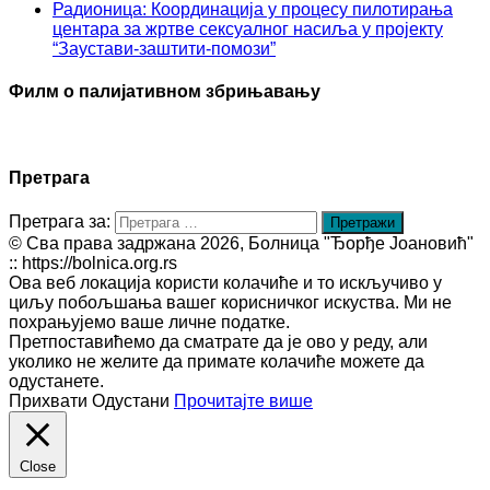
Радионица: Координација у процесу пилотирања
центара за жртве сексуалног насиља у пројекту
“Заустави-заштити-помози”
Филм о палијативном збрињавању
Претрага
Претрага за:
© Сва права задржана 2026, Болница "Ђорђе Јоановић"
:: https://bolnica.org.rs
Ова веб локација користи колачиће и то искључиво у
циљу побољшања вашег корисничког искуства. Ми не
похрањујемо ваше личне податке.
Претпоставићемо да сматрате да је ово у реду, али
уколико не желите да примате колачиће можете да
одустанете.
Прихвати
Одустани
Прочитајте више
Close