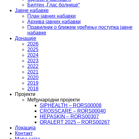
Билтен „Глас болнице“
Јавне набавке
План јавних набавки
Архива јавних набавки
Правилник о ближем уређењу поступка јавне
набавке
Донације
2026
2025
2024
2023
2022
2021
2020
2019
2018
Пројекти
Међународни пројекти
SIPHEALTH – RORS00008
CROSSCARE – RORS00040
HEPASKIN – RORS00307
ORALERT 2025 – RORS00267
Локација
Контакт
Мапа сајта