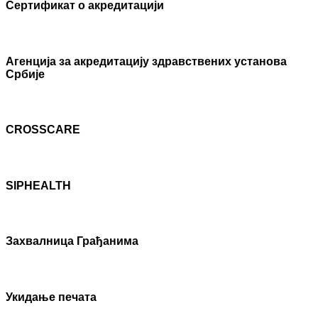
Сертификат о акредитацији
Агенцијa за акредитацију здравствених установа
Србије
CROSSCARE
SIPHEALTH
Захвалница Грађанима
Укидање печата