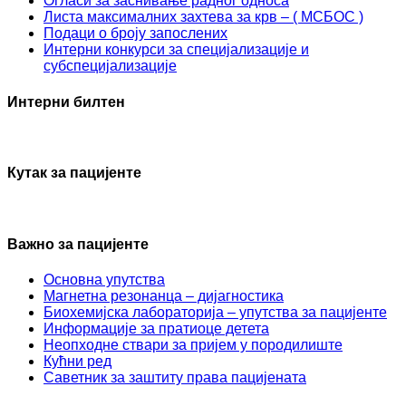
Огласи за заснивање радног односа
Листа максималних захтева за крв – ( МСБОС )
Подаци о броју запослених
Интерни конкурси за специјализације и
субспецијализације
Интерни билтен
Кутак за пацијенте
Важно за пацијенте
Основна упутства
Mагнетна резонанца – дијагностика
Биохемијска лабораторија – упутства за пацијенте
Информације за пратиоце детета
Неопходне ствари за пријем у породилиште
Кућни ред
Саветник за заштиту права пацијената