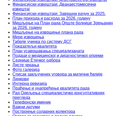
Финансијски извештаји: Дванаестомесечни
извештај
Финансијски извештаји: Завршни рачун за 2025.
План прихода и расхода за 2026. годину
Мишљење на План рада Опште болнице Зрењанин
за 2026. годину
Мишљење на извршење плана рада
Мере извршења
Табеле учинка по систему ДСГ
Показатељи квалитета
План усавршавања специјализаната
Подаци о медицинској и дијагностичкој опреми
Седнице Етичког одбора
Листе чекања
Фото галерија
Списак закључених уговора за матичне ћелије
Линкови
Интерна ревизија
Праћење и унапређење квалитета рада
Рад Одељења специјалистичко консултативних
прегледа
Телефонски именик
Важни датуми
Постројење соларних колектора