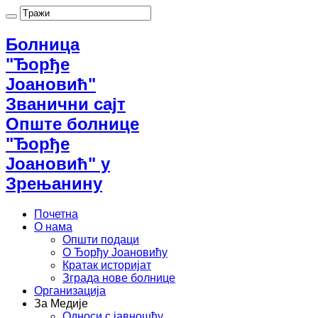
Болница
"Ђорђе
Јоановић"
Званични сајт
Опште болнице
"Ђорђе
Јоановић" у
Зрењанину
Почетна
О нама
Општи подаци
О Ђорђу Јоановићу
Кратак историјат
Зграда нове болнице
Организација
За Медије
Односи с јавношћу