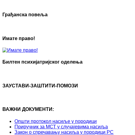
Грађанска повеља
Имате право!
Билтен психијатријског оделења
ЗАУСТАВИ-ЗАШТИТИ-ПОМОЗИ
ВАЖНИ ДОКУМЕНТИ:
Општи протокол насиље у породици
Приручник за МСТ у случајевима насиља
Закон о спречавању насиља у породици РС