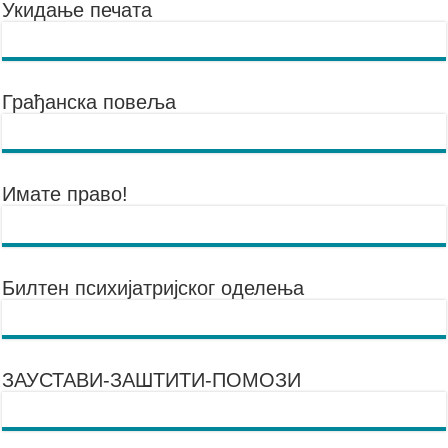
Укидање печата
Грађанска повеља
Имате право!
Билтен психијатријског оделења
ЗАУСТАВИ-ЗАШТИТИ-ПОМОЗИ