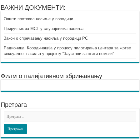
ВАЖНИ ДОКУМЕНТИ:
Општи протокол насиље у породици
Приручник за МСТ у случајевима насиља
Закон о спречавању насиља у породици РС
Радионица: Координација у процесу пилотирања центара за жртве
сексуалног насиља у пројекту “Заустави-заштити-помози”
Филм о палијативном збрињавању
Претрага