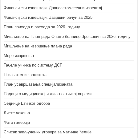
Финансијски извештаји: Дванаестомесечни извештај
Финансијски извештаји: Завршни рачун за 2025.
План прихода и расхода за 2026. годину
Мишљење на План рада Опште болнице Зрењанин за 2026. годину
Мишљење на извршење плана рада
Мере извршења
Табеле учинка по систему ДСГ
Показатељи квалитета
План усавршавања специјализаната
Подаци о медицинској и дијагностичкој опреми
Седнице Етичког одбора
Листе чекања
Фото галерија
Списак закључених уговора за матичне ћелије