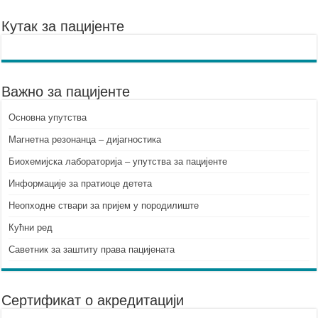
Кутак за пацијенте
Важно за пацијенте
Основна упутства
Mагнетна резонанца – дијагностика
Биохемијска лабораторија – упутства за пацијенте
Информације за пратиоце детета
Неопходне ствари за пријем у породилиште
Кућни ред
Саветник за заштиту права пацијената
Сертификат о акредитацији