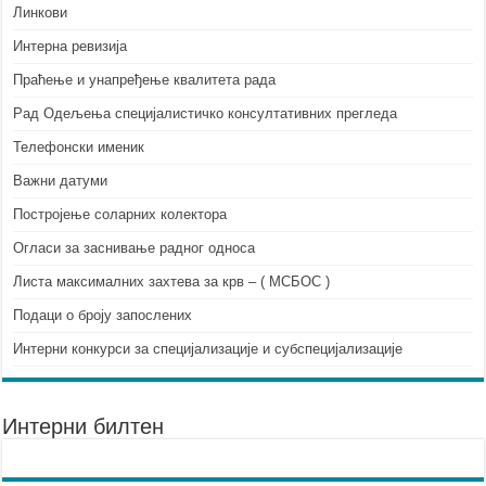
Линкови
Интерна ревизија
Праћење и унапређење квалитета рада
Рад Одељења специјалистичко консултативних прегледа
Телефонски именик
Важни датуми
Постројење соларних колектора
Огласи за заснивање радног односа
Листа максималних захтева за крв – ( МСБОС )
Подаци о броју запослених
Интерни конкурси за специјализације и субспецијализације
Интерни билтен