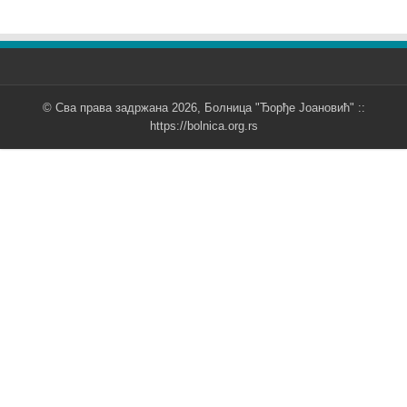
© Сва права задржана 2026, Болница "Ђорђе Јоановић" ::
https://bolnica.org.rs