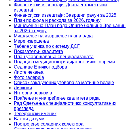
Финансијски извештаји: Дванаестомесечни
извештај
Финансијски извештаји: Завршни рачун за 2025.
План прихода и расхода за 2026. годину
Мишљење на План рада Опште болнице Зрењанин
за 2026. годину
Мишљење на извршење плана рада
Мере извршења
Табеле учинка по систему ДСГ
Показатељи квалитета
План усавршавања специјализаната
Подаци о медицинској и дијагностичкој опреми
Седнице Етичког одбора
Листе чекања
Фото галерија
Списак закључених уговора за матичне ћелије
Линкови
Интерна ревизија
Праћење и унапређење квалитета рада
Рад Одељења специјалистичко консултативних
прегледа
Телефонски именик
Важни датуми
Постројење соларних колектора