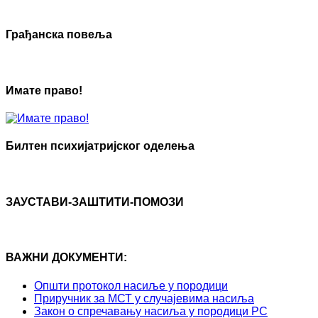
Грађанска повеља
Имате право!
Билтен психијатријског оделења
ЗАУСТАВИ-ЗАШТИТИ-ПОМОЗИ
ВАЖНИ ДОКУМЕНТИ:
Општи протокол насиље у породици
Приручник за МСТ у случајевима насиља
Закон о спречавању насиља у породици РС