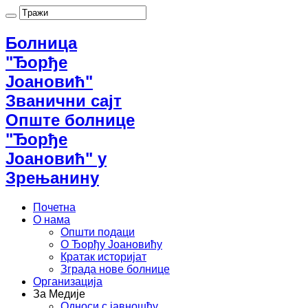
Болница
"Ђорђе
Јоановић"
Званични сајт
Опште болнице
"Ђорђе
Јоановић" у
Зрењанину
Почетна
О нама
Општи подаци
О Ђорђу Јоановићу
Кратак историјат
Зграда нове болнице
Организација
За Медије
Односи с јавношћу