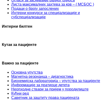
Огласи за заснивање радног односа
Листа максималних захтева за крв – ( МСБОС )
Подаци о броју запослених
Интерни конкурси за специјализације и
субспецијализације
Интерни билтен
Кутак за пацијенте
Важно за пацијенте
Основна упутства
Mагнетна резонанца – дијагностика
Биохемијска лабораторија – упутства за пацијенте
Информације за пратиоце детета
Неопходне ствари за пријем у породилиште
Кућни ред
Саветник за заштиту права пацијената