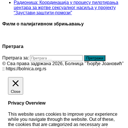
Радионица: Координација у процесу пилотирања
центара за жртве сексуалног насиља у пројекту
“Заустави-заштити-помози”
Филм о палијативном збрињавању
Претрага
Претрага за:
© Сва права задржана 2026, Болница "Ђорђе Јоановић"
:: https://bolnica.org.rs
Close
Privacy Overview
This website uses cookies to improve your experience
while you navigate through the website. Out of these,
the cookies that are categorized as necessary are