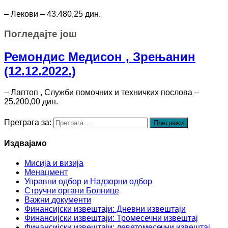
– Лекови – 43.480,25 дин.
Погледајте још
Ремондис Медисон , Зрењанин
(12.12.2022.)
– Лаптоп , Служби помочних и техничких послова –
25.200,00 дин.
Претрага за:
Издвајамо
Мисија и визија
Менаџмент
Управни одбор и Надзорни одбор
Стручни органи Болнице
Важни документи
Финансијски извештаји: Дневни извештаји
Финансијски извештаји: Тромесечни извештај
Финансијски извештаји: деветомесечни извештај