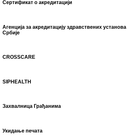
Сертификат о акредитацији
Агенцијa за акредитацију здравствених установа
Србије
CROSSCARE
SIPHEALTH
Захвалница Грађанима
Укидање печата