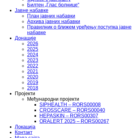
Билтен „Глас болнице“
Јавне набавке
План јавних набавки
Архива јавних набавки
Правилник о ближем уређењу поступка јавне
набавке
Донације
2026
2025
2024
2023
2022
2021
2020
2019
2018
Пројекти
Међународни пројекти
SIPHEALTH – RORS00008
CROSSCARE – RORS00040
HEPASKIN – RORS00307
ORALERT 2025 – RORS00267
Локација
Контакт
Мапа сајта