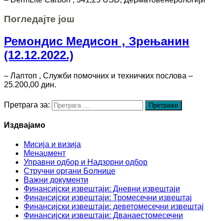
Погледајте још
Ремондис Медисон , Зрењанин
(12.12.2022.)
– Лаптоп , Служби помочних и техничких послова –
25.200,00 дин.
Претрага за:
Издвајамо
Мисија и визија
Менаџмент
Управни одбор и Надзорни одбор
Стручни органи Болнице
Важни документи
Финансијски извештаји: Дневни извештаји
Финансијски извештаји: Тромесечни извештај
Финансијски извештаји: деветомесечни извештај
Финансијски извештаји: Дванаестомесечни