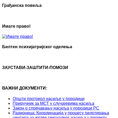
Грађанска повеља
Имате право!
Билтен психијатријског оделења
ЗАУСТАВИ-ЗАШТИТИ-ПОМОЗИ
ВАЖНИ ДОКУМЕНТИ:
Општи протокол насиље у породици
Приручник за МСТ у случајевима насиља
Закон о спречавању насиља у породици РС
Радионица: Координација у процесу пилотирања
центара за жртве сексуалног насиља у пројекту