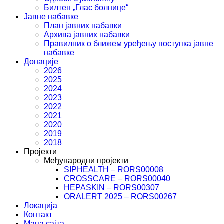
Билтен „Глас болнице“
Јавне набавке
План јавних набавки
Архива јавних набавки
Правилник о ближем уређењу поступка јавне
набавке
Донације
2026
2025
2024
2023
2022
2021
2020
2019
2018
Пројекти
Међународни пројекти
SIPHEALTH – RORS00008
CROSSCARE – RORS00040
HEPASKIN – RORS00307
ORALERT 2025 – RORS00267
Локација
Контакт
Мапа сајта