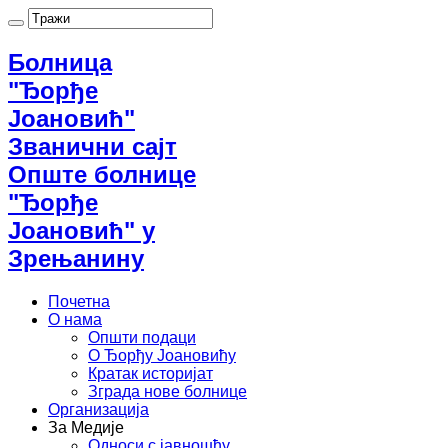
Болница
"Ђорђе
Јоановић"
Званични сајт
Опште болнице
"Ђорђе
Јоановић" у
Зрењанину
Почетна
О нама
Општи подаци
О Ђорђу Јоановићу
Кратак историјат
Зграда нове болнице
Организација
За Медије
Односи с јавношћу