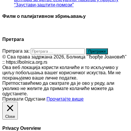
“Заустави-заштити-помози”
Филм о палијативном збрињавању
Претрага
Претрага за:
© Сва права задржана 2026, Болница "Ђорђе Јоановић"
:: https://bolnica.org.rs
Ова веб локација користи колачиће и то искључиво у
циљу побољшања вашег корисничког искуства. Ми не
похрањујемо ваше личне податке.
Претпоставићемо да сматрате да је ово у реду, али
уколико не желите да примате колачиће можете да
одустанете.
Прихвати
Одустани
Прочитајте више
Close
Privacy Overview