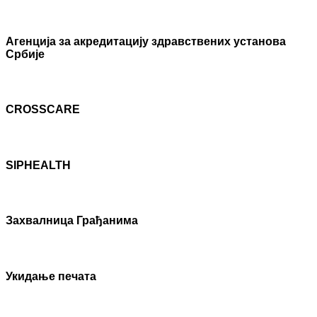
Агенцијa за акредитацију здравствених установа
Србије
CROSSCARE
SIPHEALTH
Захвалница Грађанима
Укидање печата