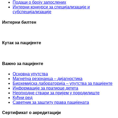
Подаци о броју запослених
Интерни конкурси за специјализације и
субспецијализације
Интерни билтен
Кутак за пацијенте
Важно за пацијенте
Основна упутства
Mагнетна резонанца – дијагностика
Биохемијска лабораторија – упутства за пацијенте
Информације за пратиоце детета
Неопходне ствари за пријем у породилиште
Кућни ред
Саветник за заштиту права пацијената
Сертификат о акредитацији