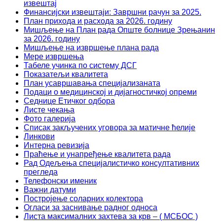
извештај
Финансијски извештаји: Завршни рачун за 2025.
План прихода и расхода за 2026. годину
Мишљење на План рада Опште болнице Зрењанин
за 2026. годину
Мишљење на извршење плана рада
Мере извршења
Табеле учинка по систему ДСГ
Показатељи квалитета
План усавршавања специјализаната
Подаци о медицинској и дијагностичкој опреми
Седнице Етичког одбора
Листе чекања
Фото галерија
Списак закључених уговора за матичне ћелије
Линкови
Интерна ревизија
Праћење и унапређење квалитета рада
Рад Одељења специјалистичко консултативних
прегледа
Телефонски именик
Важни датуми
Постројење соларних колектора
Огласи за заснивање радног односа
Листа максималних захтева за крв – ( МСБОС )