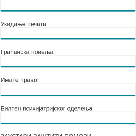
Укидање печата
Грађанска повеља
Имате право!
Билтен психијатријског оделења