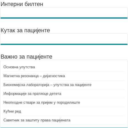
Интерни билтен
Кутак за пацијенте
Важно за пацијенте
Основна упутства
Mагнетна резонанца – дијагностика
Биохемијска лабораторија – упутства за пацијенте
Информације за пратиоце детета
Неопходне ствари за пријем у породилиште
Кућни ред
Саветник за заштиту права пацијената