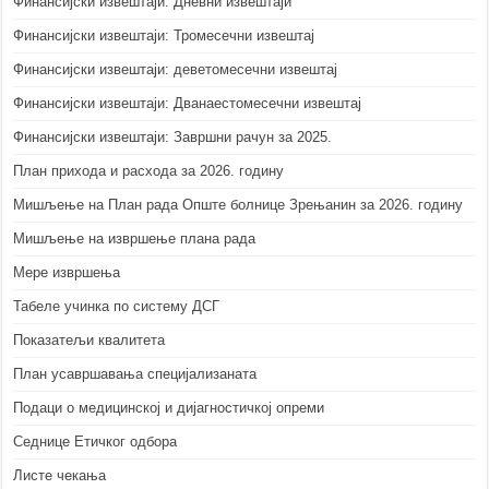
Финансијски извештаји: Дневни извештаји
Финансијски извештаји: Тромесечни извештај
Финансијски извештаји: деветомесечни извештај
Финансијски извештаји: Дванаестомесечни извештај
Финансијски извештаји: Завршни рачун за 2025.
План прихода и расхода за 2026. годину
Мишљење на План рада Опште болнице Зрењанин за 2026. годину
Мишљење на извршење плана рада
Мере извршења
Табеле учинка по систему ДСГ
Показатељи квалитета
План усавршавања специјализаната
Подаци о медицинској и дијагностичкој опреми
Седнице Етичког одбора
Листе чекања