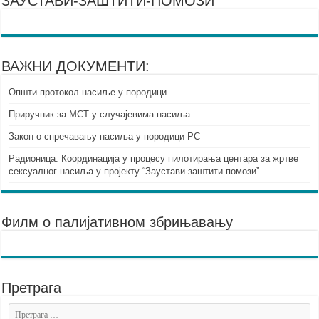
ЗАУСТАВИ-ЗАШТИТИ-ПОМОЗИ
ВАЖНИ ДОКУМЕНТИ:
Општи протокол насиље у породици
Приручник за МСТ у случајевима насиља
Закон о спречавању насиља у породици РС
Радионица: Координација у процесу пилотирања центара за жртве
сексуалног насиља у пројекту “Заустави-заштити-помози”
Филм о палијативном збрињавању
Претрага