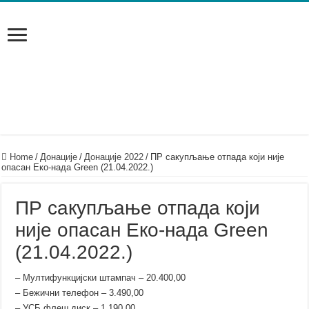
Home
/
Донације
/
Донације 2022
/
ПР сакупљање отпада који није
опасан Еко-нада Green (21.04.2022.)
ПР сакупљање отпада који
није опасан Еко-нада Green
(21.04.2022.)
– Mултифункцијски штампач – 20.400,00
– Бежични телефон – 3.490,00
– УСБ флеш диск – 1.190,00