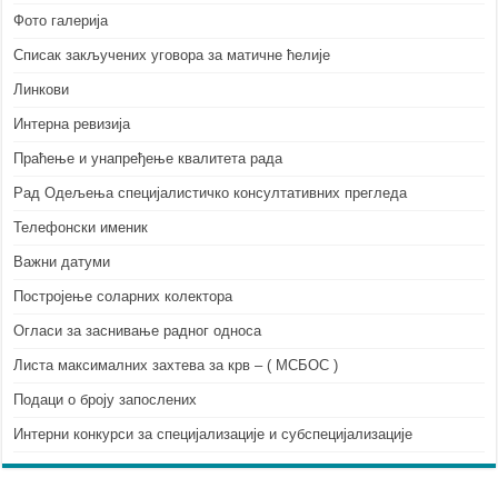
Фото галерија
Списак закључених уговора за матичне ћелије
Линкови
Интерна ревизија
Праћење и унапређење квалитета рада
Рад Одељења специјалистичко консултативних прегледа
Телефонски именик
Важни датуми
Постројење соларних колектора
Огласи за заснивање радног односа
Листа максималних захтева за крв – ( МСБОС )
Подаци о броју запослених
Интерни конкурси за специјализације и субспецијализације