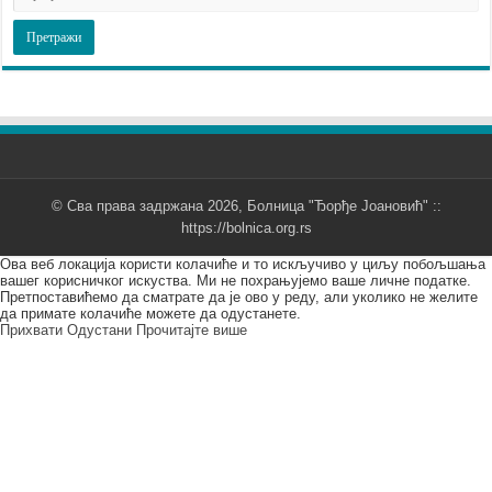
© Сва права задржана 2026, Болница "Ђорђе Јоановић" ::
https://bolnica.org.rs
Ова веб локација користи колачиће и то искључиво у циљу побољшања
вашег корисничког искуства. Ми не похрањујемо ваше личне податке.
Претпоставићемо да сматрате да је ово у реду, али уколико не желите
да примате колачиће можете да одустанете.
Прихвати
Одустани
Прочитајте више