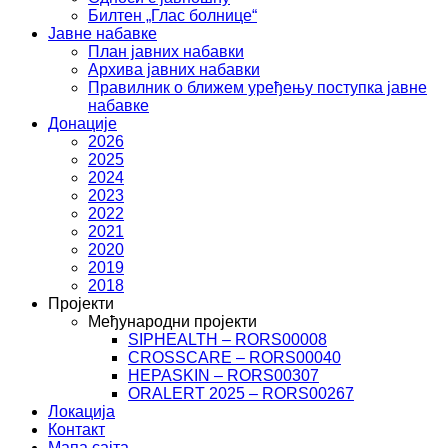
Билтен „Глас болнице“
Јавне набавке
План јавних набавки
Архива јавних набавки
Правилник о ближем уређењу поступка јавне
набавке
Донације
2026
2025
2024
2023
2022
2021
2020
2019
2018
Пројекти
Међународни пројекти
SIPHEALTH – RORS00008
CROSSCARE – RORS00040
HEPASKIN – RORS00307
ORALERT 2025 – RORS00267
Локација
Контакт
Мапа сајта