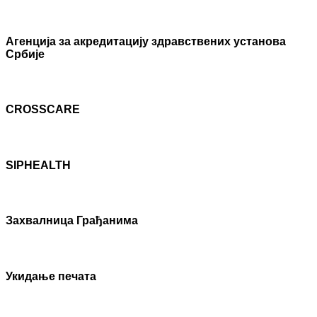
Агенцијa за акредитацију здравствених установа
Србије
CROSSCARE
SIPHEALTH
Захвалница Грађанима
Укидање печата