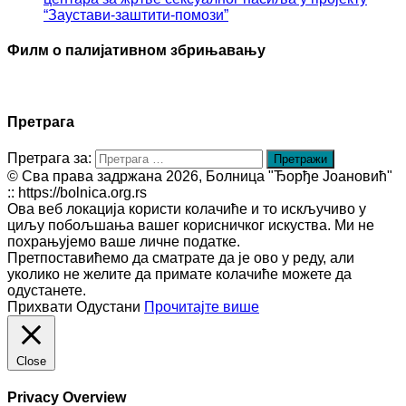
“Заустави-заштити-помози”
Филм о палијативном збрињавању
Претрага
Претрага за:
© Сва права задржана 2026, Болница "Ђорђе Јоановић"
:: https://bolnica.org.rs
Ова веб локација користи колачиће и то искључиво у
циљу побољшања вашег корисничког искуства. Ми не
похрањујемо ваше личне податке.
Претпоставићемо да сматрате да је ово у реду, али
уколико не желите да примате колачиће можете да
одустанете.
Прихвати
Одустани
Прочитајте више
Close
Privacy Overview