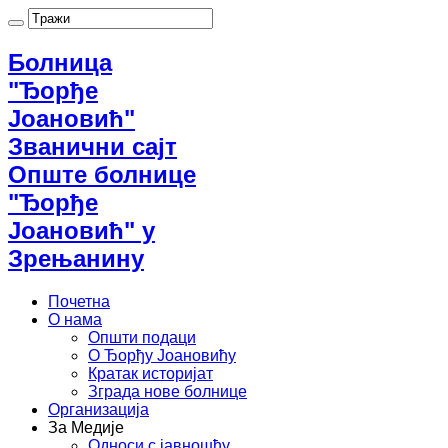
Болница
"Ђорђе
Јоановић"
Званични сајт
Опште болнице
"Ђорђе
Јоановић" у
Зрењанину
Почетна
О нама
Општи подаци
О Ђорђу Јоановићу
Кратак историјат
Зграда нове болнице
Организација
За Медије
Односи с јавношћу