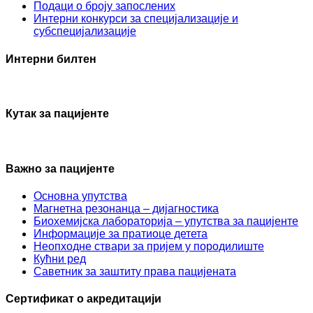
Подаци о броју запослених
Интерни конкурси за специјализације и
субспецијализације
Интерни билтен
Кутак за пацијенте
Важно за пацијенте
Основна упутства
Mагнетна резонанца – дијагностика
Биохемијска лабораторија – упутства за пацијенте
Информације за пратиоце детета
Неопходне ствари за пријем у породилиште
Кућни ред
Саветник за заштиту права пацијената
Сертификат о акредитацији