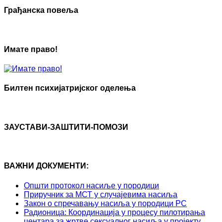
Грађанска повеља
Имате право!
Билтен психијатријског оделења
ЗАУСТАВИ-ЗАШТИТИ-ПОМОЗИ
ВАЖНИ ДОКУМЕНТИ:
Општи протокол насиље у породици
Приручник за МСТ у случајевима насиља
Закон о спречавању насиља у породици РС
Радионица: Координација у процесу пилотирања
центара за жртве сексуалног насиља у пројекту