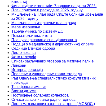
извештај
Финансијски извештаји: Завршни рачун за 2025.
План прихода и расхода за 2026. годину
Мишљење на План рада Опште болнице Зрењанин
за 2026. годину
Мишљење на извршење плана рада
Мере извршења
Табеле учинка по систему ДСГ
Показатељи квалитета
План усавршавања специјализаната
Подаци о медицинској и дијагностичкој опреми
Седнице Етичког одбора
Листе чекања
Фото галерија
Списак закључених уговора за матичне ћелије
Линкови
Интерна ревизија
Праћење и унапређење квалитета рада
Рад Одељења специјалистичко консултативних
прегледа
Телефонски именик
Важни датуми
Постројење соларних колектора
Огласи за заснивање радног односа
Листа максималних захтева за крв – ( МСБОС )