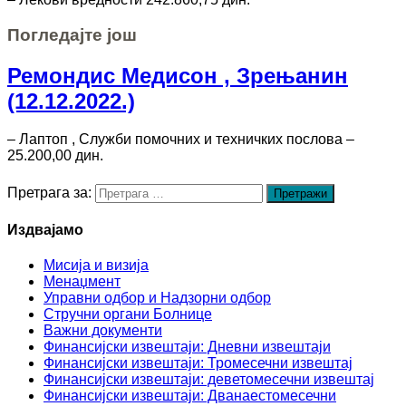
Погледајте још
Ремондис Медисон , Зрењанин
(12.12.2022.)
– Лаптоп , Служби помочних и техничких послова –
25.200,00 дин.
Претрага за:
Издвајамо
Мисија и визија
Менаџмент
Управни одбор и Надзорни одбор
Стручни органи Болнице
Важни документи
Финансијски извештаји: Дневни извештаји
Финансијски извештаји: Тромесечни извештај
Финансијски извештаји: деветомесечни извештај
Финансијски извештаји: Дванаестомесечни