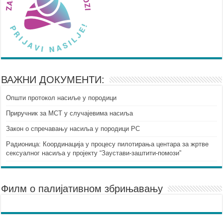
ВАЖНИ ДОКУМЕНТИ:
Општи протокол насиље у породици
Приручник за МСТ у случајевима насиља
Закон о спречавању насиља у породици РС
Радионица: Координација у процесу пилотирања центара за жртве
сексуалног насиља у пројекту “Заустави-заштити-помози”
Филм о палијативном збрињавању