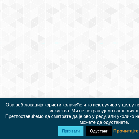
Ова веб локација користи колачиће и то искључиво у циљу 
искуства. Ми не похрањујемо ваше личне
Претпоставићемо да сматрате да је ово у реду, али уколико 
можете да одустанете.
Прочитајте
Прихвати
Одустани