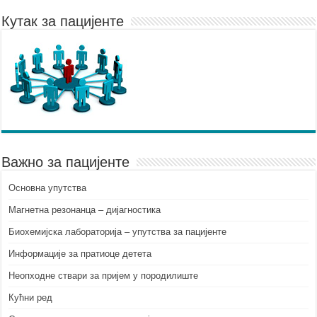
Кутак за пацијенте
Важно за пацијенте
Основна упутства
Mагнетна резонанца – дијагностика
Биохемијска лабораторија – упутства за пацијенте
Информације за пратиоце детета
Неопходне ствари за пријем у породилиште
Кућни ред