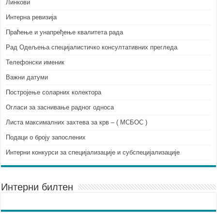
Линкови
Интерна ревизија
Праћење и унапређење квалитета рада
Рад Одељења специјалистичко консултативних прегледа
Телефонски именик
Важни датуми
Постројење соларних колектора
Огласи за заснивање радног односа
Листа максималних захтева за крв – ( МСБОС )
Подаци о броју запослених
Интерни конкурси за специјализације и субспецијализације
Интерни билтен