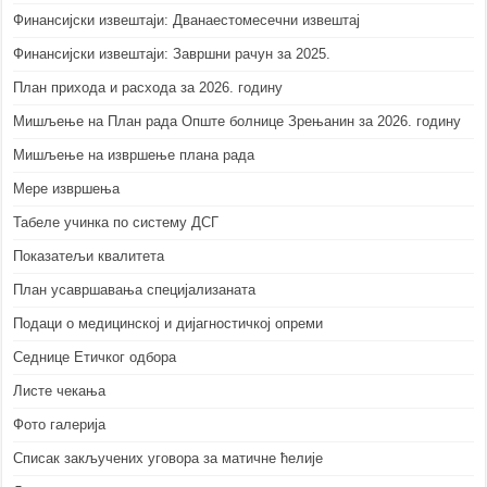
Финансијски извештаји: Дванаестомесечни извештај
Финансијски извештаји: Завршни рачун за 2025.
План прихода и расхода за 2026. годину
Мишљење на План рада Опште болнице Зрењанин за 2026. годину
Мишљење на извршење плана рада
Мере извршења
Табеле учинка по систему ДСГ
Показатељи квалитета
План усавршавања специјализаната
Подаци о медицинској и дијагностичкој опреми
Седнице Етичког одбора
Листе чекања
Фото галерија
Списак закључених уговора за матичне ћелије