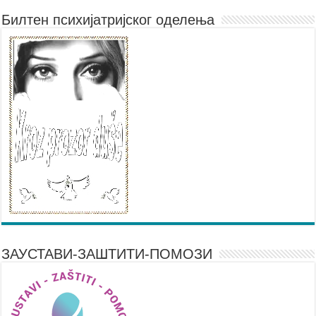
Билтен психијатријског оделења
ЗАУСТАВИ-ЗАШТИТИ-ПОМОЗИ