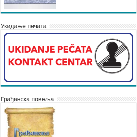
Укидање печата
Грађанска повеља