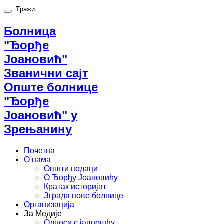
Болница
"Ђорђе
Јоановић"
Званични сајт
Опште болнице
"Ђорђе
Јоановић" у
Зрењанину
Почетна
О нама
Општи подаци
О Ђорђу Јоановићу
Кратак историјат
Зграда нове болнице
Организација
За Медије
Односи с јавношћу