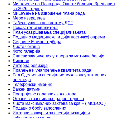
Мишљење на План рада Опште болнице Зрењанин
за 2026. годину
Мишљење на извршење плана рада
Мере извршења
Табеле учинка по систему ДСГ
Показатељи квалитета
План усавршавања специјализаната
Подаци о медицинској и дијагностичкој опреми
Седнице Етичког одбора
Листе чекања
Фото галерија
Списак закључених уговора за матичне ћелије
Линкови
Интерна ревизија
Праћење и унапређење квалитета рада
Рад Одељења специјалистичко консултативних
прегледа
Телефонски именик
Важни датуми
Постројење соларних колектора
Огласи за заснивање радног односа
Листа максималних захтева за крв – ( МСБОС )
Подаци о броју запослених
Интерни конкурси за специјализације и
субспецијализације