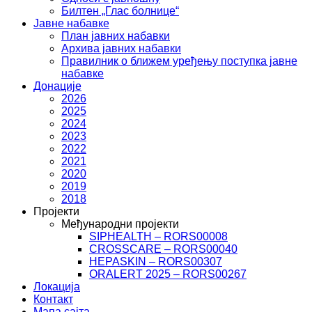
Билтен „Глас болнице“
Јавне набавке
План јавних набавки
Архива јавних набавки
Правилник о ближем уређењу поступка јавне
набавке
Донације
2026
2025
2024
2023
2022
2021
2020
2019
2018
Пројекти
Међународни пројекти
SIPHEALTH – RORS00008
CROSSCARE – RORS00040
HEPASKIN – RORS00307
ORALERT 2025 – RORS00267
Локација
Контакт
Мапа сајта