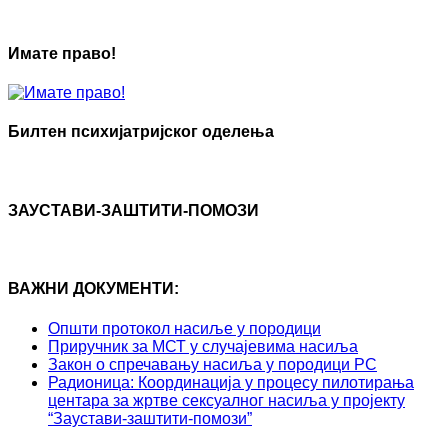
Имате право!
Билтен психијатријског оделења
ЗАУСТАВИ-ЗАШТИТИ-ПОМОЗИ
ВАЖНИ ДОКУМЕНТИ:
Општи протокол насиље у породици
Приручник за МСТ у случајевима насиља
Закон о спречавању насиља у породици РС
Радионица: Координација у процесу пилотирања
центара за жртве сексуалног насиља у пројекту
“Заустави-заштити-помози”