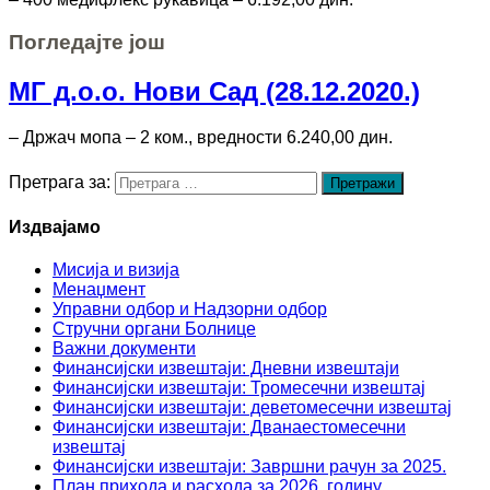
Погледајте још
МГ д.о.о. Нови Сад (28.12.2020.)
– Држач мопа – 2 ком., вредности 6.240,00 дин.
Претрага за:
Издвајамо
Мисија и визија
Менаџмент
Управни одбор и Надзорни одбор
Стручни органи Болнице
Важни документи
Финансијски извештаји: Дневни извештаји
Финансијски извештаји: Тромесечни извештај
Финансијски извештаји: деветомесечни извештај
Финансијски извештаји: Дванаестомесечни
извештај
Финансијски извештаји: Завршни рачун за 2025.
План прихода и расхода за 2026. годину