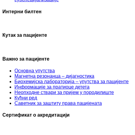
Интерни билтен
Кутак за пацијенте
Важно за пацијенте
Основна упутства
Mагнетна резонанца – дијагностика
Биохемијска лабораторија – упутства за пацијенте
Информације за пратиоце детета
Неопходне ствари за пријем у породилиште
Кућни ред
Саветник за заштиту права пацијената
Сертификат о акредитацији