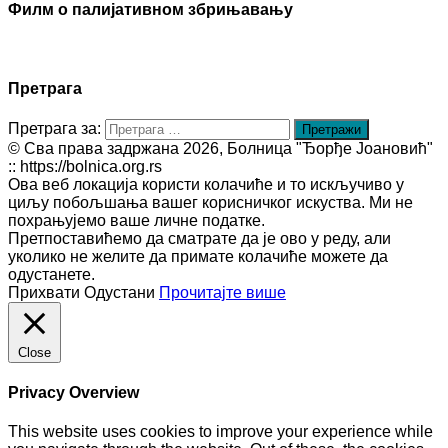
Филм о палијативном збрињавању
Претрага
Претрага за:
© Сва права задржана 2026, Болница "Ђорђе Јоановић"
:: https://bolnica.org.rs
Ова веб локација користи колачиће и то искључиво у
циљу побољшања вашег корисничког искуства. Ми не
похрањујемо ваше личне податке.
Претпоставићемо да сматрате да је ово у реду, али
уколико не желите да примате колачиће можете да
одустанете.
Прихвати
Одустани
Прочитајте више
Close
Privacy Overview
This website uses cookies to improve your experience while