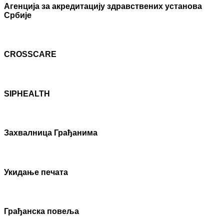
Агенцијa за акредитацију здравствених установа
Србије
CROSSCARE
SIPHEALTH
Захвалница Грађанима
Укидање печата
Грађанска повеља