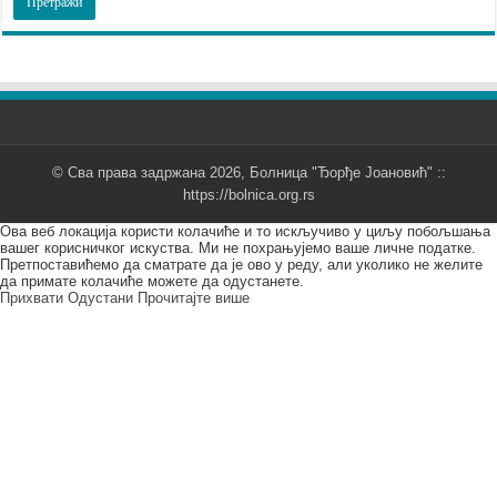
© Сва права задржана 2026, Болница "Ђорђе Јоановић" ::
https://bolnica.org.rs
Ова веб локација користи колачиће и то искључиво у циљу побољшања
вашег корисничког искуства. Ми не похрањујемо ваше личне податке.
Претпоставићемо да сматрате да је ово у реду, али уколико не желите
да примате колачиће можете да одустанете.
Прихвати
Одустани
Прочитајте више