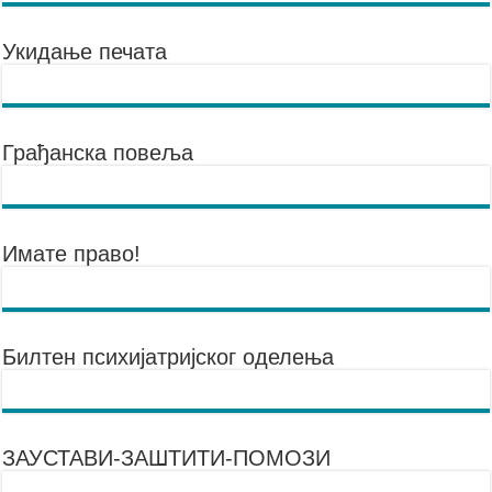
Укидање печата
Грађанска повеља
Имате право!
Билтен психијатријског оделења
ЗАУСТАВИ-ЗАШТИТИ-ПОМОЗИ