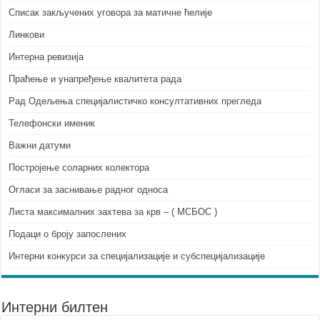
Списак закључених уговора за матичне ћелије
Линкови
Интерна ревизија
Праћење и унапређење квалитета рада
Рад Одељења специјалистичко консултативних прегледа
Телефонски именик
Важни датуми
Постројење соларних колектора
Огласи за заснивање радног односа
Листа максималних захтева за крв – ( МСБОС )
Подаци о броју запослених
Интерни конкурси за специјализације и субспецијализације
Интерни билтен