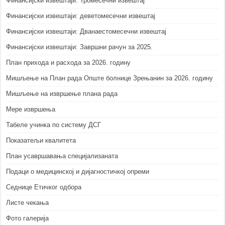
Финансијски извештаји: Тромесечни извештај
Финансијски извештаји: деветомесечни извештај
Финансијски извештаји: Дванаестомесечни извештај
Финансијски извештаји: Завршни рачун за 2025.
План прихода и расхода за 2026. годину
Мишљење на План рада Опште болнице Зрењанин за 2026. годину
Мишљење на извршење плана рада
Мере извршења
Табеле учинка по систему ДСГ
Показатељи квалитета
План усавршавања специјализаната
Подаци о медицинској и дијагностичкој опреми
Седнице Етичког одбора
Листе чекања
Фото галерија