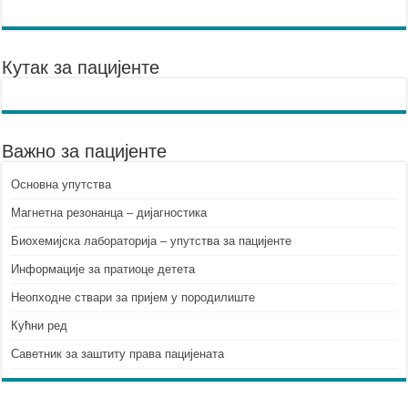
Кутак за пацијенте
Важно за пацијенте
Основна упутства
Mагнетна резонанца – дијагностика
Биохемијска лабораторија – упутства за пацијенте
Информације за пратиоце детета
Неопходне ствари за пријем у породилиште
Кућни ред
Саветник за заштиту права пацијената