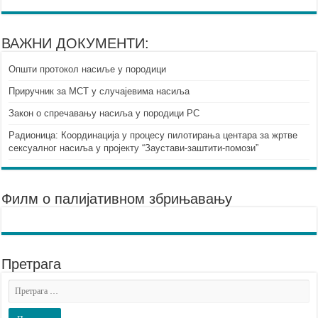
ВАЖНИ ДОКУМЕНТИ:
Општи протокол насиље у породици
Приручник за МСТ у случајевима насиља
Закон о спречавању насиља у породици РС
Радионица: Координација у процесу пилотирања центара за жртве
сексуалног насиља у пројекту “Заустави-заштити-помози”
Филм о палијативном збрињавању
Претрага