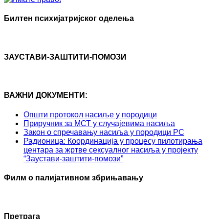
Билтен психијатријског оделења
ЗАУСТАВИ-ЗАШТИТИ-ПОМОЗИ
ВАЖНИ ДОКУМЕНТИ:
Општи протокол насиље у породици
Приручник за МСТ у случајевима насиља
Закон о спречавању насиља у породици РС
Радионица: Координација у процесу пилотирања
центара за жртве сексуалног насиља у пројекту
“Заустави-заштити-помози”
Филм о палијативном збрињавању
Претрага