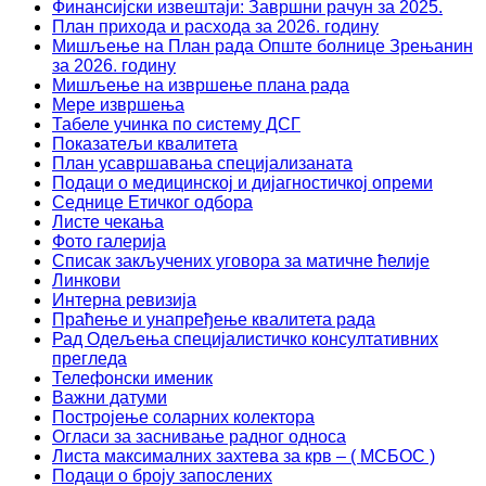
Финансијски извештаји: Завршни рачун за 2025.
План прихода и расхода за 2026. годину
Мишљење на План рада Опште болнице Зрењанин
за 2026. годину
Мишљење на извршење плана рада
Мере извршења
Табеле учинка по систему ДСГ
Показатељи квалитета
План усавршавања специјализаната
Подаци о медицинској и дијагностичкој опреми
Седнице Етичког одбора
Листе чекања
Фото галерија
Списак закључених уговора за матичне ћелије
Линкови
Интерна ревизија
Праћење и унапређење квалитета рада
Рад Одељења специјалистичко консултативних
прегледа
Телефонски именик
Важни датуми
Постројење соларних колектора
Огласи за заснивање радног односа
Листа максималних захтева за крв – ( МСБОС )
Подаци о броју запослених