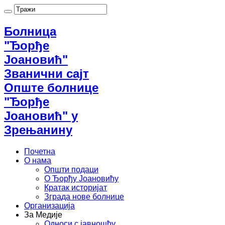
Болница
"Ђорђе
Јоановић"
Званични сајт
Опште болнице
"Ђорђе
Јоановић" у
Зрењанину
Почетна
О нама
Општи подаци
О Ђорђу Јоановићу
Кратак историјат
Зграда нове болнице
Организација
За Медије
Односи с јавношћу