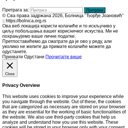
Претрага за:
© Сва права задржана 2026, Болница "Ђорђе Јоановић"
:: https://bolnica.org.rs
Ова веб локација користи колачиће и то искључиво у
циљу побољшања вашег корисничког искуства. Ми не
похрањујемо ваше личне податке.
Претпоставићемо да сматрате да је ово у реду, али
уколико не желите да примате колачиће можете да
одустанете.
Прихвати
Одустани
Прочитајте више
Close
Privacy Overview
This website uses cookies to improve your experience while
you navigate through the website. Out of these, the cookies
that are categorized as necessary are stored on your browser
as they are essential for the working of basic functionalities of
the website. We also use third-party cookies that help us
analyze and understand how you use this website. These
cookies will be stored in your browser only with your consent.