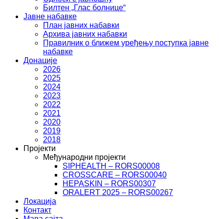
Билтен „Глас болнице“
Јавне набавке
План јавних набавки
Архива јавних набавки
Правилник о ближем уређењу поступка јавне
набавке
Донације
2026
2025
2024
2023
2022
2021
2020
2019
2018
Пројекти
Међународни пројекти
SIPHEALTH – RORS00008
CROSSCARE – RORS00040
HEPASKIN – RORS00307
ORALERT 2025 – RORS00267
Локација
Контакт
Мапа сајта