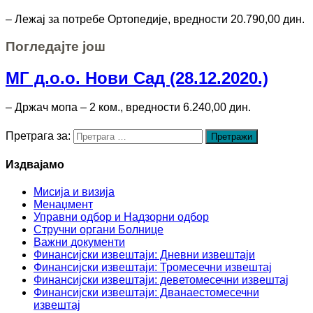
– Лежај за потребе Ортопедије, вредности 20.790,00 дин.
Погледајте још
МГ д.о.о. Нови Сад (28.12.2020.)
– Држач мопа – 2 ком., вредности 6.240,00 дин.
Претрага за:
Издвајамо
Мисија и визија
Менаџмент
Управни одбор и Надзорни одбор
Стручни органи Болнице
Важни документи
Финансијски извештаји: Дневни извештаји
Финансијски извештаји: Тромесечни извештај
Финансијски извештаји: деветомесечни извештај
Финансијски извештаји: Дванаестомесечни
извештај