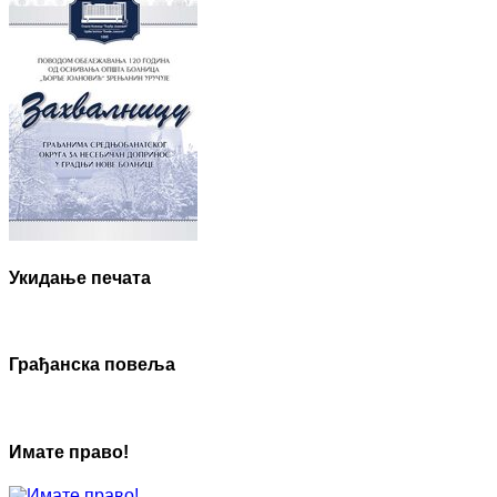
Укидање печата
Грађанска повеља
Имате право!