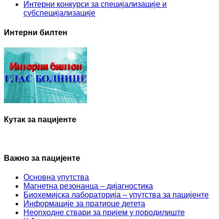
Интерни конкурси за специјализације и
субспецијализације
Интерни билтен
Кутак за пацијенте
Важно за пацијенте
Основна упутства
Mагнетна резонанца – дијагностика
Биохемијска лабораторија – упутства за пацијенте
Информације за пратиоце детета
Неопходне ствари за пријем у породилиште