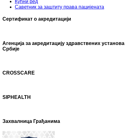
Кућни ред
Саветник за заштиту права пацијената
Сертификат о акредитацији
Агенцијa за акредитацију здравствених установа
Србије
CROSSCARE
SIPHEALTH
Захвалница Грађанима