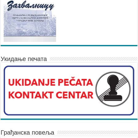
Укидање печата
Грађанска повеља