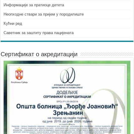
Информације за пратиоце детета
Неопходне ствари за пријем у породилиште
Кућни ред
Саветник за заштиту права пацијената
Сертификат о акредитацији