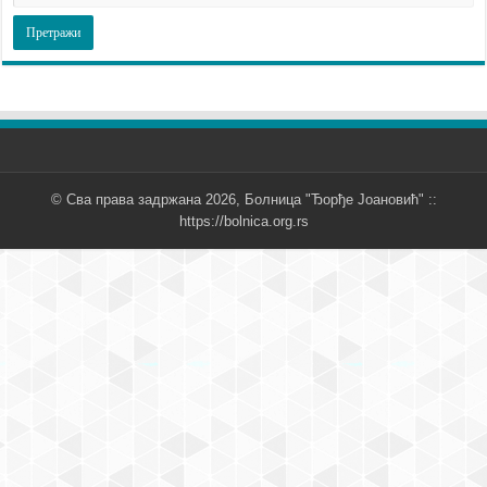
© Сва права задржана 2026, Болница "Ђорђе Јоановић" ::
https://bolnica.org.rs