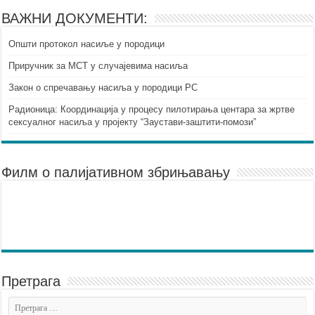
ВАЖНИ ДОКУМЕНТИ:
Општи протокол насиље у породици
Приручник за МСТ у случајевима насиља
Закон о спречавању насиља у породици РС
Радионица: Координација у процесу пилотирања центара за жртве
сексуалног насиља у пројекту “Заустави-заштити-помози”
Филм о палијативном збрињавању
Претрага