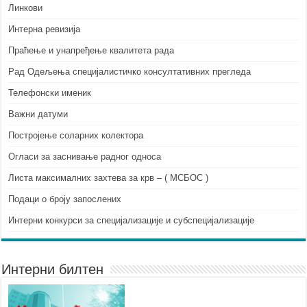
Линкови
Интерна ревизија
Праћење и унапређење квалитета рада
Рад Одељења специјалистичко консултативних прегледа
Телефонски именик
Важни датуми
Постројење соларних колектора
Огласи за заснивање радног односа
Листа максималних захтева за крв – ( МСБОС )
Подаци о броју запослених
Интерни конкурси за специјализације и субспецијализације
Интерни билтен