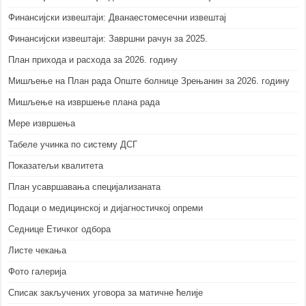
Финансијски извештаји: Дванаестомесечни извештај
Финансијски извештаји: Завршни рачун за 2025.
План прихода и расхода за 2026. годину
Мишљење на План рада Опште болнице Зрењанин за 2026. годину
Мишљење на извршење плана рада
Мере извршења
Табеле учинка по систему ДСГ
Показатељи квалитета
План усавршавања специјализаната
Подаци о медицинској и дијагностичкој опреми
Седнице Етичког одбора
Листе чекања
Фото галерија
Списак закључених уговора за матичне ћелије