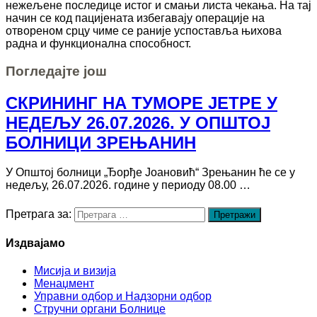
нежељене последице истог и смањи листа чекања. На тај
начин се код пацијената избегавају операције на
отвореном срцу чиме се раније успоставља њихова
радна и функционална способност.
Погледајте још
СКРИНИНГ НА ТУМОРЕ ЈЕТРЕ У
НЕДЕЉУ 26.07.2026. У ОПШТОЈ
БОЛНИЦИ ЗРЕЊАНИН
У Општој болници „Ђорђе Јоановић“ Зрењанин ће се у
недељу, 26.07.2026. године у периоду 08.00 …
Претрага за:
Издвајамо
Мисија и визија
Менаџмент
Управни одбор и Надзорни одбор
Стручни органи Болнице