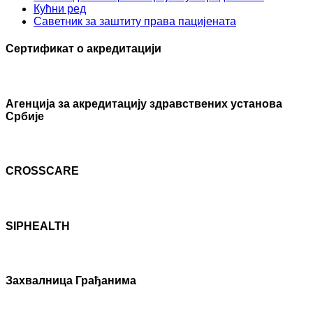
Кућни ред
Саветник за заштиту права пацијената
Сертификат о акредитацији
Агенцијa за акредитацију здравствених установа
Србије
CROSSCARE
SIPHEALTH
Захвалница Грађанима