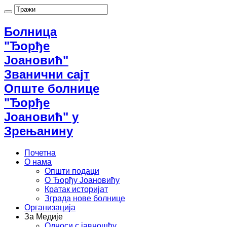
Болница
"Ђорђе
Јоановић"
Званични сајт
Опште болнице
"Ђорђе
Јоановић" у
Зрењанину
Почетна
О нама
Општи подаци
О Ђорђу Јоановићу
Кратак историјат
Зграда нове болнице
Организација
За Медије
Односи с јавношћу