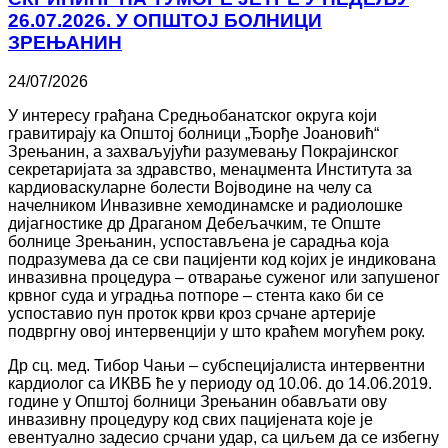
26.07.2026. У ОПШТОЈ БОЛНИЦИ
ЗРЕЊАНИН
24/07/2026
У интересу грађана Средњобанатског округа који
гравитирају ка Општoј болници „Ђорђе Јоановић“
Зрењанин, а захваљујући разумевању Покрајинског
секретаријата за здравство, менаџмента Института за
кардиоваскуларне болести Војводине на челу са
начелником Инвазивне хемодинамске и радиолошке
дијагностике др Драганом Дебељачким, те Опште
болнице Зрењанин, успостављена је сарадња која
подразумева да се сви пацијенти код којих је индикована
инвазивна процедура – отварање суженог или запушеног
крвног суда и уградња потпоре – стента како би се
успоставио пун проток крви кроз срчане артерије
подвргну овој интервенцији у што краћем могућем року.
Др сц. мед. Тибор Чањи – субспецијалиста интервентни
кардиолог са ИКВБ ће у периоду од 10.06. до 14.06.2019.
године у Општој болници Зрењанин обављати ову
инвазивну процедуру код свих пацијената које је
евентуално задесио срчани удар, са циљем да се избегну