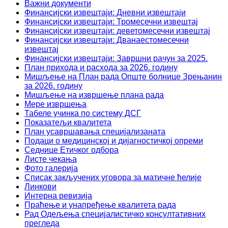
Важни документи
Финансијски извештаји: Дневни извештаји
Финансијски извештаји: Тромесечни извештај
Финансијски извештаји: деветомесечни извештај
Финансијски извештаји: Дванаестомесечни
извештај
Финансијски извештаји: Завршни рачун за 2025.
План прихода и расхода за 2026. годину
Мишљење на План рада Опште болнице Зрењанин
за 2026. годину
Мишљење на извршење плана рада
Мере извршења
Табеле учинка по систему ДСГ
Показатељи квалитета
План усавршавања специјализаната
Подаци о медицинској и дијагностичкој опреми
Седнице Етичког одбора
Листе чекања
Фото галерија
Списак закључених уговора за матичне ћелије
Линкови
Интерна ревизија
Праћење и унапређење квалитета рада
Рад Одељења специјалистичко консултативних
прегледа