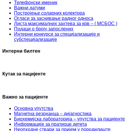
Телефонски именик
Важни датуми
Постројење соларних колектора
Огласи за заснивање радног односа
Листа максималних захтева за крв – ( МСБОС )
Подаци о броју запослених
Интерни конкурси за специјализације и
субспецијализације
Интерни билтен
Кутак за пацијенте
Важно за пацијенте
Основна упутства
Mагнетна резонанца – дијагностика
Биохемијска лабораторија – упутства за пацијенте
Информације за пратиоце детета
Неопходне ствари за пријем у породилиште