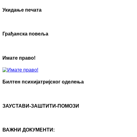
Укидање печата
Грађанска повеља
Имате право!
Билтен психијатријског оделења
ЗАУСТАВИ-ЗАШТИТИ-ПОМОЗИ
ВАЖНИ ДОКУМЕНТИ: