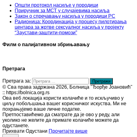
Општи протокол насиље у породици
Приручник за МСТ у случајевима насиља
Закон о спречавању насиља у породици РС
Радионица: Координација у процесу пилотирања
центара за жртве сексуалног насиља у пројекту
“Заустави-заштити-помози”
Филм о палијативном збрињавању
Претрага
Претрага за:
© Сва права задржана 2026, Болница "Ђорђе Јоановић"
:: https://bolnica.org.rs
Ова веб локација користи колачиће и то искључиво у
циљу побољшања вашег корисничког искуства. Ми не
похрањујемо ваше личне податке.
Претпоставићемо да сматрате да је ово у реду, али
уколико не желите да примате колачиће можете да
одустанете.
Прихвати
Одустани
Прочитајте више