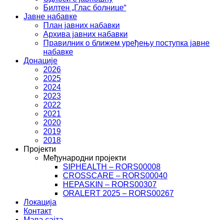
Билтен „Глас болнице“
Јавне набавке
План јавних набавки
Архива јавних набавки
Правилник о ближем уређењу поступка јавне
набавке
Донације
2026
2025
2024
2023
2022
2021
2020
2019
2018
Пројекти
Међународни пројекти
SIPHEALTH – RORS00008
CROSSCARE – RORS00040
HEPASKIN – RORS00307
ORALERT 2025 – RORS00267
Локација
Контакт
Мапа сајта