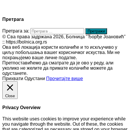
Претрага
Претрага за:
© Сва права задржана 2026, Болница "Ђорђе Јоановић"
:: https://bolnica.org.rs
Ова веб локација користи колачиће и то искључиво у
циљу побољшања вашег корисничког искуства. Ми не
похрањујемо ваше личне податке.
Претпоставићемо да сматрате да је ово у реду, али
уколико не желите да примате колачиће можете да
одустанете.
Прихвати
Одустани
Прочитајте више
Close
Privacy Overview
This website uses cookies to improve your experience while
you navigate through the website. Out of these, the cookies
that are categorized as necessary are stored on your browser