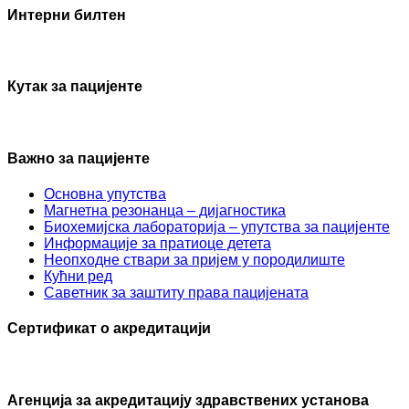
Интерни билтен
Кутак за пацијенте
Важно за пацијенте
Основна упутства
Mагнетна резонанца – дијагностика
Биохемијска лабораторија – упутства за пацијенте
Информације за пратиоце детета
Неопходне ствари за пријем у породилиште
Кућни ред
Саветник за заштиту права пацијената
Сертификат о акредитацији
Агенцијa за акредитацију здравствених установа