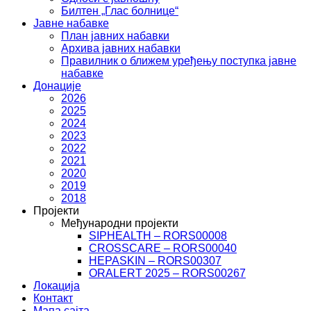
Билтен „Глас болнице“
Јавне набавке
План јавних набавки
Архива јавних набавки
Правилник о ближем уређењу поступка јавне
набавке
Донације
2026
2025
2024
2023
2022
2021
2020
2019
2018
Пројекти
Међународни пројекти
SIPHEALTH – RORS00008
CROSSCARE – RORS00040
HEPASKIN – RORS00307
ORALERT 2025 – RORS00267
Локација
Контакт
Мапа сајта