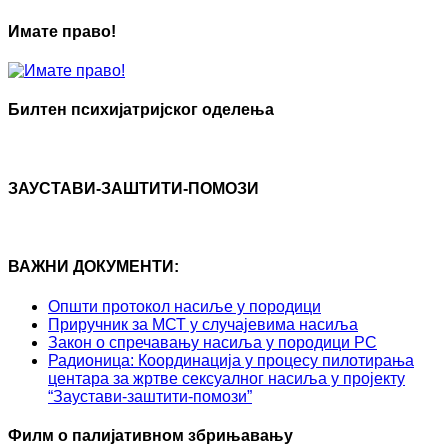
Имате право!
Билтен психијатријског оделења
ЗАУСТАВИ-ЗАШТИТИ-ПОМОЗИ
ВАЖНИ ДОКУМЕНТИ:
Општи протокол насиље у породици
Приручник за МСТ у случајевима насиља
Закон о спречавању насиља у породици РС
Радионица: Координација у процесу пилотирања
центара за жртве сексуалног насиља у пројекту
“Заустави-заштити-помози”
Филм о палијативном збрињавању