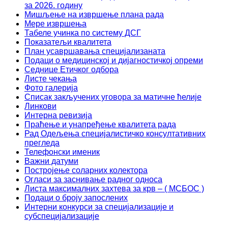
за 2026. годину
Мишљење на извршење плана рада
Мере извршења
Табеле учинка по систему ДСГ
Показатељи квалитета
План усавршавања специјализаната
Подаци о медицинској и дијагностичкој опреми
Седнице Етичког одбора
Листе чекања
Фото галерија
Списак закључених уговора за матичне ћелије
Линкови
Интерна ревизија
Праћење и унапређење квалитета рада
Рад Одељења специјалистичко консултативних
прегледа
Телефонски именик
Важни датуми
Постројење соларних колектора
Огласи за заснивање радног односа
Листа максималних захтева за крв – ( МСБОС )
Подаци о броју запослених
Интерни конкурси за специјализације и
субспецијализације