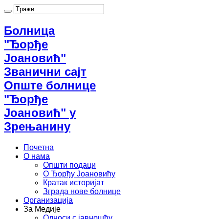
Болница
"Ђорђе
Јоановић"
Званични сајт
Опште болнице
"Ђорђе
Јоановић" у
Зрењанину
Почетна
О нама
Општи подаци
О Ђорђу Јоановићу
Кратак историјат
Зграда нове болнице
Организација
За Медије
Односи с јавношћу