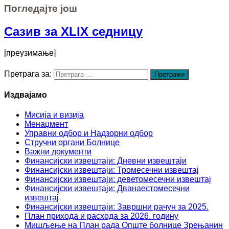
Погледајте још
Сазив за XLIX седницу
[преузимање]
Претрага за:
Издвајамо
Мисија и визија
Менаџмент
Управни одбор и Надзорни одбор
Стручни органи Болнице
Важни документи
Финансијски извештаји: Дневни извештаји
Финансијски извештаји: Тромесечни извештај
Финансијски извештаји: деветомесечни извештај
Финансијски извештаји: Дванаестомесечни
извештај
Финансијски извештаји: Завршни рачун за 2025.
План прихода и расхода за 2026. годину
Мишљење на План рада Опште болнице Зрењанин