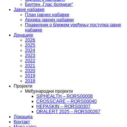
Билтен „Глас болнице“
Јавне набавке
План јавних набавки
Архива јавних набавки
Правилник о ближем уређењу поступка јавне
набавке
Донације
2026
2025
2024
2023
2022
2021
2020
2019
2018
Пројекти
Међународни пројекти
SIPHEALTH – RORS00008
CROSSCARE – RORS00040
HEPASKIN – RORS00307
ORALERT 2025 – RORS00267
Локација
Контакт
Мапа сајта