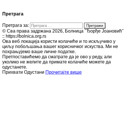
Претрага
Претрага за:
© Сва права задржана 2026, Болница "Ђорђе Јоановић"
:: https://bolnica.org.rs
Ова веб локација користи колачиће и то искључиво у
циљу побољшања вашег корисничког искуства. Ми не
похрањујемо ваше личне податке.
Претпоставићемо да сматрате да је ово у реду, али
уколико не желите да примате колачиће можете да
одустанете.
Прихвати
Одустани
Прочитајте више