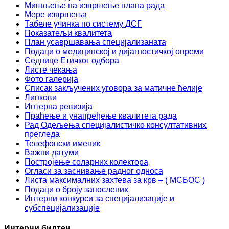
Мишљење на извршење плана рада
Мере извршења
Табеле учинка по систему ДСГ
Показатељи квалитета
План усавршавања специјализаната
Подаци о медицинској и дијагностичкој опреми
Седнице Етичког одбора
Листе чекања
Фото галерија
Списак закључених уговора за матичне ћелије
Линкови
Интерна ревизија
Праћење и унапређење квалитета рада
Рад Одељења специјалистичко консултативних
прегледа
Телефонски именик
Важни датуми
Постројење соларних колектора
Огласи за заснивање радног односа
Листа максималних захтева за крв – ( МСБОС )
Подаци о броју запослених
Интерни конкурси за специјализације и
субспецијализације
Интерни билтен