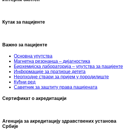
Кутак за пацијенте
Важно за пацијенте
Основна упутства
Mагнетна резонанца – дијагностика
Биохемијска лабораторија – упутства за пацијенте
Информације за пратиоце детета
Неопходне ствари за пријем у породилиште
Кућни ред
Саветник за заштиту права пацијената
Сертификат о акредитацији
Агенцијa за акредитацију здравствених установа
Србије