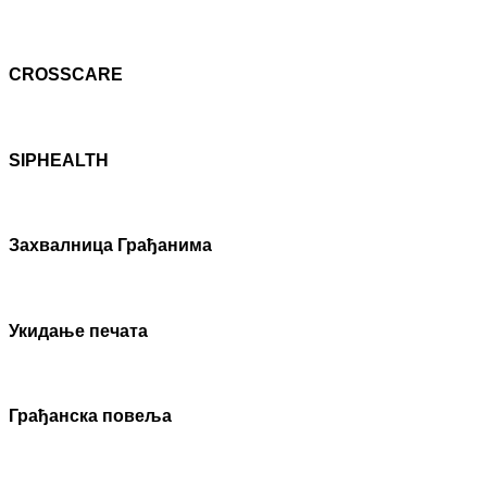
CROSSCARE
SIPHEALTH
Захвалница Грађанима
Укидање печата
Грађанска повеља