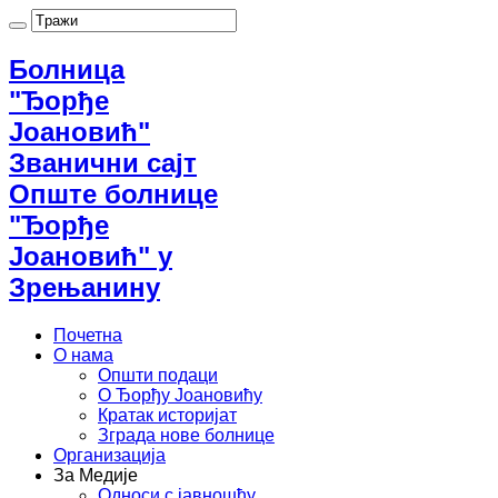
Болница
"Ђорђе
Јоановић"
Званични сајт
Опште болнице
"Ђорђе
Јоановић" у
Зрењанину
Почетна
О нама
Општи подаци
О Ђорђу Јоановићу
Кратак историјат
Зграда нове болнице
Организација
За Медије
Односи с јавношћу